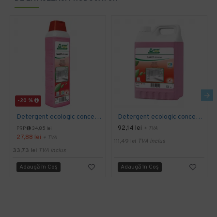
-20 %
Detergent ecologic concentrat spatii sanitare SANET Zitrotan, 1L
Detergent ecologic concentrat spatii sanitare SANET Zitrotan, 5L
92,14 lei
+ TVA
PRP
34,85 lei
27,88 lei
+ TVA
111,49 lei
TVA inclus
33,73 lei
TVA inclus
Adaugă în Coş
Adaugă în Coş