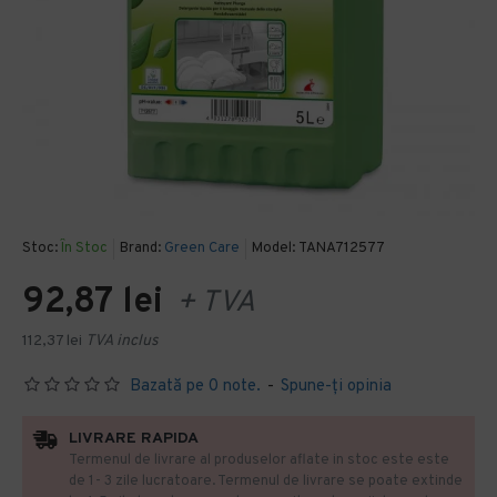
Stoc:
În Stoc
Brand:
Green Care
Model:
TANA712577
92,87 lei
+ TVA
112,37 lei
TVA inclus
Bazată pe 0 note.
-
Spune-ţi opinia
LIVRARE RAPIDA
Termenul de livrare al produselor aflate in stoc este este
de 1- 3 zile lucratoare. Termenul de livrare se poate extinde