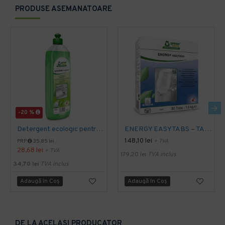
PRODUSE ASEMANATOARE
-20 %
Detergent ecologic pentru vase, MANUDISH original, 1L
ENERGY EASYTABS – TABLETE PENTRU MASINA DE SPALAT VASE 80 buc/ set
148,10 lei
+ TVA
PRP
35,85 lei
28,68 lei
+ TVA
179,20 lei
TVA inclus
34,70 lei
TVA inclus
Adaugă în Coş
Adaugă în Coş
DE LA ACELASI PRODUCATOR