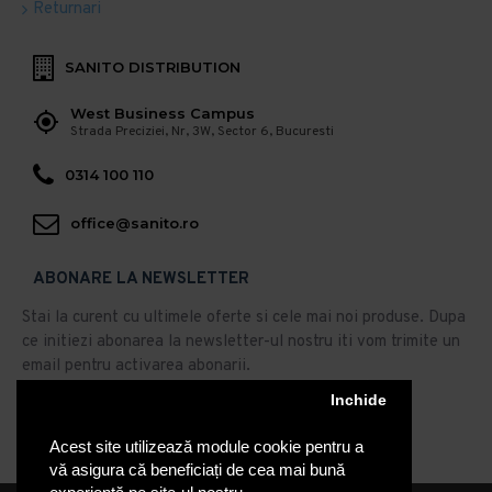
Returnari
SANITO DISTRIBUTION
West Business Campus
Strada Preciziei, Nr, 3W, Sector 6, Bucuresti
0314 100 110
office@sanito.ro
ABONARE LA NEWSLETTER
Stai la curent cu ultimele oferte si cele mai noi produse. Dupa
ce initiezi abonarea la newsletter-ul nostru iti vom trimite un
email pentru activarea abonarii.
Abonare
Inchide
Acest site utilizează module cookie pentru a
Am citit şi sunt de acord cu
Politica de Confidentialitate
vă asigura că beneficiați de cea mai bună