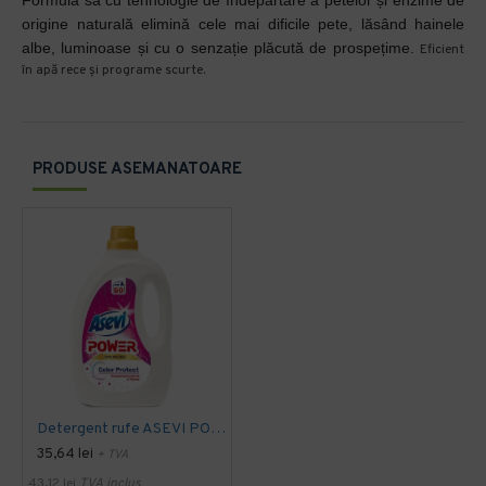
Formula sa cu tehnologie de îndepărtare a petelor și enzime de
origine naturală elimină cele mai dificile pete, lăsând hainele
albe, luminoase și cu o senzație plăcută de prospețime.
Eficient
în apă rece și programe scurte.
PRODUSE ASEMANATOARE
Detergent rufe ASEVI POWER ACTIVE GEL Color Protect 50 spalari, 2.5 L
35,64 lei
+ TVA
43,12 lei
TVA inclus