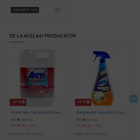
Adaugă în Coş
DE LA ACELASI PRODUCATOR
-32 %
-10 %
Asevi Mio-Detergent manual concentrat pentru pardoseli, 5L
Degresant suprafete cu pulverizator 750ml Asevi
PRP
58,49 lei
PRP
13,57 lei
39,78 lei
12,28 lei
+ TVA
+ TVA
48,13 lei
TVA inclus
14,86 lei
TVA inclus