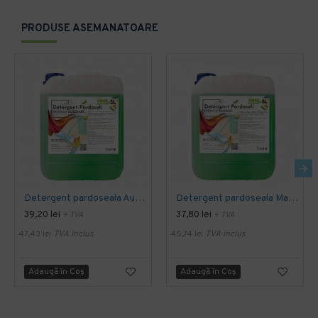
PRODUSE ASEMANATOARE
Detergent pardoseala Automat premium AQAS
Detergent pardoseala Manual premium 5L Canistra AQAS
39,20 lei
37,80 lei
+ TVA
+ TVA
47,43 lei
TVA inclus
45,74 lei
TVA inclus
Adaugă în Coş
Adaugă în Coş