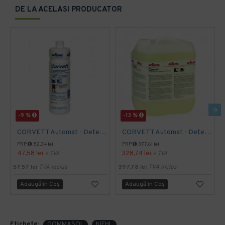
DE LA ACELASI PRODUCATOR
-9 %
-13 %
CORVETT Automat - Detergent decapant pentru gresie si faianta, 1 L, Kiehl
CORVETT Automat - Detergent decapant pentru gresie si faianta, 10 L, Kiehl
PRP
52,34 lei
PRP
377,61 lei
47,58 lei
328,74 lei
+ TVA
+ TVA
57,57 lei
TVA inclus
397,78 lei
TVA inclus
Adaugă în Coş
Adaugă în Coş
Etichete:
GOMMASOL
KIEHL