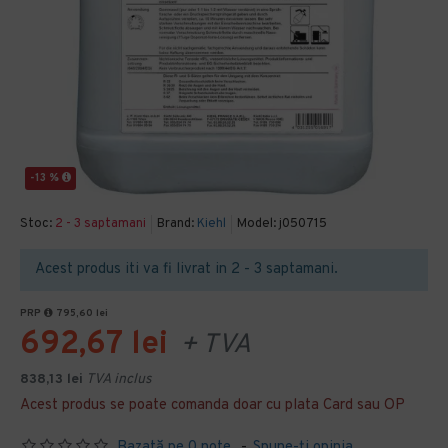
-13 %
Stoc:
2 - 3 saptamani
Brand:
Kiehl
Model:
j050715
Acest produs iti va fi livrat in 2 - 3 saptamani.
PRP
795,60 lei
692,67 lei
+ TVA
838,13 lei
TVA inclus
Acest produs se poate comanda doar cu plata Card sau OP
Bazată pe 0 note.
-
Spune-ţi opinia