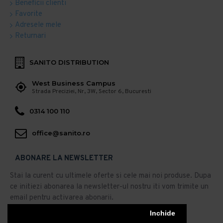
Beneficii clienti
Favorite
Adresele mele
Returnari
SANITO DISTRIBUTION
West Business Campus
Strada Preciziei, Nr, 3W, Sector 6, Bucuresti
0314 100 110
office@sanito.ro
ABONARE LA NEWSLETTER
Stai la curent cu ultimele oferte si cele mai noi produse. Dupa
ce initiezi abonarea la newsletter-ul nostru iti vom trimite un
email pentru activarea abonarii.
Abonare
Inchide