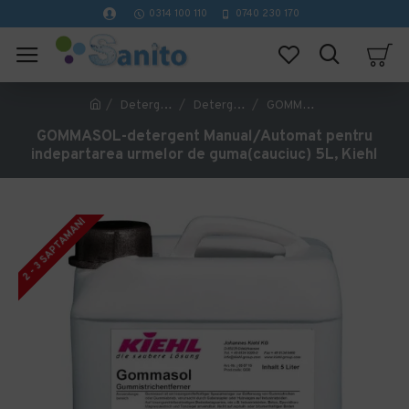
0314 100 110
0740 230 170
Detergenti profesionali curatenie
Detergenti pardoseli
GOMMASOL-detergent Manual/Automat pentru indepartarea urmelor de guma(cauciuc) 5L, Kiehl
GOMMASOL-detergent Manual/Automat pentru
indepartarea urmelor de guma(cauciuc) 5L, Kiehl
2 - 3 SAPTAMANI