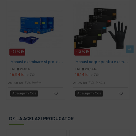
-21 %
-12 %
Manusi examinare si protectie Nitrylex Basic, 100 buc/cutie
Manusi negre pentru examinare si protectie Nitrylex, 100buc/set
PRP
21,40 lei
PRP
20,54 lei
16,84 lei
18,14 lei
+ TVA
+ TVA
20,38 lei
TVA inclus
21,95 lei
TVA inclus
Adaugă în Coş
Adaugă în Coş
DE LA ACELASI PRODUCATOR