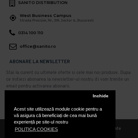
SANITO DISTRIBUTION
West Business Campus
Strada Preciziei, Nr, 3W, Sector 6, Bucuresti
0314 100 110
office@sanito.ro
ABONARE LA NEWSLETTER
Stai la curent cu ultimele oferte si cele mai noi produse. Dupa
ce initiezi abonarea la newsletter-ul nostru iti vom trimite un
email pentru activarea abonarii.
Abonare
Inchide
Acest site utilizează module cookie pentru a
Am citit şi sunt de acord cu
Politica de Confidentialitate
vă asigura că beneficiați de cea mai bună
experiență pe site-ul nostru
© 2019, Sanito Distribution, Toate drepturile rezervate
POLITICA COOKIES