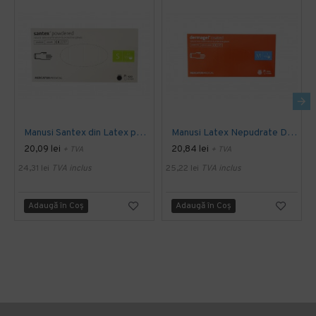
Manusi Santex din Latex pudrate 100buc/cutie
Manusi Latex Nepudrate Dermagel - 100buc/cutie
20,09 lei
20,84 lei
+ TVA
+ TVA
24,31 lei
TVA inclus
25,22 lei
TVA inclus
Adaugă în Coş
Adaugă în Coş