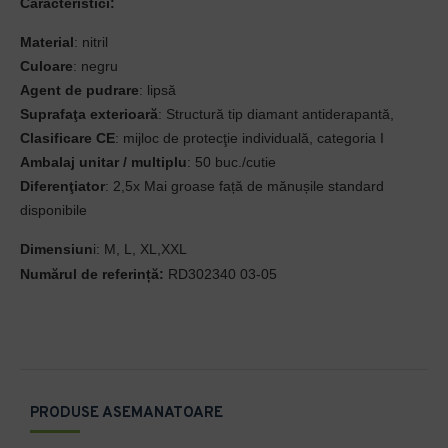
Caracteristici:
Material
: nitril
Culoare
: negru
Agent de pudrare
: lipsă
Suprafaţa exterioară
: Structură tip diamant antiderapantă,
Clasificare CE
: mijloc de protecţie individuală, categoria I
Ambalaj unitar / multiplu
: 50 buc./cutie
Diferenţiator
: 2,5x Mai groase față de mănușile standard
disponibile
Dimensiun
i: M, L, XL,XXL
Numărul de referință:
RD302340 03-05
PRODUSE ASEMANATOARE