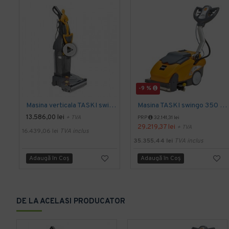
-9 %
Masina verticala TASKI swingo 150 E EURO, 1100W
Masina TASKI swingo 350 B BMS EURO
13.586,00 lei
+ TVA
PRP
32.141,31 lei
29.219,37 lei
+ TVA
16.439,06 lei
TVA inclus
35.355,44 lei
TVA inclus
Adaugă în Coş
Adaugă în Coş
DE LA ACELASI PRODUCATOR