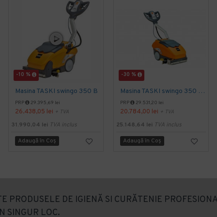
-10 %
-30 %
Masina TASKI swingo 350 B
Masina TASKI swingo 350 E EURO
PRP
29.395,69 lei
PRP
29.531,20 lei
26.438,05 lei
20.784,00 lei
+ TVA
+ TVA
31.990,04 lei
TVA inclus
25.148,64 lei
TVA inclus
Adaugă în Coş
Adaugă în Coş
E PRODUSELE DE IGIENĂ SI CURĂTENIE PROFESIONA
N SINGUR LOC.