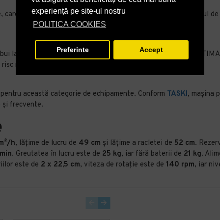
experiență pe site-ul nostru
are contribuie la o curățare vizibil superioară. În plus, sistemul de 
POLITICA COOKIES
Preferinte
Accept
bui la apariția mirosurilor neplăcute și a riscurilor de igienă. ULT
 risc mai redus de contaminare și de alunecare.
nă pentru această categorie de echipamente. Conform
TASKI
, mașina 
e și frecvente.
e
m²/h
, lățime de lucru de
49 cm
și lățime a racletei de
52 cm
. Rezer
/min
. Greutatea în lucru este de
25 kg
, iar fără baterii de
21 kg
. Ali
riilor este de
2 x 22,5 cm
, viteza de rotație este de
140 rpm
, iar n