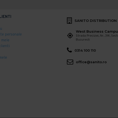
LIENTI
SANITO DISTRIBUTION
eu
West Business Campu
ate personale
Strada Preciziei, Nr, 3W, Sect
Bucuresti
 mele
clienti
0314 100 110
mele
office@sanito.ro