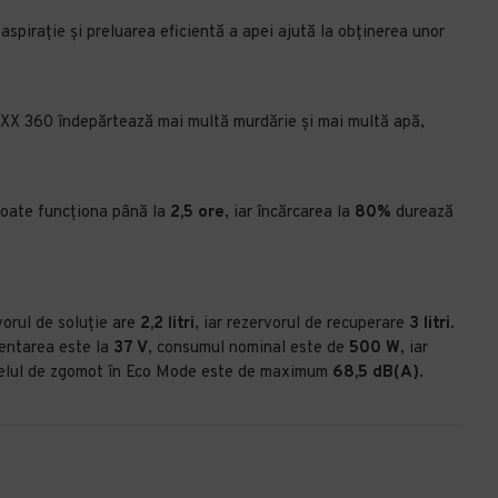
aspirație și preluarea eficientă a apei ajută la obținerea unor
IMAXX 360 îndepărtează mai multă murdărie și mai multă apă,
poate funcționa până la
2,5 ore
, iar încărcarea la
80%
durează
vorul de soluție are
2,2 litri
, iar rezervorul de recuperare
3 litri
.
mentarea este la
37 V
, consumul nominal este de
500 W
, iar
ivelul de zgomot în Eco Mode este de maximum
68,5 dB(A)
.