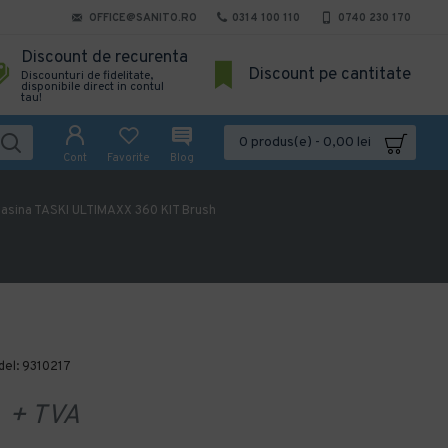
OFFICE@SANITO.RO
0314 100 110
0740 230 170
Discount de recurenta
Discount pe cantitate
Discounturi de fidelitate,
disponibile direct in contul
tau!
0 produs(e) - 0,00 lei
Cont
Favorite
Blog
asina TASKI ULTIMAXX 360 KIT Brush
el:
9310217
+ TVA