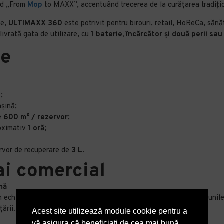
ind „From
Mop
to MAXX”, accentuând trecerea de la curățarea tradițion
ne,
ULTIMAXX 360
este potrivit pentru birouri, retail, HoReCa, sănă
livrată gata de utilizare, cu
1 baterie, încărcător și două perii s
le
™
;
șină;
te
600 m² / rezervor
;
roximativ
1 oră
;
rvor de recuperare de
3 L
.
ai comercial
mă
chilibru foarte bun între productivitate și autonomie. Dimensiunile
ării.
Acest site utilizează module cookie pentru a
vă asigura că beneficiați de cea mai bună