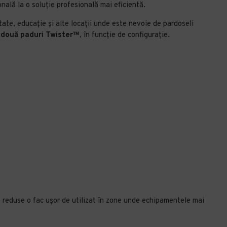
ală la o soluție profesională mai eficientă.
tate, educație și alte locații unde este nevoie de pardoseli
au două paduri Twister™
, în funcție de configurație.
 reduse o fac ușor de utilizat în zone unde echipamentele mai