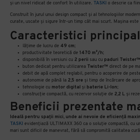
și un nivel ridicat de confort în utilizare.
TASKI
o descrie ca fi
Construit în jurul unui design compact și al tehnologiilor moder
curate, uscate și sigure într-un timp cât mai scurt. Mașina este 
Caracteristici principa
lățime de lucru de
49 cm
;
productivitate teoretică de
1470 m²/h
;
disponibilă în versiuni cu
2 perii
sau cu
paduri Twister
buton dedicat pentru utilizarea
Twister™
direct de pe ma
debit de apă complet reglabil, pentru o acoperire de pes
autonomie de până la
2,5 ore
și timp de încărcare de ap
tehnologie cu
motor digital
și
baterie Li-Ion
;
construcție compactă, cu rezervor soluție de
2,2 L
și reze
Beneficii prezentate m
Ideală pentru spații mici, unde ai nevoie de eficiență maxi
TASKI
evidențiază ULTIMAXX 360 ca o soluție compactă, cu un e
mari sunt dificil de manevrat, fără să compromită calitatea curăț