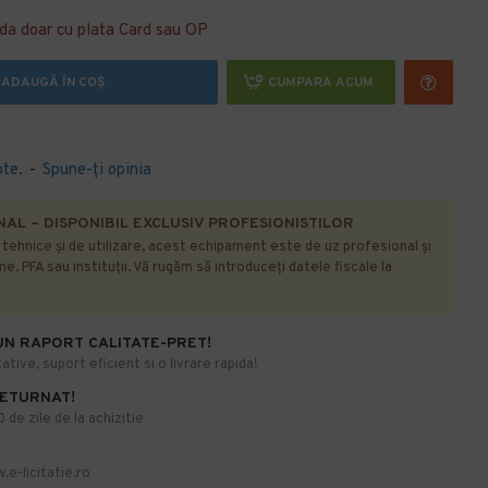
da doar cu plata Card sau OP
ADAUGĂ ÎN COŞ
CUMPARA ACUM
ote.
-
Spune-ţi opinia
AL – DISPONIBIL EXCLUSIV PROFESIONISTILOR
r tehnice și de utilizare, acest echipament este de uz profesional și
e, PFA sau instituții. Vă rugăm să introduceți datele fiscale la
UN RAPORT CALITATE-PRET!
ative, suport eficient si o livrare rapida!
RETURNAT!
de zile de la achizitie
.e-licitatie.ro