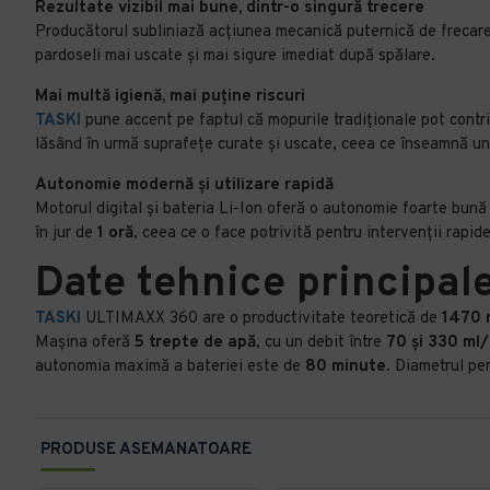
Rezultate vizibil mai bune, dintr-o singură trecere
Producătorul subliniază acțiunea mecanică puternică de frecare, c
pardoseli mai uscate și mai sigure imediat după spălare.
Mai multă igienă, mai puține riscuri
TASKI
pune accent pe faptul că mopurile tradiționale pot contri
lăsând în urmă suprafețe curate și uscate, ceea ce înseamnă un
Autonomie modernă și utilizare rapidă
Motorul digital și bateria Li-Ion oferă o autonomie foarte bu
în jur de
1 oră
, ceea ce o face potrivită pentru intervenții rapid
Date tehnice principal
TASKI
ULTIMAXX 360 are o productivitate teoretică de
1470 
Mașina oferă
5 trepte de apă
, cu un debit între
70 și 330 ml
autonomia maximă a bateriei este de
80 minute
. Diametrul pe
PRODUSE ASEMANATOARE