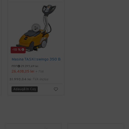
-10 %
-30 %
Masina TASKI swingo 350 B
Masina TASKI swingo 350 E EURO
PRP
29.395,69 lei
PRP
29.531,20 lei
26.438,05 lei
20.784,00 lei
+ TVA
+ TVA
31.990,04 lei
TVA inclus
25.148,64 lei
TVA inclus
Adaugă în Coş
Adaugă în Coş