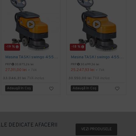
-19 %
-18 %
Masina TASKI swingo 455 B BMS EURO, 900 W
Masina TASKI swingo 455 E EURO
PRP
33.875,26 lei
PRP
30.699,36 lei
27.311,00 lei
25.247,93 lei
+ TVA
+ TVA
4
33.046,31 lei
TVA inclus
30.550,00 lei
TVA inclus
Adaugă în Coş
Adaugă în Coş
LE DEDICATE AFACERII
VEZI PRODUSELE