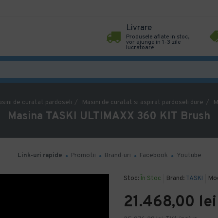
Livrare
Produsele aflate in stoc,
vor ajunge in 1-3 zile
lucratoare
sini de curatat pardoseli
Masini de curatat si aspirat pardoseli dure
M
Masina TASKI ULTIMAXX 360 KIT Brush
Link-uri rapide
Promotii
Brand-uri
Facebook
Youtube
Stoc:
În Stoc
Brand:
TASKI
Mod
21.468,00 lei