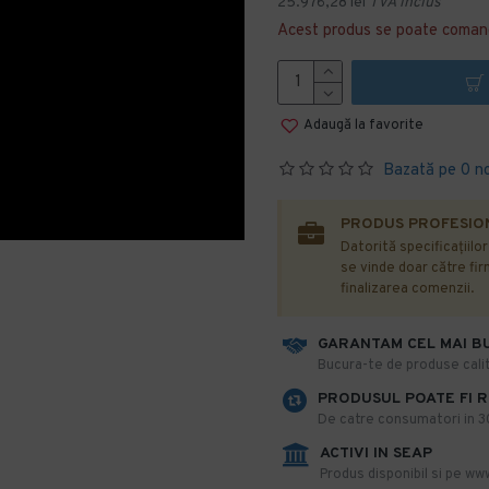
25.976,28 lei
TVA inclus
Acest produs se poate coman
Adaugă la favorite
Bazată pe 0 n
PRODUS PROFESION
Datorită specificațiilo
se vinde doar către firm
finalizarea comenzii.
GARANTAM CEL MAI B
​Bucura-te de produse calit
PRODUSUL POATE FI 
De catre consumatori in 30 
ACTIVI IN SEAP
Produs disponibil si pe www