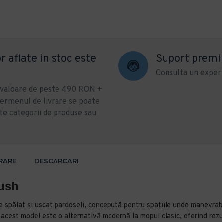
r aflate in stoc este
Suport prem
Consulta un expert
u valoare de peste 490 RON +
ermenul de livrare se poate
te categorii de produse sau
VRARE
DESCARCARI
ush
spălat și uscat pardoseli, concepută pentru spațiile unde manevrabil
 acest model este o alternativă modernă la mopul clasic, oferind rezu