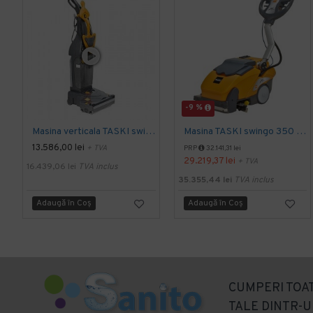
-9 %
Masina verticala TASKI swingo 150 E EURO, 1100W
Masina TASKI swingo 350 B BMS EURO
13.586,00 lei
+ TVA
PRP
32.141,31 lei
29.219,37 lei
+ TVA
16.439,06 lei
TVA inclus
35.355,44 lei
TVA inclus
Adaugă în Coş
Adaugă în Coş
CUMPERI TOAT
TALE DINTR-U