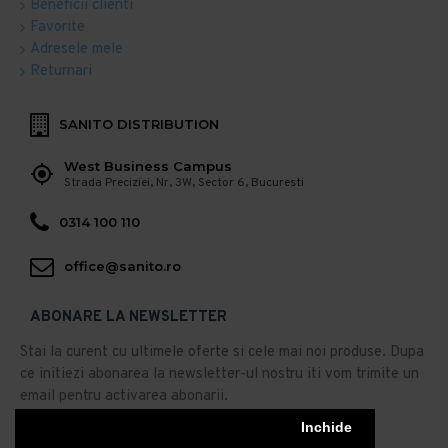
Beneficii clienti
Favorite
Adresele mele
Returnari
SANITO DISTRIBUTION
West Business Campus
Strada Preciziei, Nr, 3W, Sector 6, Bucuresti
0314 100 110
office@sanito.ro
ABONARE LA NEWSLETTER
Stai la curent cu ultimele oferte si cele mai noi produse. Dupa
ce initiezi abonarea la newsletter-ul nostru iti vom trimite un
email pentru activarea abonarii.
Abonare
Inchide