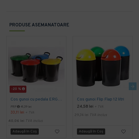
PRODUSE ASEMANATOARE
-20 %
Cos gunoi cu pedala ERGO - 10 litri
Cos gunoi Flip Flap 12 litri
24,58 lei
+ TVA
PRP
41,39 lei
33,11 lei
+ TVA
29,74 lei
TVA inclus
40,06 lei
TVA inclus
Adaugă în Coş
Adaugă în Coş