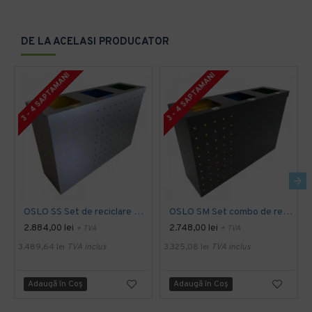
DE LA ACELASI PRODUCATOR
3 - 4 SAPTAMANI
3 - 4 SAPTAMANI
OSLO SS Set de reciclare din otel inoxidabil cu mai multe compartimente
OSLO SM Set combo de reciclare din metal cu design modern
2.884,00 lei
2.748,00 lei
+ TVA
+ TVA
3.489,64 lei
TVA inclus
3.325,08 lei
TVA inclus
Adaugă în Coş
Adaugă în Coş