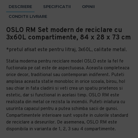
DESCRIERE
SPECIFICATII
OPINII
CONDITII LIVRARE
OSLO RM Set modern de reciclare cu
3x60L compartimente, 84 x 28 x 73 cm
*pretul afisat este pentru litraj, 3x60L, calitate metal.
Statia moderna pentru reciclare model OSLO este la fel fe
fuctionala pe cat este de aspectuoasa. Aceasta completeaza
orice decor, traditional sau contemporan indiferent. Puteti
amplasa aceasta statie monobloc in orice scoala, birou, hol
sau chiar in fata cladirii si veti crea un spatiu prietenos si
estetic, dar si functional in acelasi timp. OSLO RM este
realizata din metal ce rezista la incendii. Puteti inlatura cu
usurinta capacul pentru a putea schimba sacii de gunoi.
Compartimentele interioare sunt vopsite in culorile standard
de reciclare a deseurilor. De asemenea, OSLO RM este
disponibila in varianta de 1, 2, 3 sau 4 compartimente.