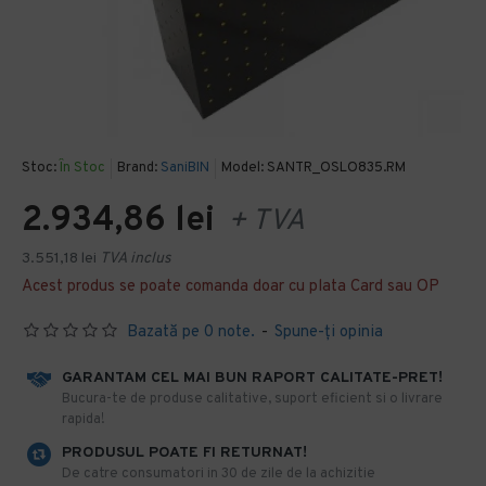
Stoc:
În Stoc
Brand:
SaniBIN
Model:
SANTR_OSLO835.RM
2.934,86 lei
+ TVA
3.551,18 lei
TVA inclus
Acest produs se poate comanda doar cu plata Card sau OP
Bazată pe 0 note.
-
Spune-ţi opinia
GARANTAM CEL MAI BUN RAPORT CALITATE-PRET!
​Bucura-te de produse calitative, suport eficient si o livrare
rapida!
PRODUSUL POATE FI RETURNAT!
De catre consumatori in 30 de zile de la achizitie