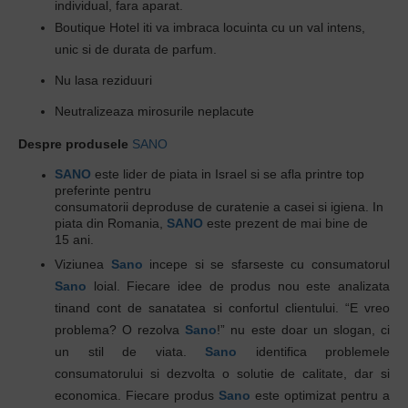
individual, fara aparat.
Boutique Hotel iti va imbraca locuinta cu un val intens,
unic si de durata de parfum.
Nu lasa reziduuri
Neutralizeaza mirosurile neplacute
Despre produsele
SANO
SANO
este lider de piata in Israel si se afla printre top
preferinte pentru
consumatorii deproduse de curatenie a casei si igiena. In
piata din Romania,
SANO
este prezent de mai bine de
15 ani.
Viziunea
Sano
incepe si se sfarseste cu consumatorul
Sano
loial. Fiecare idee de produs nou este analizata
tinand cont de sanatatea si confortul clientului. “E vreo
problema? O rezolva
Sano
!” nu este doar un slogan, ci
un stil de viata.
Sano
identifica problemele
consumatorului si dezvolta o solutie de calitate, dar si
economica. Fiecare produs
Sano
este optimizat pentru a