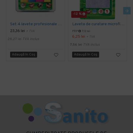
-12 %
Set 4 lavete profesionale din microfibre Sano Sushi
Laveta de curatare microfibra 30 x 30 cm, Sano Sushi
23,36 lei
+ TVA
PRP
7,13 lei
6,25 lei
+ TVA
28,27 lei
TVA inclus
7,56 lei
TVA inclus
Adaugă în Coş
Adaugă în Coş