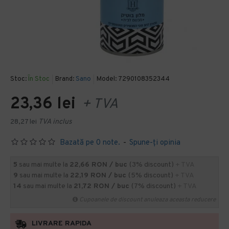
Stoc:
În Stoc
Brand:
Sano
Model:
7290108352344
23,36 lei
+ TVA
28,27 lei
TVA inclus
Bazată pe 0 note.
-
Spune-ţi opinia
5
sau mai multe la
22,66 RON / buc
(3% discount)
+ TVA
9
sau mai multe la
22,19 RON / buc
(5% discount)
+ TVA
14
sau mai multe la
21,72 RON / buc
(7% discount)
+ TVA
Cupoanele de discount anuleaza aceasta reducere
LIVRARE RAPIDA