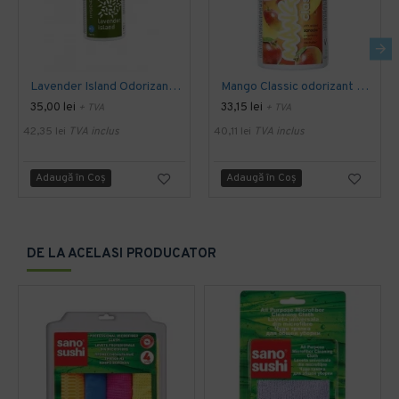
Lavender Island Odorizant Maxi 243ml Hygiene4You
Mango Classic odorizant Hygiene 4 You
35,00 lei
33,15 lei
+ TVA
+ TVA
42,35 lei
TVA inclus
40,11 lei
TVA inclus
Adaugă în Coş
Adaugă în Coş
DE LA ACELASI PRODUCATOR