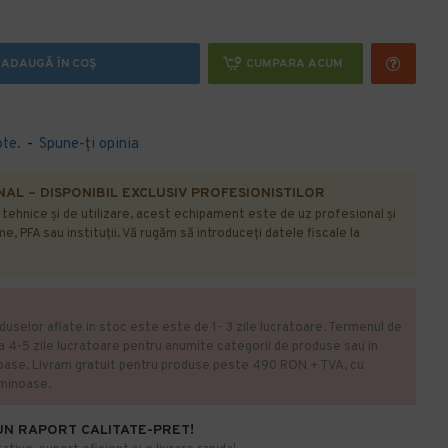
ADAUGĂ ÎN COŞ
CUMPARA ACUM
ote.
-
Spune-ţi opinia
AL – DISPONIBIL EXCLUSIV PROFESIONISTILOR
r tehnice și de utilizare, acest echipament este de uz profesional și
e, PFA sau instituții. Vă rugăm să introduceți datele fiscale la
duselor aflate in stoc este este de 1- 3 zile lucratoare. Termenul de
la 4-5 zile lucratoare pentru anumite categorii de produse sau in
oase. Livram gratuit pentru produse peste 490 RON + TVA, cu
uminoase.
UN RAPORT CALITATE-PRET!