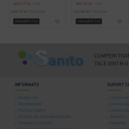
402,27 lei
184,20 lei
+ TVA
+ TVA
486,75 lei
TVA inclus
222,88 lei
TVA inclus
Adaugă în Coş
Adaugă în Coş
CUMPERI TOAT
TALE DINTR-U
INFORMATII
SUPORT C
Despre noi
Contul m
Testimoniale
Control d
Politica cookie
Comenzile
Politica de confidentialitate
Beneficii 
Termeni si Conditii
Favorite