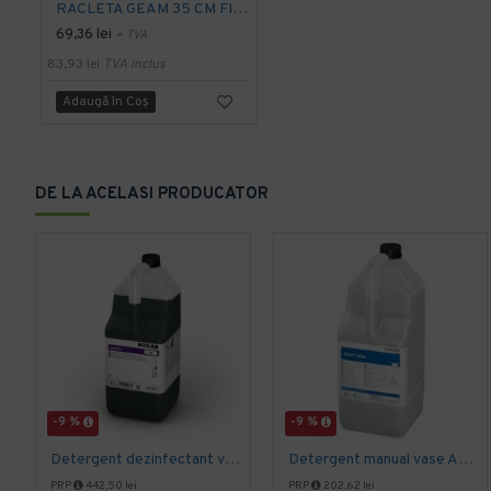
RACLETA GEAM 35 CM FILMOP LINE
69,36 lei
+ TVA
83,93 lei
TVA inclus
Adaugă în Coş
DE LA ACELASI PRODUCATOR
-9 %
-9 %
Detergent dezinfectant vase manual, ASEPTOPOL EL 76 5L Ecolab
Detergent manual vase ASSERT CLEAN 5L Ecolab - Ecologic
PRP
442,50 lei
PRP
202,62 lei