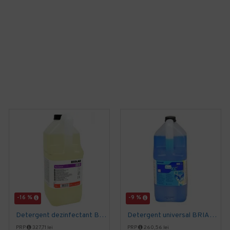
-16 %
-9 %
Detergent dezinfectant BACSPECIAL EL 500 5L Ecolab
Detergent universal BRIAL XL FRESH 5L Ecolab
PRP
327,71 lei
PRP
260,56 lei