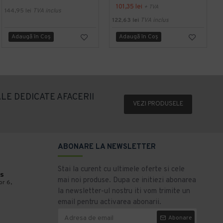
101,35 lei
+ TVA
144,95 lei
TVA inclus
122,63 lei
TVA inclus
6
Adaugă în Coş
Adaugă în Coş
LE DEDICATE AFACERII
VEZI PRODUSELE
ABONARE LA NEWSLETTER
Stai la curent cu ultimele oferte si cele
s
mai noi produse. Dupa ce initiezi abonarea
or 6,
la newsletter-ul nostru iti vom trimite un
email pentru activarea abonarii.
Abonare