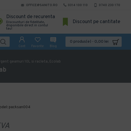
OFFICE@SANITO.RO
0314 100 110
0740 230 170
Discount de recurenta
Discount pe cantitate
Discounturi de fidelitate,
disponibile direct in contul
tau!
0 produs(e) - 0,00 lei
Cont
Favorite
Blog
gent geamuri 10L si racleta, Ecolab
lab
odel:
packsan004
VA