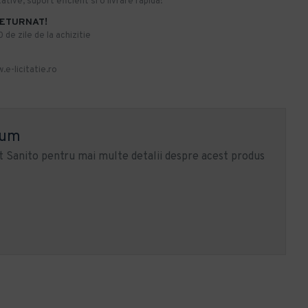
ative, suport eficient si o livrare rapida!
RETURNAT!
de zile de la achizitie
.e-licitatie.ro
ium
 Sanito pentru mai multe detalii despre acest produs