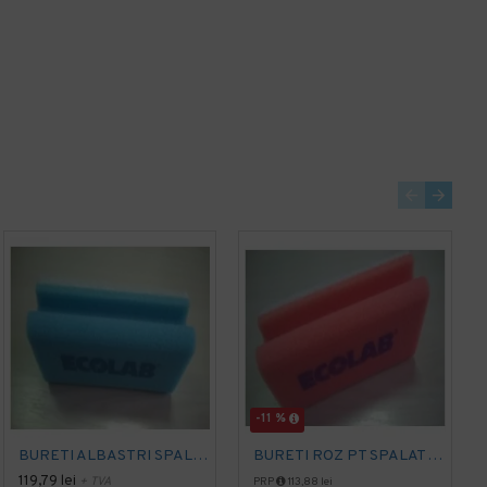
-11 %
BURETI ALBASTRI SPALAT VASE 10 buc. Ecolab
BURETI ROZ PT SPALAT VASE 10buc. Ecolab
119,79 lei
+ TVA
PRP
113,88 lei