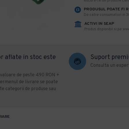
​Bucura-te de produse calit
PRODUSUL POATE FI 
De catre consumatori in 30 
ACTIVI IN SEAP
Produs disponibil si pe www
r aflate in stoc este
Suport prem
Consulta un expert
u valoare de peste 490 RON +
ermenul de livrare se poate
te categorii de produse sau
VRARE