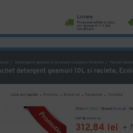
Livrare
Produsele aflate in stoc,
vor ajunge in 1-3 zile
lucratoare
tenie
Detergenti geamuri si accesorii curatare ferestre
Pachet deter
chet detergent geamuri 10L si racleta, Eco
Link-uri rapide
Promotii
Brand-uri
Facebook
Youtube
Stoc:
În Stoc
Brand:
EcoLab
M
PRP
349,61 lei
312,84 lei
+ T