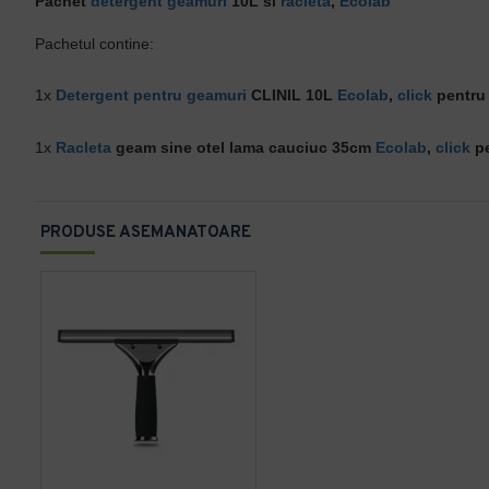
Pachet
detergent geamuri
10L si
racleta
,
Ecolab
Pachetul contine:
1x
Detergent pentru geamuri
CLINIL 10L
Ecolab
,
click
pentru 
1x
Racleta
geam sine otel lama cauciuc 35cm
Ecolab
,
click
pe
PRODUSE ASEMANATOARE