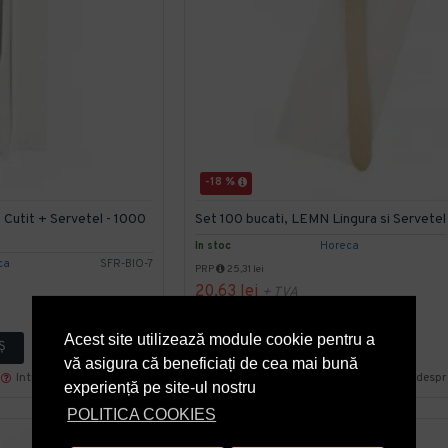
-18 %
 Cutit + Servetel - 1000
Set 100 bucati, LEMN Lingura si Servetel
In stoc
Horeca
ca
SFR-BIO-7
PRP
25,31 lei
20,63 lei
+ TVA
24,96 lei
TVA inclus
Acest site utilizează module cookie pentru a
Ş
ADAUGĂ ÎN COŞ
vă asigura că beneficiați de cea mai bună
Intreaba despre produs
Cumpara acum
Intreaba desp
experiență pe site-ul nostru
POLITICA COOKIES