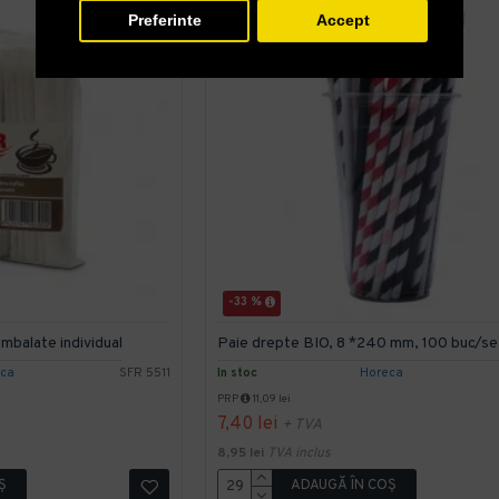
Preferinte
Accept
-33 %
mbalate individual
Paie drepte BIO, 8 *240 mm, 100 buc/se
eca
SFR 5511
In stoc
Horeca
PRP
11,09 lei
7,40 lei
+ TVA
8,95 lei
TVA inclus
Ş
ADAUGĂ ÎN COŞ