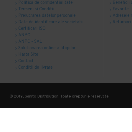
Politica de confidentialitate
Beneficii 
Termeni si Conditii
Favorite
Prelucrarea datelor personale
Adresele 
Date de identificare ale societatii
Returnari
Certificari ISO
ANPC
ANPC - SAL
Solutionarea online a litigiilor
Harta Site
Contact
Conditii de livrare
© 2019, Sanito Distribution, Toate drepturile rezervate