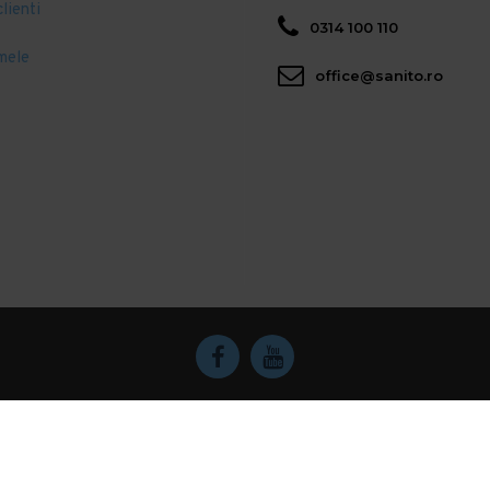
clienti
0314 100 110
mele
office@sanito.ro