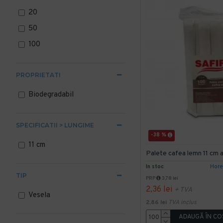
20
50
100
PROPRIETATI
Biodegradabil
SPECIFICATII > LUNGIME
-38 %
11 cm
Palete cafea lemn 11 cm a
In stoc
Hor
TIP
PRP
3,78 lei
2,36 lei
+ TVA
Vesela
2,86 lei
TVA inclus
ADAUGĂ ÎN CO