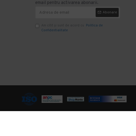
email pentru activarea abonarii.
Abonare
Am citit şi sunt de acord cu
Politica de
Confidentialitate