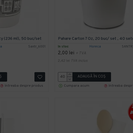
ty (236 ml), 50 buc/set
Pahare Carton 7 Oz, 20 buc/ set , 40 set
ca
Santr_6001
In stoc
Horeca
SANTR_
2,00 lei
+ TVA
2,42 lei
TVA inclus
Ş
ADAUGĂ ÎN COŞ
Intreaba despre produs
Cumpara acum
Intreaba desp