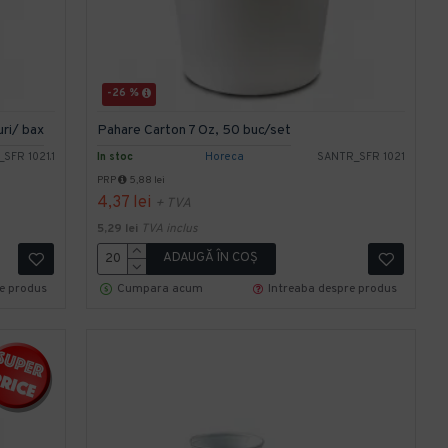
-26 %
uri/ bax
Pahare Carton 7 Oz, 50 buc/set
SFR 1021.1
In stoc
Horeca
SANTR_SFR 1021
PRP
5,88 lei
4,37 lei
+ TVA
5,29 lei
TVA inclus
ADAUGĂ ÎN COŞ
re produs
Cumpara acum
Intreaba despre produs