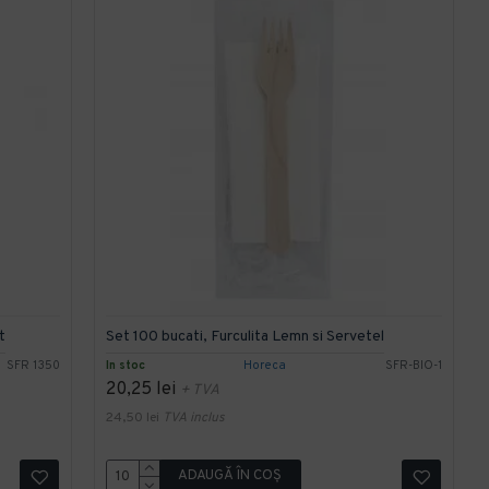
t
Set 100 bucati, Furculita Lemn si Servetel
SFR 1350
In stoc
Horeca
SFR-BIO-1
20,25 lei
+ TVA
24,50 lei
TVA inclus
ADAUGĂ ÎN COŞ