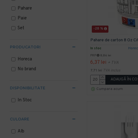
Pahare
Paie
Set
-28 %
Pahare de carton 8 Oz Ci
PRODUCATORI
In stoc
Hore
PRP
8,86 lei
Horeca
6,37 lei
+ TVA
No brand
7,71 lei
TVA inclus
ADAUGĂ ÎN CO
DISPONIBILITATE
Cumpara acum
In Stoc
CULOARE
Alb