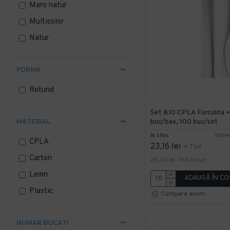
Maro natur
Multicolor
Natur
FORMA
Rotund
Set BIO CPLA Furculita +
buc/bax, 100 buc/set
MATERIAL
In stoc
Hore
CPLA
23,16 lei
+ TVA
Carton
28,02 lei
TVA inclus
Lemn
ADAUGĂ ÎN CO
Plastic
Cumpara acum
NUMAR BUCATI