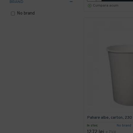
BRAND
Cumpara acum
No brand
Pahare albe, carton, 230
In stoc
No brand
12,72 lei
+ TVA