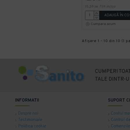
15,39 lei
TVA inclus
ADAUGĂ ÎN CO
Cumpara acum
Afişare 1 - 10 din 10 (1 p
CUMPERI TOAT
TALE DINTR-U
INFORMATII
SUPORT C
Despre noi
Contul m
Testimoniale
Control d
Politica cookie
Comenzile