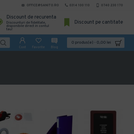
OFFICE@SANITO.RO
0314 100 110
0740 230 170
Discount de recurenta
Discount pe cantitate
Discounturi de fidelitate,
disponibile direct in contul
tau!
0 produs(e) - 0,00 lei
Cont
Favorite
Blog