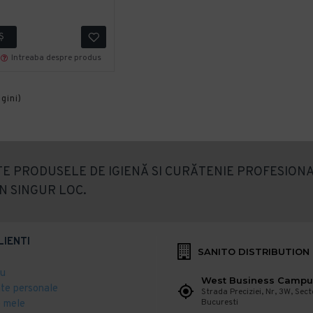
Ş
Intreaba despre produs
agini)
E PRODUSELE DE IGIENĂ SI CURĂTENIE PROFESIONA
N SINGUR LOC.
LIENTI
SANITO DISTRIBUTION
eu
West Business Campu
ate personale
Strada Preciziei, Nr, 3W, Sect
Bucuresti
 mele