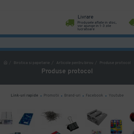
Livrare
Produsele aflate in stoc,
vor ajunge in 1-3 zile
lucratoare
Birotica si papetarie
Articole pentru birou
Produse protocol
Produse protocol
Link-uri rapide
Promotii
Brand-uri
Facebook
Youtube