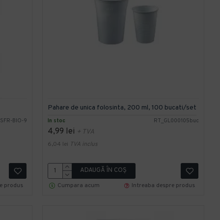
Pahare de unica folosinta, 200 ml, 100 bucati/set
SFR-BIO-9
In stoc
RT_GL000105buc
4,99 lei
+ TVA
6,04 lei
TVA inclus
ADAUGĂ ÎN COŞ
re produs
Cumpara acum
Intreaba despre produs