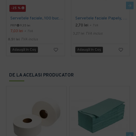
-25 %
Servetele faciale, 100 bucati / pachet, Tork
Servetele faciale Papely, 100 bucati/cutie
2,70 lei
+ TVA
PRP
9,35 lei
7,03 lei
+ TVA
3,27 lei
TVA inclus
8,51 lei
TVA inclus
Adaugă în Coş
Adaugă în Coş
DE LA ACELASI PRODUCATOR