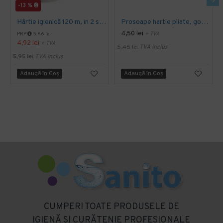
-13 %
Hârtie igienică 120 m, in 2 straturi, extra albă, Mini Jumbo, AQAS
Prosoape hartie pliate, gofrate, verzi, 25 x 23 cm, V fold, 1 strat, AQAS, 250 buc/pachet
4,50 lei
+ TVA
PRP
5,66 lei
4,92 lei
+ TVA
5,45 lei
TVA inclus
5,95 lei
TVA inclus
Adaugă în Coş
Adaugă în Coş
CUMPERI TOATE PRODUSELE DE
IGIENĂ SI CURĂTENIE PROFESIONALE