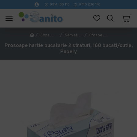
0314 100 110
0740 230 170
Consumabile hartie
Șervețele Faciale
Prosoape hartie bucatarie 2 straturi, 160 bucati/cutie, Papely
Prosoape hartie bucatarie 2 straturi, 160 bucati/cutie,
Papely