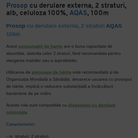
Prosop
cu derulare externa, 2 straturi,
alb, celuloza 100%,
AQAS
, 100m
Prosop
cu derulare externa, 2 straturi
AQAS
100m
Acest
consumabil de hartie
are o buna capacitate de
absorbtie,
datorita celor 2 straturi, fiind recomandata pentru
stergerea mainilor sau a suprafetelor
.
Utilizarea de
prosoape de hârtie
este recomandată și de
Organizația Mondială a Sănătății, deoarece uscarea cu prosopul
de hârtie, implică o reducere substanțială a încărcăturii
bacteriene de pe mâini.
Aceste role sunt compatibile cu
dispenerul cu derulare
orizontala
.
Caracteristici:
- nr. straturi: 2 straturi