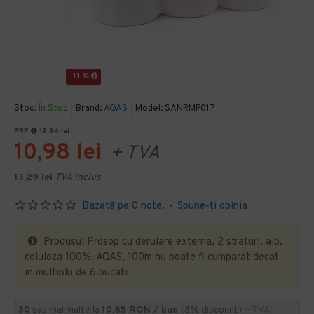
-11 %
Stoc:
În Stoc
Brand:
AQAS
Model:
SANRMP017
PRP
12,34 lei
10,98 lei
+ TVA
13,29 lei
TVA inclus
Bazată pe 0 note.
-
Spune-ţi opinia
Produsul Prosop cu derulare externa, 2 straturi, alb,
celuloza 100%, AQAS, 100m nu poate fi cumparat decat
in multiplu de 6 bucati
30
sau mai multe la
10,65 RON / buc
(3% discount)
+ TVA