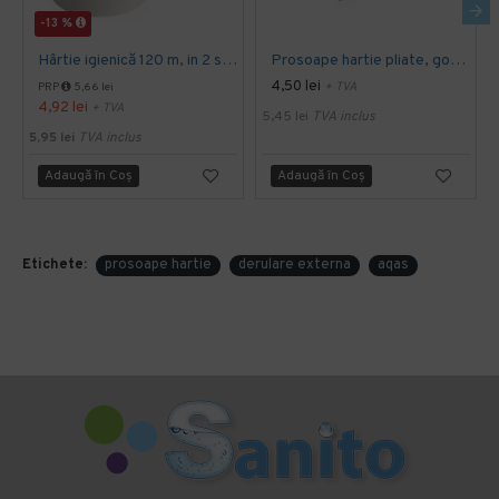
-13 %
Hârtie igienică 120 m, in 2 straturi, extra albă, Mini Jumbo, AQAS
Prosoape hartie pliate, gofrate, verzi, 25 x 23 cm, V fold, 1 strat, AQAS, 250 buc/pachet
4,50 lei
+ TVA
PRP
5,66 lei
4,92 lei
+ TVA
5,45 lei
TVA inclus
5,95 lei
TVA inclus
Adaugă în Coş
Adaugă în Coş
Etichete:
prosoape hartie
derulare externa
aqas