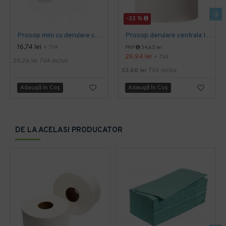
-22 %
Prosop mini cu derulare centrala 1 pliu, 120 m Tork
Prosop derulare centrala 1 pliu, 300 m Tork
16,74 lei
+ TVA
PRP
34,65 lei
26,94 lei
+ TVA
20,26 lei
TVA inclus
32,60 lei
TVA inclus
Adaugă în Coş
Adaugă în Coş
DE LA ACELASI PRODUCATOR