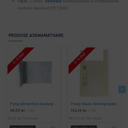
Tipar
: 2 culori,
cerneala
biodegradabila si compostabila
conform standard EN 13432
PRODUSE ASEMANATOARE
3 - 5 ZILE
3 - 5 ZILE
Pungi alimentare biodegradabile, 400buc/rola, 30x40 cm
Pungi Maieu Biodegradabile & Compostabile 2-3Kg 24x40cm, 500 buc/ bax
48,55 lei
153,35 lei
+ TVA
+ TVA
58,75 lei
TVA inclus
185,55 lei
TVA inclus