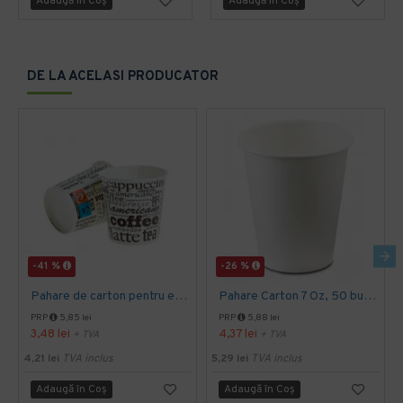
Adaugă în Coş
Adaugă în Coş
DE LA ACELASI PRODUCATOR
-41 %
-26 %
Pahare de carton pentru espresso, 4 Oz, 50 buc/set
Pahare Carton 7 Oz, 50 buc/set
PRP
5,85 lei
PRP
5,88 lei
3,48 lei
4,37 lei
+ TVA
+ TVA
4,21 lei
TVA inclus
5,29 lei
TVA inclus
Adaugă în Coş
Adaugă în Coş