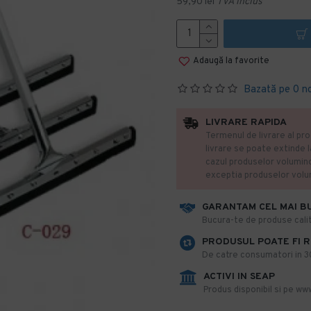
59,90 lei
TVA inclus
Adaugă la favorite
Bazată pe 0 n
LIVRARE RAPIDA
Termenul de livrare al pro
livrare se poate extinde 
cazul produselor volumin
exceptia produselor vol
GARANTAM CEL MAI B
​Bucura-te de produse calit
PRODUSUL POATE FI 
De catre consumatori in 30 
ACTIVI IN SEAP
Produs disponibil si pe www