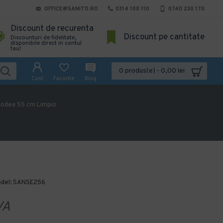
OFFICE@SANITO.RO
0314 100 110
0740 230 170
Discount de recurenta
Discount pe cantitate
Discounturi de fidelitate,
disponibile direct in contul
tau!
0 produs(e) - 0,00 lei
Cont
Favorite
Blog
podea 55 cm Limpio
del:
SANSE256
VA