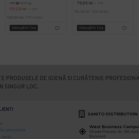
79,65 lei
+ TVA
PRP
171,75 lei
101,24 lei
+ TVA
96,38 lei
TVA inclus
122,50 lei
TVA inclus
Adaugă în Coş
Adaugă în Coş
E PRODUSELE DE IGIENĂ SI CURĂTENIE PROFESIONA
N SINGUR LOC.
LIENTI
SANITO DISTRIBUTION
eu
West Business Campu
ate personale
Strada Preciziei, Nr, 3W, Sect
Bucuresti
 mele