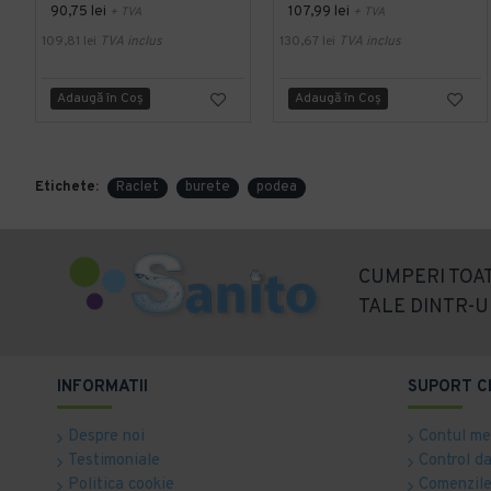
90,75 lei
107,99 lei
+ TVA
+ TVA
109,81 lei
TVA inclus
130,67 lei
TVA inclus
Adaugă în Coş
Adaugă în Coş
Etichete:
Raclet
burete
podea
CUMPERI TOAT
TALE DINTR-U
INFORMATII
SUPORT C
Despre noi
Contul m
Testimoniale
Control d
Politica cookie
Comenzile