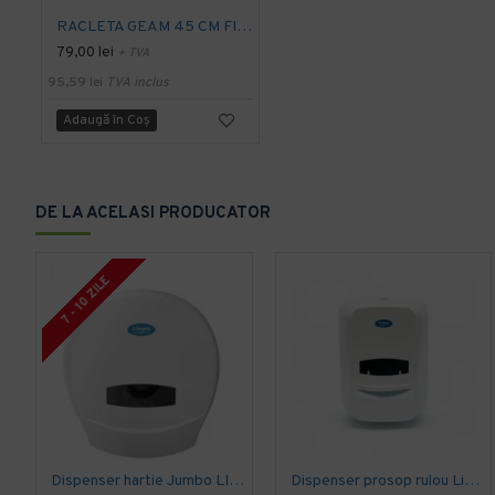
RACLETA GEAM 45 CM FILMOP LINE
79,00 lei
+ TVA
95,59 lei
TVA inclus
Adaugă în Coş
DE LA ACELASI PRODUCATOR
7 - 10 ZILE
Dispenser hartie Jumbo LIMIPIO DP 1200 JS2
Dispenser prosop rulou Limpio