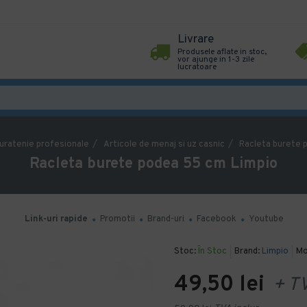
Livrare
Produsele aflate in stoc,
vor ajunge in 1-3 zile
lucratoare
uratenie profesionale
Articole de menaj si uz casnic
Racleta burete 
Racleta burete podea 55 cm Limpio
Link-uri rapide
Promotii
Brand-uri
Facebook
Youtube
Stoc:
În Stoc
Brand:
Limpio
Mo
49,50 lei
+ T