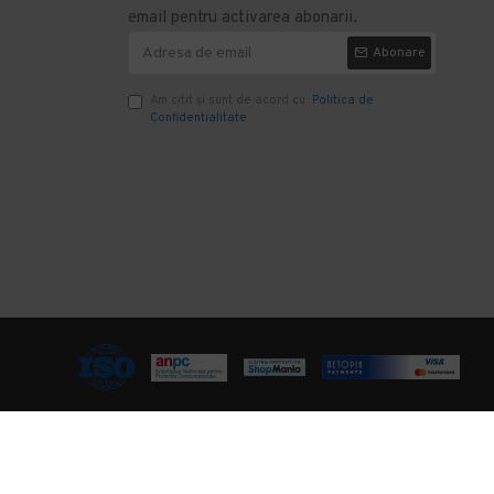
email pentru activarea abonarii.
Abonare
Am citit şi sunt de acord cu
Politica de
Confidentialitate