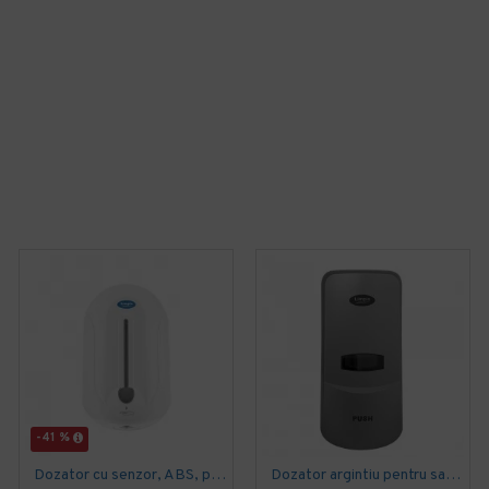
-41 %
Dozator cu senzor, ABS, pentru sapun lichid, Limpio, 1.1L
Dozator argintiu pentru sapun lichid, LIMPIO, SD 1000S2 , 1L