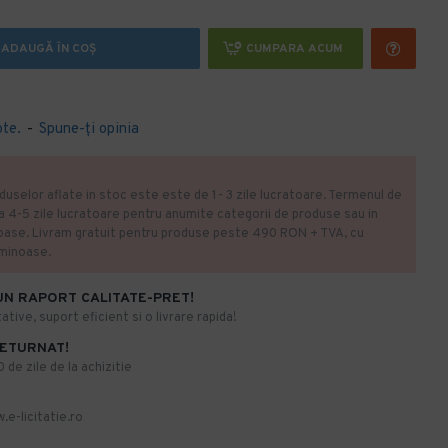
ADAUGĂ ÎN COŞ
CUMPARA ACUM
ote.
-
Spune-ţi opinia
duselor aflate in stoc este este de 1- 3 zile lucratoare. Termenul de
la 4-5 zile lucratoare pentru anumite categorii de produse sau in
oase. Livram gratuit pentru produse peste 490 RON + TVA, cu
uminoase.
UN RAPORT CALITATE-PRET!
ative, suport eficient si o livrare rapida!
RETURNAT!
de zile de la achizitie
.e-licitatie.ro