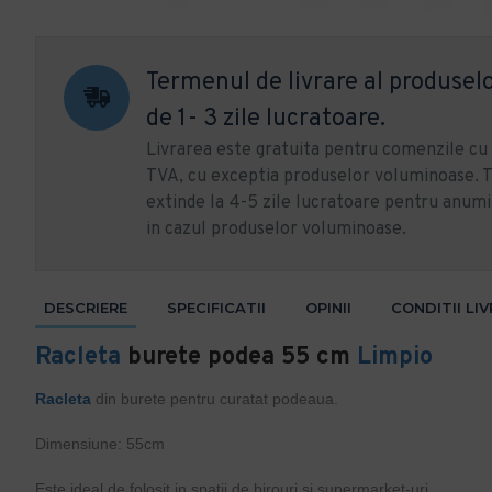
Termenul de livrare al produselo
de 1- 3 zile lucratoare.
Livrarea este gratuita pentru comenzile c
TVA, cu exceptia produselor voluminoase. T
extinde la 4-5 zile lucratoare pentru anumi
in cazul produselor voluminoase.
DESCRIERE
SPECIFICATII
OPINII
CONDITII LI
Racleta
burete podea 55 cm
Limpio
Racleta
din burete pentru curatat podeaua.
Dimensiune: 55cm
Este ideal de folosit in spatii de birouri si supermarket-uri.