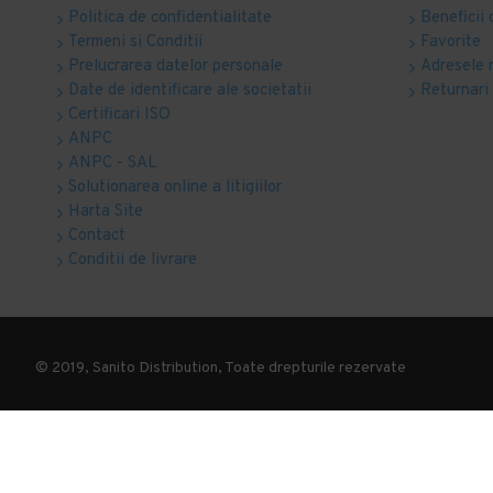
Politica de confidentialitate
Beneficii 
Termeni si Conditii
Favorite
Prelucrarea datelor personale
Adresele 
Date de identificare ale societatii
Returnari
Certificari ISO
ANPC
ANPC - SAL
Solutionarea online a litigiilor
Harta Site
Contact
Conditii de livrare
© 2019, Sanito Distribution, Toate drepturile rezervate