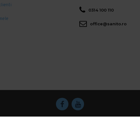
clienti
0314 100 110
mele
office@sanito.ro