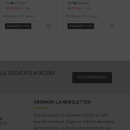
PRP
67,30 lei
PRP
65,80 lei
40,50 lei
61,10 lei
+ TVA
+ TVA
49,01 lei
TVA inclus
73,93 lei
TVA inclus
1
Adaugă în Coş
Adaugă în Coş
LE DEDICATE AFACERII
VEZI PRODUSELE
ABONARE LA NEWSLETTER
Stai la curent cu ultimele oferte si cele
s
mai noi produse. Dupa ce initiezi abonarea
or 6,
la newsletter-ul nostru iti vom trimite un