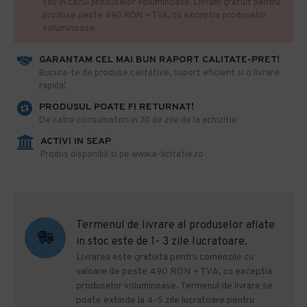
sau in cazul produselor voluminoase. Livram gratuit pentru
produse peste 490 RON + TVA, cu exceptia produselor
voluminoase.
GARANTAM CEL MAI BUN RAPORT CALITATE-PRET!
​Bucura-te de produse calitative, suport eficient si o livrare
rapida!
PRODUSUL POATE FI RETURNAT!
De catre consumatori in 30 de zile de la achizitie
ACTIVI IN SEAP
Produs disponibil si pe www.e-licitatie.ro
Termenul de livrare al produselor aflate
in stoc este de 1- 3 zile lucratoare.
Livrarea este gratuita pentru comenzile cu
valoare de peste 490 RON + TVA, cu exceptia
produselor voluminoase. Termenul de livrare se
poate extinde la 4-5 zile lucratoare pentru