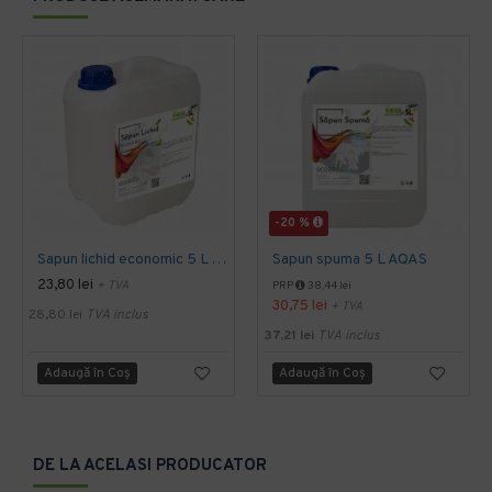
-20 %
Sapun lichid economic 5 L AQAS
Sapun spuma 5 L AQAS
23,80 lei
+ TVA
PRP
38,44 lei
30,75 lei
+ TVA
28,80 lei
TVA inclus
37,21 lei
TVA inclus
Adaugă în Coş
Adaugă în Coş
DE LA ACELASI PRODUCATOR