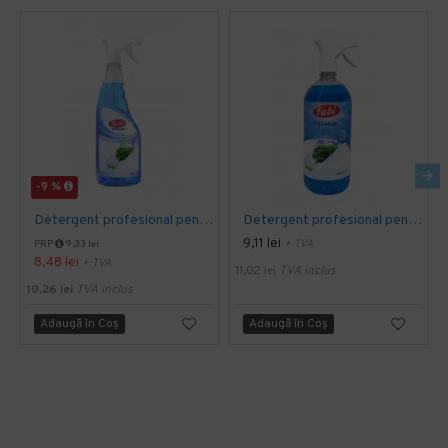
-9 %
Detergent profesional pentru geamuri, Fabi, 750ml
Detergent profesional pentru geamuri, Fabi, 1L
9,11 lei
+ TVA
PRP
9,33 lei
8,48 lei
+ TVA
11,02 lei
TVA inclus
10,26 lei
TVA inclus
Adaugă în Coş
Adaugă în Coş