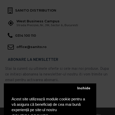
SANITO DISTRIBUTION
West Business Campus
Strada Preciziei, Nr, 3W, Sector 6, Bucuresti
0314 100 110
office@sanito.ro
ABONARE LA NEWSLETTER
Stai la curent cu ultimele oferte si cele mai noi produse. Dupa
ce initiezi abonarea la newsletter-ul nostru iti vom trimite un
email pentru activarea abonarii.
Abonare
Inchide
Acest site utilizează module cookie pentru a
Am citit şi sunt de acord cu
Politica de Confidentialitate
vă asigura că beneficiați de cea mai bună
experiență pe site-ul nostru