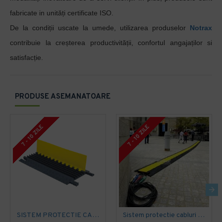
fabricate in unități certificate ISO.
De la condiții uscate la umede, utilizarea produselor
Notrax
contribuie la creșterea productivității, confortul angajaților si
satisfacție.
PRODUSE ASEMANATOARE
7 - 10 ZILE
7 - 10 ZILE
SISTEM PROTECTIE CABLURI PGG Grip Guard, 5 canale, gri
Sistem protectie cabluri PYJ Yellow Jacket