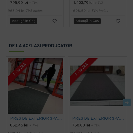
795,90 lei
1.403,79 lei
+ TVA
+ TVA
963,04 lei
TVA inclus
1.698,59 lei
TVA inclus
Adaugă în Coş
Adaugă în Coş
DE LA ACELASI PRODUCATOR
7 - 10 ZILE
7 - 10 ZILE
PRES DE EXTERIOR SPAGHETTI CITI 10 MM, CU STRAT SUPORT
PRES DE EXTERIOR SPAGHETTI CITI 14 MM, FARA STRAT SUPORT, CARBUNE
852,45 lei
758,08 lei
+ TVA
+ TVA