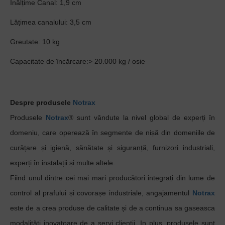
Înălțime
Canal
: 1,9 cm
Lățimea canalului: 3,5 cm
Greutate: 10 kg
Capacitate de încărcare:> 20.000 kg / osie
Despre produsele
Notrax
Produsele
Notrax
® sunt vândute la nivel global de experți în
domeniu, care operează în segmente de nișă din domeniile de
curățare și igienă, sănătate și siguranță, furnizori industriali,
experți în instalații și multe altele.
Fiind unul dintre cei mai mari producători integrați din lume de
control al prafului și covorașe industriale, angajamentul
Notrax
este de a crea produse de calitate și de a continua sa gaseasca
modalități inovatoare de a servi clienții. In plus, produsele sunt