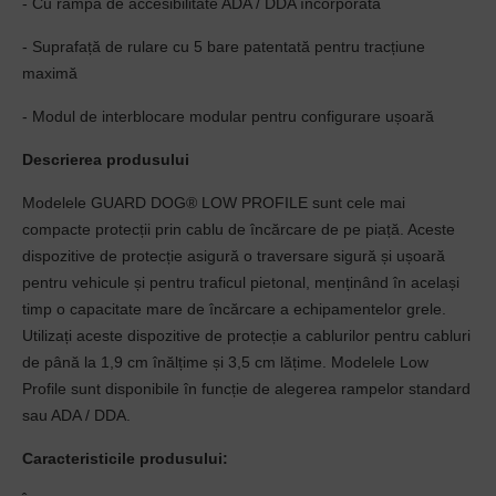
- Cu rampă de accesibilitate ADA / DDA încorporată
- Suprafață de rulare cu 5 bare patentată pentru tracțiune
maximă
- Modul de interblocare modular pentru configurare ușoară
Descrierea produsului
Modelele GUARD DOG® LOW PROFILE sunt cele mai
compacte protecții prin cablu de încărcare de pe piață. Aceste
dispozitive de protecție asigură o traversare sigură și ușoară
pentru vehicule și pentru traficul pietonal, menținând în același
timp o capacitate mare de încărcare a echipamentelor grele.
Utilizați aceste dispozitive de protecție a cablurilor pentru cabluri
de până la 1,9 cm înălțime și 3,5 cm lățime. Modelele Low
Profile sunt disponibile în funcție de alegerea rampelor standard
sau ADA / DDA.
Caracteristicile produsului: