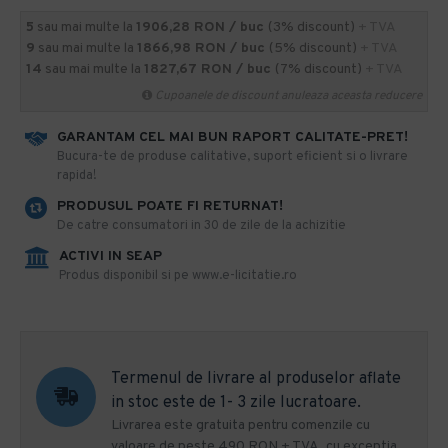
5
sau mai multe la
1906,28 RON / buc
(3% discount)
+ TVA
9
sau mai multe la
1866,98 RON / buc
(5% discount)
+ TVA
14
sau mai multe la
1827,67 RON / buc
(7% discount)
+ TVA
Cupoanele de discount anuleaza aceasta reducere
GARANTAM CEL MAI BUN RAPORT CALITATE-PRET!
​Bucura-te de produse calitative, suport eficient si o livrare
rapida!
PRODUSUL POATE FI RETURNAT!
De catre consumatori in 30 de zile de la achizitie
ACTIVI IN SEAP
Produs disponibil si pe www.e-licitatie.ro
Termenul de livrare al produselor aflate
in stoc este de 1- 3 zile lucratoare.
Livrarea este gratuita pentru comenzile cu
valoare de peste 490 RON + TVA, cu exceptia