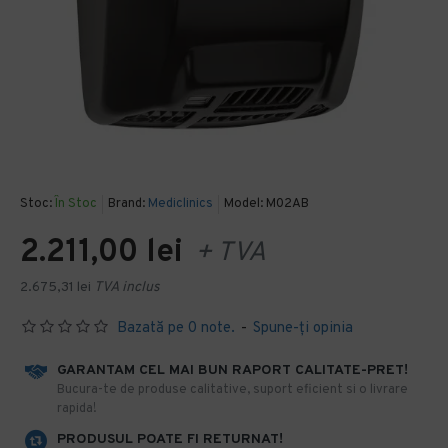
Stoc:
În Stoc
Brand:
Mediclinics
Model:
M02AB
2.211,00 lei
+ TVA
2.675,31 lei
TVA inclus
Bazată pe 0 note.
-
Spune-ţi opinia
GARANTAM CEL MAI BUN RAPORT CALITATE-PRET!
​Bucura-te de produse calitative, suport eficient si o livrare
rapida!
PRODUSUL POATE FI RETURNAT!