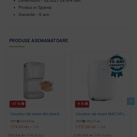
Dimensiuni -
325x275x164 mm
Produs in Spania
Garantie - 6 ani.
PRODUSE ASEMANATOARE
-37 %
-9 %
Uscator de maini din plastic 1400 W AQAS
Uscator de maini MACHFLOW, gama Eco, actionare cu senzor, Mediclinics
PRP
434,00 lei
PRP
1.910,77 lei
274,00 lei
1.737,06 lei
+ TVA
+ TVA
331,54 lei
TVA inclus
2.101,84 lei
TVA inclus