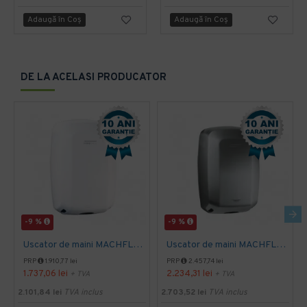
Adaugă în Coş
Adaugă în Coş
DE LA ACELASI PRODUCATOR
-9 %
-9 %
Uscator de maini MACHFLOW, gama Eco, actionare cu senzor, Mediclinics
Uscator de maini MACHFLOW, actionare cu senzor, gama ECO, Mediclinics
PRP
1.910,77 lei
PRP
2.457,74 lei
1.737,06 lei
2.234,31 lei
+ TVA
+ TVA
2.101,84 lei
TVA inclus
2.703,52 lei
TVA inclus