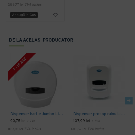
286,77 lei
TVA inclus
Adaugă în Coş
DE LA ACELASI PRODUCATOR
7 - 10 ZILE
Dispenser hartie Jumbo LIMIPIO DP 1200 JS2
Dispenser prosop rulou Limpio
90,75 lei
107,99 lei
+ TVA
+ TVA
109,81 lei
TVA inclus
130,67 lei
TVA inclus