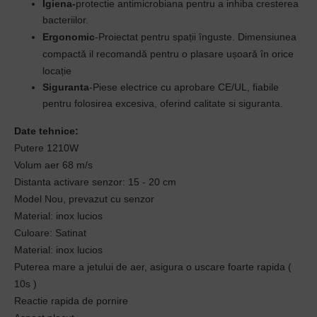
Igiena-
protectie antimicrobiana pentru a inhiba cresterea
bacteriilor.
Ergonomic
-
Proiectat pentru spații înguste.
Dimensiunea
compactă il recomandă
pentru o plasare ușoară în orice
locație
Siguranta
-Piese electrice cu aprobare CE/UL, fiabile
pentru folosirea excesiva, oferind calitate si siguranta.
Date tehnice:
Putere 1210W
Volum aer 68 m/s
Distanta activare senzor: 15 - 20 cm
Model Nou, prevazut cu senzor
Material: inox lucios
Culoare: Satinat
Material: inox lucios
Puterea mare a jetului de aer, asigura o uscare foarte rapida (
10s )
Reactie rapida de pornire