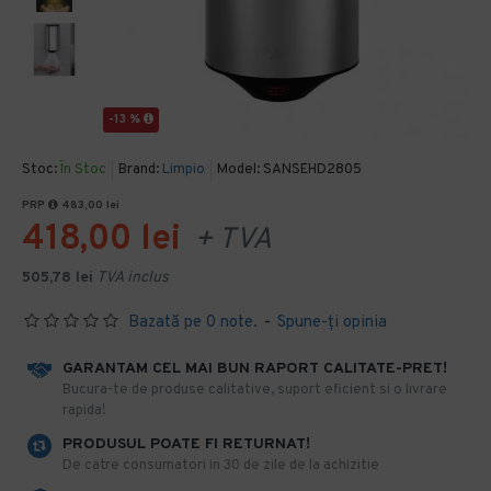
-13 %
Stoc:
În Stoc
Brand:
Limpio
Model:
SANSEHD2805
PRP
483,00 lei
418,00 lei
+ TVA
505,78 lei
TVA inclus
Bazată pe 0 note.
-
Spune-ţi opinia
GARANTAM CEL MAI BUN RAPORT CALITATE-PRET!
​Bucura-te de produse calitative, suport eficient si o livrare
rapida!
PRODUSUL POATE FI RETURNAT!
De catre consumatori in 30 de zile de la achizitie