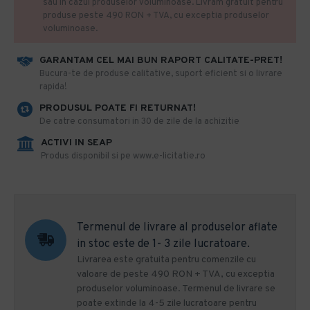
sau in cazul produselor voluminoase. Livram gratuit pentru
produse peste 490 RON + TVA, cu exceptia produselor
voluminoase.
GARANTAM CEL MAI BUN RAPORT CALITATE-PRET!
​Bucura-te de produse calitative, suport eficient si o livrare
rapida!
PRODUSUL POATE FI RETURNAT!
De catre consumatori in 30 de zile de la achizitie
ACTIVI IN SEAP
Produs disponibil si pe www.e-licitatie.ro
Termenul de livrare al produselor aflate
in stoc este de 1- 3 zile lucratoare.
Livrarea este gratuita pentru comenzile cu
valoare de peste 490 RON + TVA, cu exceptia
produselor voluminoase. Termenul de livrare se
poate extinde la 4-5 zile lucratoare pentru