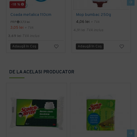
-18 %
Coada metalica 110cm
Mop bumbac 250g
4,06 lei
+ TVA
PRP
3,73 lei
3,05 lei
+ TVA
4,91 lei
TVA inclus
3,69 lei
TVA inclus
Adaugă în Coş
Adaugă în Coş
DE LA ACELASI PRODUCATOR