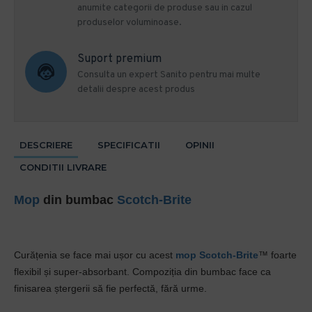
anumite categorii de produse sau in cazul
produselor voluminoase.
Suport premium
Consulta un expert Sanito pentru mai multe
detalii despre acest produs
DESCRIERE
SPECIFICATII
OPINII
CONDITII LIVRARE
Mop
din bumbac
Scotch-Brite
Curățenia se face mai ușor cu acest
mop
Scotch-Brite
™ foarte
flexibil și super-absorbant. Compoziția din bumbac face ca
finisarea ștergerii să fie perfectă, fără urme.