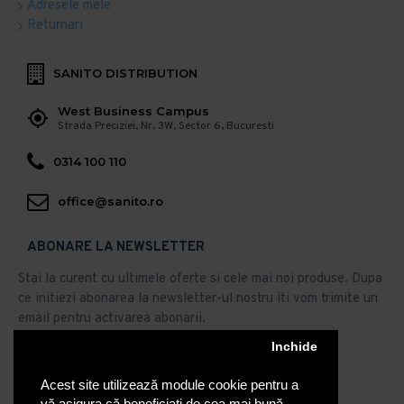
Adresele mele
Returnari
SANITO DISTRIBUTION
West Business Campus
Strada Preciziei, Nr, 3W, Sector 6, Bucuresti
0314 100 110
office@sanito.ro
ABONARE LA NEWSLETTER
Stai la curent cu ultimele oferte si cele mai noi produse. Dupa
ce initiezi abonarea la newsletter-ul nostru iti vom trimite un
email pentru activarea abonarii.
Abonare
Inchide
Acest site utilizează module cookie pentru a
Am citit şi sunt de acord cu
Politica de Confidentialitate
vă asigura că beneficiați de cea mai bună