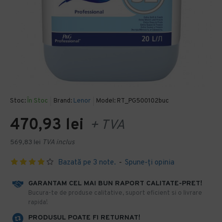
Stoc:
În Stoc
Brand:
Lenor
Model:
RT_PG500102buc
470,93 lei
+ TVA
569,83 lei
TVA inclus
Bazată pe 3 note.
-
Spune-ţi opinia
GARANTAM CEL MAI BUN RAPORT CALITATE-PRET!
​Bucura-te de produse calitative, suport eficient si o livrare
rapida!
PRODUSUL POATE FI RETURNAT!