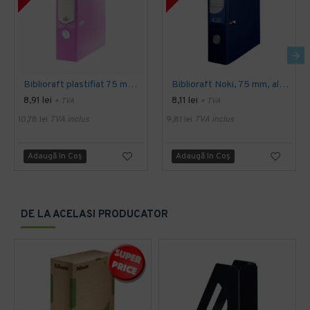
Biblioraft plastifiat 75 mm daco rz
Biblioraft Noki, 75 mm, albastru inchis
8,91 lei
8,11 lei
+ TVA
+ TVA
10,78 lei
TVA inclus
9,81 lei
TVA inclus
Adaugă în Coş
Adaugă în Coş
DE LA ACELASI PRODUCATOR