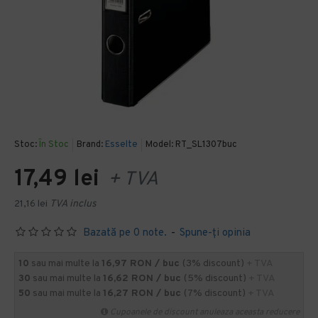
Stoc:
În Stoc
Brand:
Esselte
Model:
RT_SL1307buc
17,49 lei
+ TVA
21,16 lei
TVA inclus
Bazată pe 0 note.
-
Spune-ţi opinia
10
sau mai multe la
16,97 RON / buc
(3% discount)
+ TVA
30
sau mai multe la
16,62 RON / buc
(5% discount)
+ TVA
50
sau mai multe la
16,27 RON / buc
(7% discount)
+ TVA
Cupoanele de discount anuleaza aceasta reducere