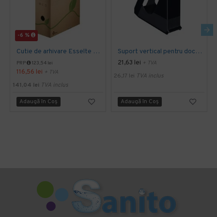
-6 %
Cutie de arhivare Esselte Eco 10 cm
Suport vertical pentru documente, Esselte, Europost VIVIDA, negru
21,63 lei
+ TVA
PRP
123,54 lei
116,56 lei
+ TVA
26,17 lei
TVA inclus
141,04 lei
TVA inclus
Adaugă în Coş
Adaugă în Coş