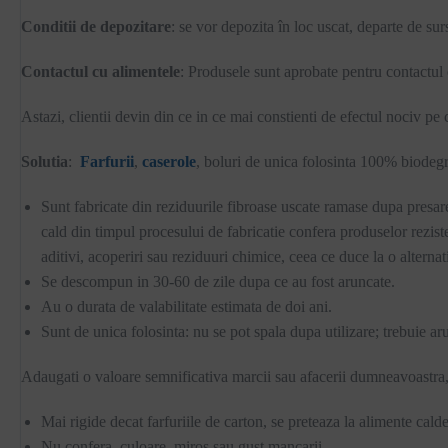
Conditii de depozitare
: se vor depozita în loc uscat, departe de sur
Contactul cu alimentele
: Produsele sunt aprobate pentru contactul 
Astazi, clientii devin din ce in ce mai constienti de efectul nociv pe c
Solutia
:
Farfurii
,
caserole
, boluri de unica folosinta 100% biodegra
Sunt fabricate din reziduurile fibroase uscate ramase dupa presarea
cald din timpul procesului de fabricatie confera produselor rezistent
aditivi, acoperiri sau reziduuri chimice, ceea ce duce la o alternat
Se descompun in 30-60 de zile dupa ce au fost aruncate.
Au o durata de valabilitate estimata de doi ani.
Sunt de unica folosinta: nu se pot spala dupa utilizare; trebuie ar
Adaugati o valoare semnificativa marcii sau afacerii dumneavoastra, pri
Mai rigide decat farfuriile de carton, se preteaza la alimente cal
Nu confera, culoare, miros sau gust mancarii.