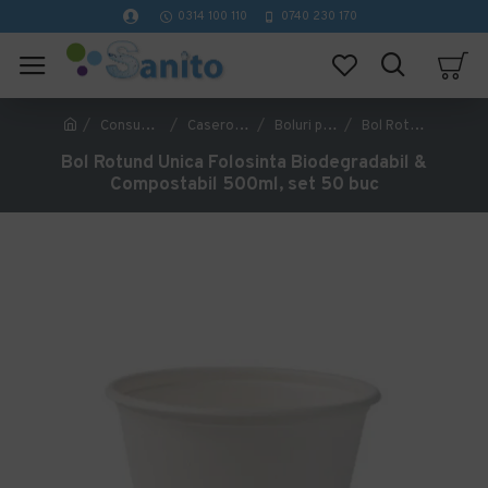
0314 100 110
0740 230 170
Consumabile Catering
Caserole si cutii catering
Boluri pentru supa/ciorba
Bol Rotund Unica Folosinta Biodegradabil & Compostabil 500ml, set 50 buc
Bol Rotund Unica Folosinta Biodegradabil &
Compostabil 500ml, set 50 buc