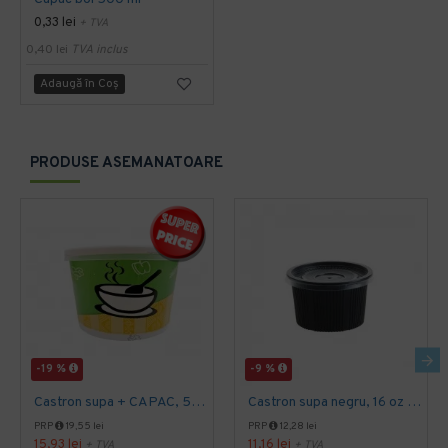
0,33 lei
+ TVA
0,40 lei
TVA inclus
Adaugă în Coş
PRODUSE ASEMANATOARE
-19 %
-9 %
Castron supa + CAPAC, 520 gr, 25 buc/set
Castron supa negru, 16 oz + Capac BOL transparent, 25 buc/set
PRP
19,55 lei
PRP
12,28 lei
15,93 lei
11,16 lei
+ TVA
+ TVA