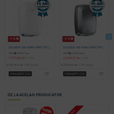
-9 %
-9 %
Uscator de maini MACHFLOW, gama Eco, actionare cu senzor, Mediclinics
Uscator de maini MACHFLOW, actionare cu senzor, gama ECO, Mediclinics
PRP
1.910,77 lei
PRP
2.457,74 lei
1.737,06 lei
2.234,31 lei
+ TVA
+ TVA
2.101,84 lei
TVA inclus
2.703,52 lei
TVA inclus
Adaugă în Coş
Adaugă în Coş
DE LA ACELASI PRODUCATOR