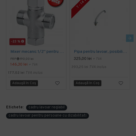
7 - 14 ZILE
-23 %
Mixer mecanic 1/2'' pentru amestec apa calda - rece, Idral
Pipa pentru lavoar, posibilitate de rotire, lungime pipa 150 mm, montaj pe lavoar, Idral
325,00 lei
+ TVA
PRP
190,00 lei
146,30 lei
+ TVA
393,25 lei
TVA inclus
177,02 lei
TVA inclus
Adaugă în Coş
Adaugă în Coş
Etichete:
cadru lavoar reglabil
cadru lavoar pentru persoane cu dizabilitati