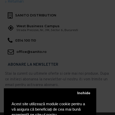
Returnari
SANITO DISTRIBUTION
West Business Campus
Strada Preciziei, Nr, 3W, Sector 6, Bucuresti
0314 100 110
office@sanito.ro
ABONARE LA NEWSLETTER
Stai la curent cu ultimele oferte si cele mai noi produse. Dupa
ce initiezi abonarea la newsletter-ul nostru iti vom trimite un
email pentru activarea abonarii.
Abonare
Inchide
Acest site utilizează module cookie pentru a
Am citit şi sunt de acord cu
Politica de Confidentialitate
vă asigura că beneficiați de cea mai bună
experiență pe site-ul nostru