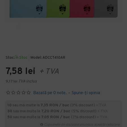
Stoc:
În Stoc
Model:
ADCCT410AR
7,58 lei
+ TVA
9,17 lei
TVA inclus
Bazată pe 0 note.
-
Spune-ţi opinia
10
sau mai multe la
7,35 RON / buc
(3% discount)
+ TVA
30
sau mai multe la
7,20 RON / buc
(5% discount)
+ TVA
50
sau mai multe la
7,05 RON / buc
(7% discount)
+ TVA
Cupoanele de discount anuleaza aceasta reducere