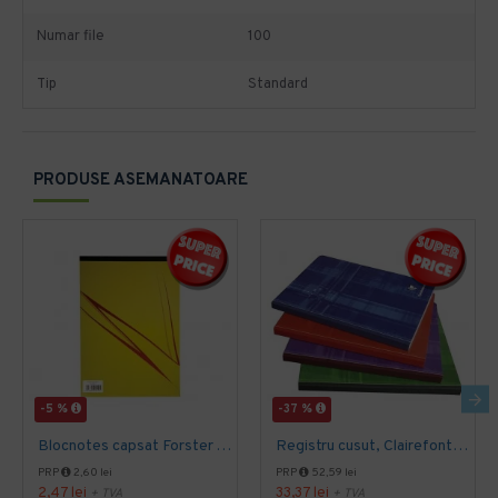
Numar file
100
Tip
Standard
PRODUSE ASEMANATOARE
-5 %
-37 %
Blocnotes capsat Forster A4
Registru cusut, Clairefontaine
PRP
2,60 lei
PRP
52,59 lei
2,47 lei
33,37 lei
+ TVA
+ TVA