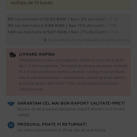
multiplu de 10 bucati
50
sau mai multe la
10,09 RON / buc
(3% discount)
+ TVA
90
sau mai multe la
9,88 RON / buc
(5% discount)
+ TVA
140
sau mai multe la
9,67 RON / buc
(7% discount)
+ TVA
Cupoanele de discount anuleaza aceasta reducere
LIVRARE RAPIDA
Termenul de livrare al produselor aflate in stoc este este
de 1- 3 zile lucratoare. Termenul de livrare se poate extinde
la 4-5 zile lucratoare pentru anumite categorii de produse
sau in cazul produselor voluminoase. Livram gratuit pentru
produse peste 490 RON + TVA, cu exceptia produselor
voluminoase.
GARANTAM CEL MAI BUN RAPORT CALITATE-PRET!
​Bucura-te de produse calitative, suport eficient si o livrare
rapida!
PRODUSUL POATE FI RETURNAT!
De catre consumatori in 30 de zile de la achizitie