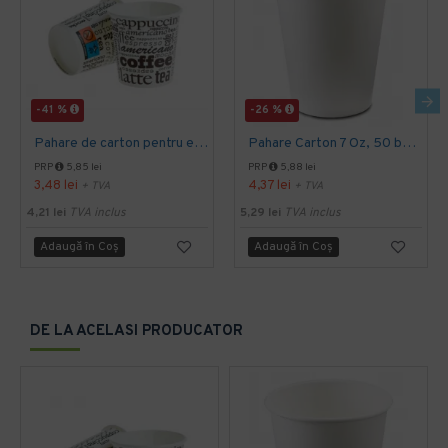
-41 %
-26 %
Pahare de carton pentru espresso, 4 Oz, 50 buc/set
Pahare Carton 7 Oz, 50 buc/set
PRP
5,85 lei
PRP
5,88 lei
3,48 lei
4,37 lei
+ TVA
+ TVA
4,21 lei
TVA inclus
5,29 lei
TVA inclus
Adaugă în Coş
Adaugă în Coş
DE LA ACELASI PRODUCATOR