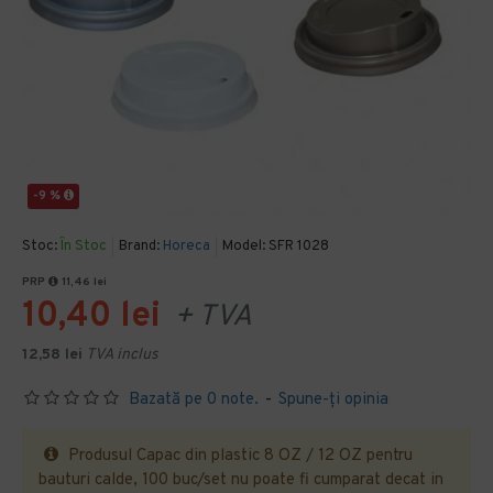
-9 %
Stoc:
În Stoc
Brand:
Horeca
Model:
SFR 1028
PRP
11,46 lei
10,40 lei
+ TVA
12,58 lei
TVA inclus
Bazată pe 0 note.
-
Spune-ţi opinia
Produsul Capac din plastic 8 OZ / 12 OZ pentru
bauturi calde, 100 buc/set nu poate fi cumparat decat in