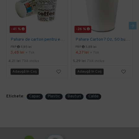
-41 %
-26 %
Pahare de carton pentru espresso, 4 Oz, 50 buc/set
Pahare Carton 7 Oz, 50 buc/set
PRP
5,85 lei
PRP
5,88 lei
3,48 lei
4,37 lei
+ TVA
+ TVA
4,21 lei
TVA inclus
5,29 lei
TVA inclus
Adaugă în Coş
Adaugă în Coş
Etichete:
Capac
Plastic
Bauturi
Calde