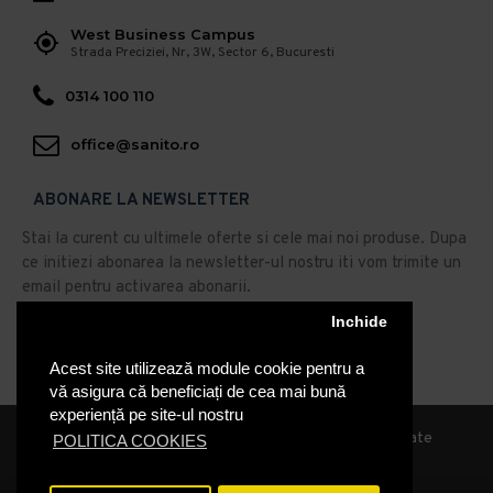
West Business Campus
Strada Preciziei, Nr, 3W, Sector 6, Bucuresti
0314 100 110
office@sanito.ro
ABONARE LA NEWSLETTER
Stai la curent cu ultimele oferte si cele mai noi produse. Dupa
ce initiezi abonarea la newsletter-ul nostru iti vom trimite un
email pentru activarea abonarii.
Abonare
Inchide
Acest site utilizează module cookie pentru a
Am citit şi sunt de acord cu
Politica de Confidentialitate
vă asigura că beneficiați de cea mai bună
experiență pe site-ul nostru
© 2019, Sanito Distribution, Toate drepturile rezervate
POLITICA COOKIES