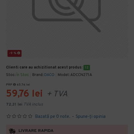
-9 %
Clienti care au achizitionat acest produs:
12
Stoc:
În Stoc
Brand:
DACO
Model:
ADCCN271A
PRP
65,76 lei
59,76 lei
+ TVA
72,31 lei
TVA inclus
Bazată pe 0 note.
-
Spune-ţi opinia
LIVRARE RAPIDA