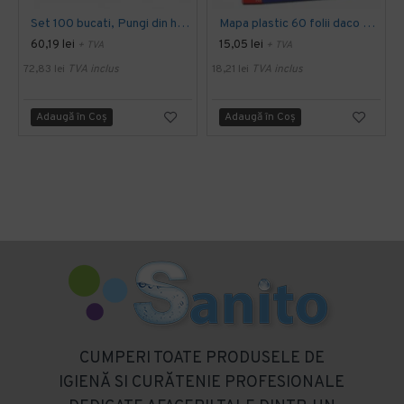
Set 100 bucati, Pungi din hartie de ziar, cu maner sfoara, 25x10x30 cm
Mapa plastic 60 folii daco mp460a
60,19 lei
15,05 lei
+ TVA
+ TVA
72,83 lei
TVA inclus
18,21 lei
TVA inclus
Adaugă în Coş
Adaugă în Coş
CUMPERI TOATE PRODUSELE DE
IGIENĂ SI CURĂTENIE PROFESIONALE