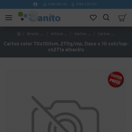
0314 100 110
0740 230 170
Birotica si papetarie
Articole din hartie
Carton si hartie colorata
Carton color 70x100cm, 270g/mp, Daco x 10 coli/top-cn271a albastru
Carton color 70x100cm, 270g/mp, Daco x 10 coli/top-
cn271a albastru