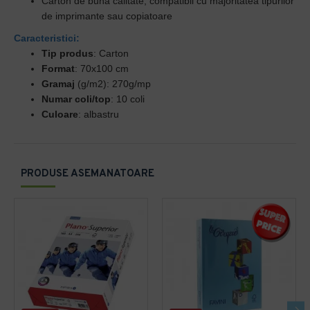
Carton de buna calitate, compatibil cu majoritatea tipurilor
de imprimante sau copiatoare
Caracteristici:
Tip produs
: Carton
Format
: 70x100 cm
Gramaj
(g/m2): 270g/mp
Numar coli/top
: 10 coli
Culoare
: albastru
PRODUSE ASEMANATOARE