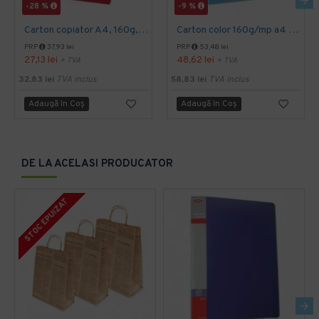
-28 %
-9 %
Carton copiator A4, 160g, alb, Plano Superior, 250coli/top
Carton color 160g/mp a4 albastru inchis Favini-204
PRP
37,93 lei
PRP
53,48 lei
27,13 lei
48,62 lei
+ TVA
+ TVA
32,83 lei
TVA inclus
58,83 lei
TVA inclus
Adaugă în Coş
Adaugă în Coş
DE LA ACELASI PRODUCATOR
STOC EPUIZAT