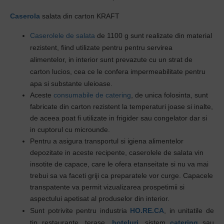
Caserola
salata din carton KRAFT
Caserolele de salata
de 1100 g
sunt realizate din material
rezistent, fiind utilizate pentru pentru servirea
alimentelor,
i
n interior sunt prevazute cu un strat de
carton lucios, cea ce le confera impermeabilitate pentru
apa si substante uleioase.
Aceste
consumabile de catering
, de unica folosinta, sunt
fabricate din carton rezistent la temperaturi joase si inalte,
de aceea poat fi utilizate in frigider sau congelator dar si
in cuptorul cu microunde.
Pentru a asigura transportul si igiena alimentelor
depozitate in aceste recipente, caserolele de salata vin
insotite de capace, care le ofera etanseitate si nu va mai
trebui sa va faceti griji ca preparatele vor curge. Capacele
transpatente va permit vizualizarea prospetimii si
aspectului apetisat al produselor din interior.
Sunt potrivite pentru industria
HO.RE.CA
,
in unitatile de
tip restaurante, terase,
hoteluri
, sistem
catering
sau