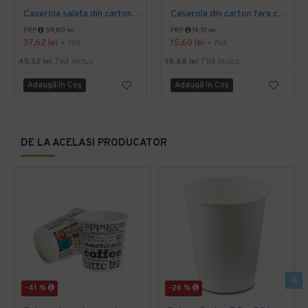
Caserola salata din carton KRAFT, capac transparent, 750 cc, 50 buc/set
Caserola din carton fara capac, pentru salata, 750 g, 50 buc/set, Carton
PRP
59,80 lei
PRP
19,51 lei
37,62 lei
15,60 lei
+ TVA
+ TVA
45,52 lei
TVA inclus
18,88 lei
TVA inclus
Adaugă în Coş
Adaugă în Coş
DE LA ACELASI PRODUCATOR
-41 %
-26 %