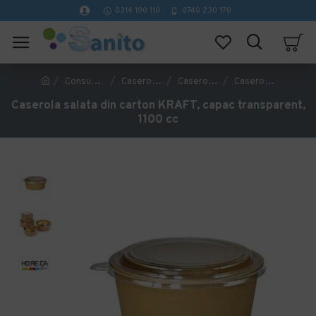
0314 100 110
0740 230 170
Consumabile Catering
Caserole si cutii catering
Caserole si cutii carton
Caserola salata din carton KRAFT, capac transparent, 1100 cc
Caserola salata din carton KRAFT, capac transparent,
1100 cc