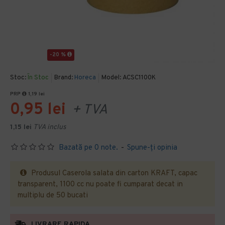
-20 %
Stoc:
În Stoc
Brand:
Horeca
Model:
ACSC1100K
PRP
1,19 lei
0,95 lei
+ TVA
1,15 lei
TVA inclus
Bazată pe 0 note.
-
Spune-ţi opinia
Produsul Caserola salata din carton KRAFT, capac
transparent, 1100 cc nu poate fi cumparat decat in
multiplu de 50 bucati
LIVRARE RAPIDA