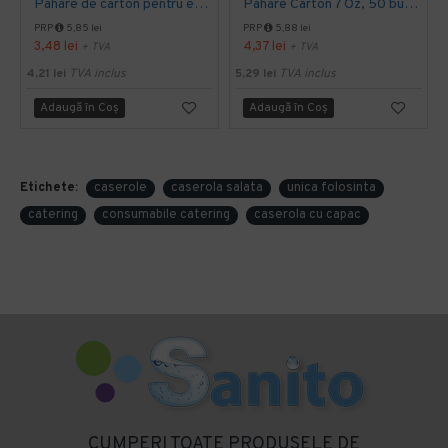
Pahare de carton pentru espresso, 4 Oz, 50 buc/set
Pahare Carton 7 Oz, 50 buc/set
PRP
5,85 lei
PRP
5,88 lei
3,48 lei
4,37 lei
+ TVA
+ TVA
4,21 lei
TVA inclus
5,29 lei
TVA inclus
Adaugă în Coş
Adaugă în Coş
Etichete:
caserole
caserola salata
unica folosinta
catering
consumabile catering
caserola cu capac
CUMPERI TOATE PRODUSELE DE