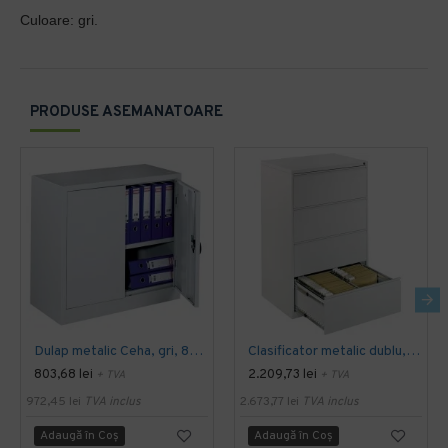
Culoare: gri.
PRODUSE ASEMANATOARE
Dulap metalic Ceha, gri, 80x38x75 cm, 2 usi batante si 1 polita
Clasificator metalic dublu, 84x62x133 cm, gri
803,68 lei
2.209,73 lei
+ TVA
+ TVA
972,45 lei
TVA inclus
2.673,77 lei
TVA inclus
Adaugă în Coş
Adaugă în Coş