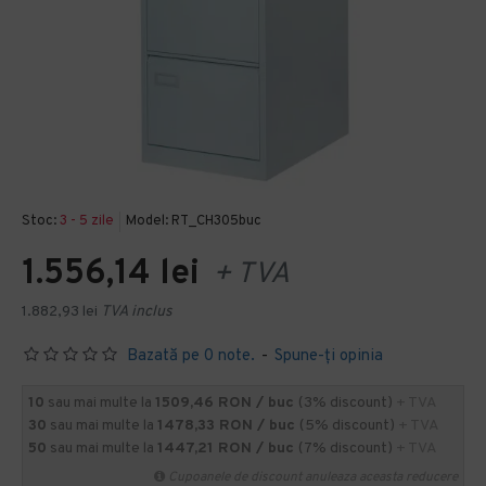
Stoc:
3 - 5 zile
Model:
RT_CH305buc
1.556,14 lei
+ TVA
1.882,93 lei
TVA inclus
Bazată pe 0 note.
-
Spune-ţi opinia
10
sau mai multe la
1509,46 RON / buc
(3% discount)
+ TVA
30
sau mai multe la
1478,33 RON / buc
(5% discount)
+ TVA
50
sau mai multe la
1447,21 RON / buc
(7% discount)
+ TVA
Cupoanele de discount anuleaza aceasta reducere