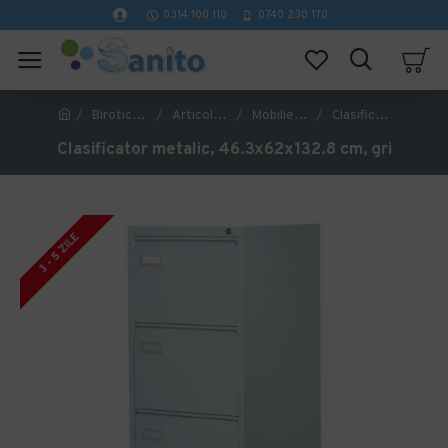
0314 100 110
0740 230 170
Birotica si papetarie
Articole pentru birou
Mobilier de birou
Clasificator metalic, 46.3x62x132.8 cm, gri
Clasificator metalic, 46.3x62x132.8 cm, gri
3 - 5 ZILE