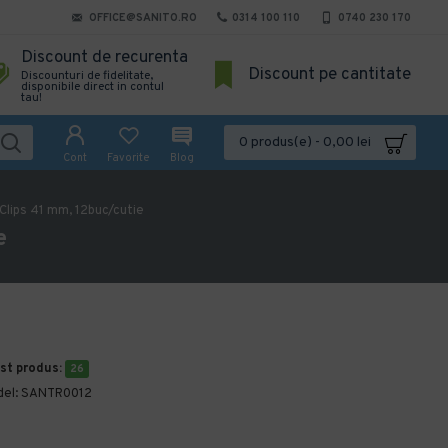
OFFICE@SANITO.RO
0314 100 110
0740 230 170
Discount de recurenta
Discount pe cantitate
Discounturi de fidelitate,
disponibile direct in contul
tau!
0 produs(e) - 0,00 lei
Cont
Favorite
Blog
 Clips 41 mm, 12buc/cutie
e
est produs:
26
el:
SANTR0012