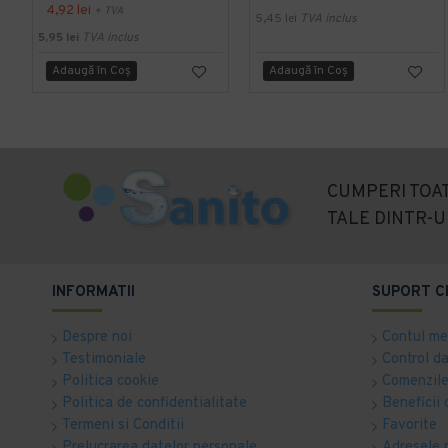
4,92 lei
+ TVA
5,45 lei
TVA inclus
5,95 lei
TVA inclus
Adaugă în Coş
Adaugă în Coş
CUMPERI TOAT
TALE DINTR-U
INFORMATII
SUPORT C
Despre noi
Contul m
Testimoniale
Control d
Politica cookie
Comenzile
Politica de confidentialitate
Beneficii 
Termeni si Conditii
Favorite
Prelucrarea datelor personale
Adresele 