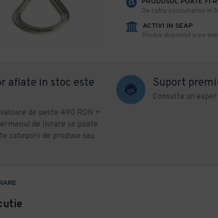
PRODUSUL POATE FI 
De catre consumatori in 30 
ACTIVI IN SEAP
Produs disponibil si pe www
r aflate in stoc este
Suport prem
Consulta un expert
u valoare de peste 490 RON +
ermenul de livrare se poate
te categorii de produse sau
VRARE
cutie