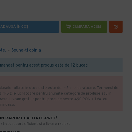
ADAUGĂ ÎN COŞ
CUMPARA ACUM
ote.
-
Spune-ţi opinia
mandat pentru acest produs este de 12 bucati
duselor aflate in stoc este este de 1- 3 zile lucratoare. Termenul de
la 4-5 zile lucratoare pentru anumite categorii de produse sau in
oase. Livram gratuit pentru produse peste 490 RON + TVA, cu
uminoase.
UN RAPORT CALITATE-PRET!
ative, suport eficient si o livrare rapida!