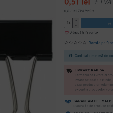
0,51 lei
+ TVA
0,62 lei
TVA inclus
Adaugă la favorite
Bazată pe 0 n
Cantitate minimă de co
LIVRARE RAPIDA
Termenul de livrare al pro
livrare se poate extinde 
cazul produselor volumin
exceptia produselor vol
GARANTAM CEL MAI B
​Bucura-te de produse calit