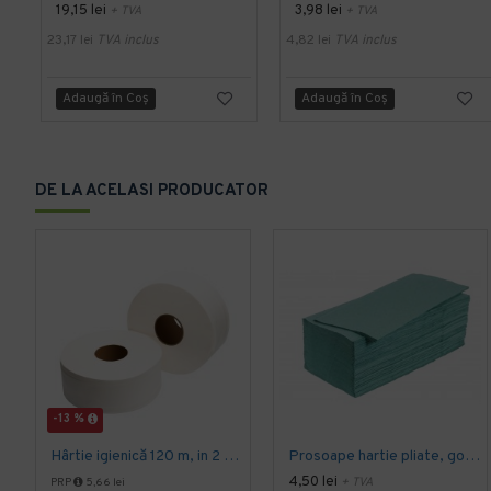
19,15 lei
3,98 lei
+ TVA
+ TVA
23,17 lei
TVA inclus
4,82 lei
TVA inclus
Adaugă în Coş
Adaugă în Coş
DE LA ACELASI PRODUCATOR
-13 %
Hârtie igienică 120 m, in 2 straturi, extra albă, Mini Jumbo, AQAS
Prosoape hartie pliate, gofrate, verzi, 25 x 23 cm, V fold, 1 strat, AQAS, 250 buc/pachet
4,50 lei
+ TVA
PRP
5,66 lei