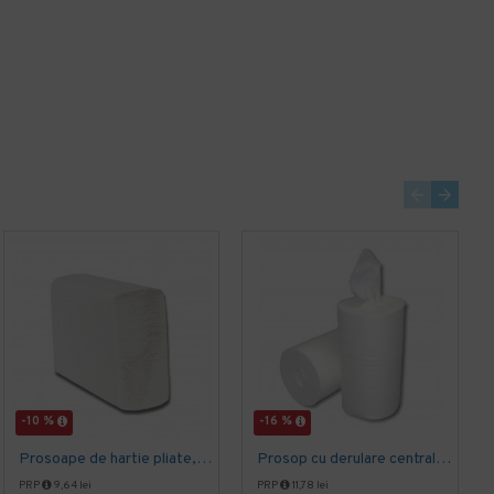
PRP
6,36 lei
PRP
0,22 lei
5,09 lei
0,17 lei
+ TVA
+ TVA
6,16 lei
TVA inclus
0,21 lei
TVA inclus
Adaugă în Coş
Adaugă în Coş
-10 %
-16 %
Prosoape de hartie pliate, Z fold, 2 straturi, 23 x 23 cm, AQAS, 200 buc/pachet
Prosop cu derulare centrala 2 pliuri 100 m, portionata, alb, celuloza 100%, AQAS
PRP
9,64 lei
PRP
11,78 lei