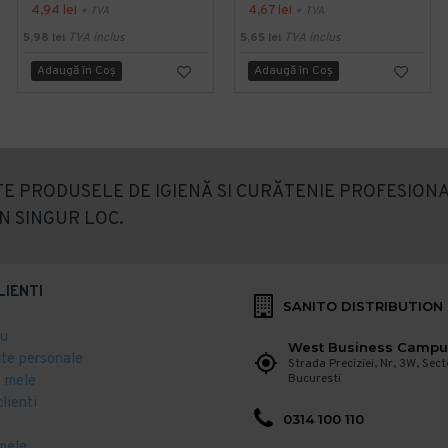
4,94 lei
4,67 lei
+ TVA
+ TVA
5,98 lei
TVA inclus
5,65 lei
TVA inclus
Adaugă în Coş
Adaugă în Coş
E PRODUSELE DE IGIENĂ SI CURĂTENIE PROFESIONA
N SINGUR LOC.
LIENTI
SANITO DISTRIBUTION
eu
West Business Campu
ate personale
Strada Preciziei, Nr, 3W, Sect
Bucuresti
 mele
clienti
0314 100 110
mele