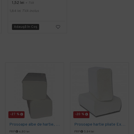
1,52 lei
3,82 lei
+ TVA
+ TVA
1,84 lei
TVA inclus
4,62 lei
TVA inclus
Adaugă în Coş
Adaugă în Coş
-27 %
-20 %
Prosoape albe de hartie, pliate V fold, 25 x 23 cm, in 2 straturi, 160 buc/pachet, 20 pac/bax, AQAS
Prosoape hartie pliate Expres Z fold, 160 buc / pachet, 2 straturi, 21 x 23 cm, 12 pac / bax, AQAS
PRP
6,80 lei
PRP
5,84 lei