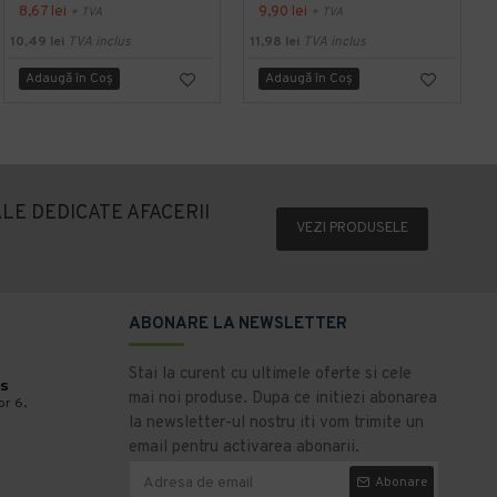
8,67 lei
9,90 lei
+ TVA
+ TVA
10,49 lei
TVA inclus
11,98 lei
TVA inclus
3
Adaugă în Coş
Adaugă în Coş
LE DEDICATE AFACERII
VEZI PRODUSELE
ABONARE LA NEWSLETTER
Stai la curent cu ultimele oferte si cele
s
mai noi produse. Dupa ce initiezi abonarea
or 6,
la newsletter-ul nostru iti vom trimite un
email pentru activarea abonarii.
Abonare