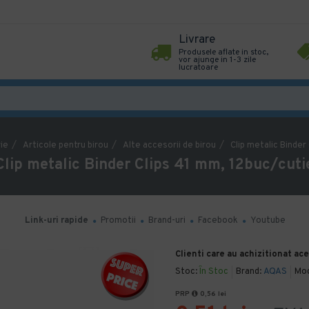
Livrare
Produsele aflate in stoc,
vor ajunge in 1-3 zile
lucratoare
ie
Articole pentru birou
Alte accesorii de birou
Clip metalic Binder
Clip metalic Binder Clips 41 mm, 12buc/cuti
Link-uri rapide
Promotii
Brand-uri
Facebook
Youtube
Clienti care au achizitionat ac
Stoc:
În Stoc
Brand:
AQAS
Mod
PRP
0,56 lei