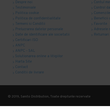
Despre noi
Contul m
Testimoniale
Control d
Politica cookie
Comenzile
Politica de confidentialitate
Beneficii 
Termeni si Conditii
Favorite
Prelucrarea datelor personale
Adresele 
Date de identificare ale societatii
Returnari
Certificari ISO
ANPC
ANPC - SAL
Solutionarea online a litigiilor
Harta Site
Contact
Conditii de livrare
© 2019, Sanito Distribution, Toate drepturile rezervate