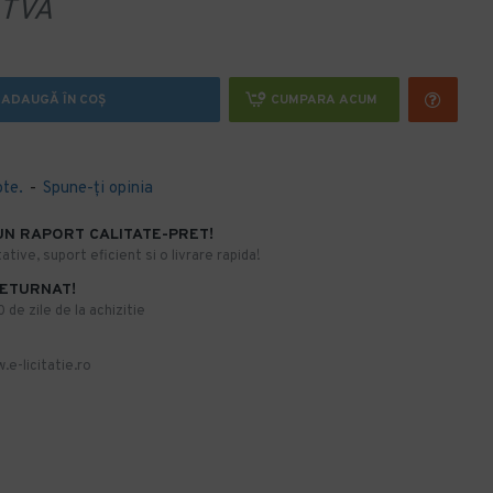
TVA
ADAUGĂ ÎN COŞ
CUMPARA ACUM
ote.
-
Spune-ţi opinia
UN RAPORT CALITATE-PRET!
ative, suport eficient si o livrare rapida!
RETURNAT!
de zile de la achizitie
.e-licitatie.ro