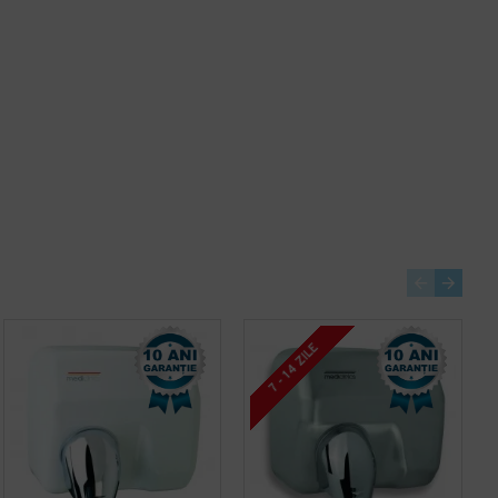
-17 %
Cos gunoi din inox 12L AQAS
Cos de gunoi din inox, 20 L, carcasa rezistenta, inoxidabila, AQAS
78,96 lei
+ TVA
PRP
77,20 lei
64,05 lei
+ TVA
95,54 lei
TVA inclus
77,50 lei
TVA inclus
Adaugă în Coş
Adaugă în Coş
7 - 14 ZILE