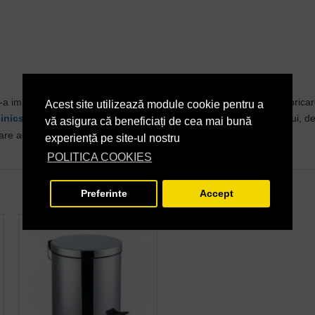
-a impus pe piață ca una dintre companiile lider în proiectarea, fabrica
Acest site utilizează module cookie pentru a
inics
se bazeaza in primul rand pe inovație ca motor al progresului, de
vă asigura că beneficiați de cea mai bună
re adăugată ridicată tuturor clienților sai.
experiență pe site-ul nostru
POLITICA COOKIES
Preferinte
Accept
STOC EPUIZAT