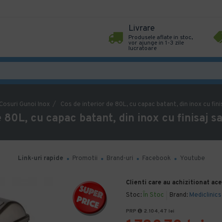
Livrare
Produsele aflate in stoc,
vor ajunge in 1-3 zile
lucratoare
Cosuri Gunoi Inox
Cos de interior de 80L, cu capac batant, din inox cu fini
e 80L, cu capac batant, din inox cu finisaj sa
Link-uri rapide
Promotii
Brand-uri
Facebook
Youtube
Clienti care au achizitionat ac
Stoc:
În Stoc
Brand:
Mediclinics
PRP
2.104,47 lei