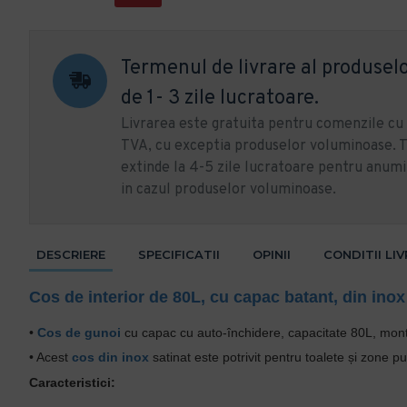
Termenul de livrare al produselo
de 1- 3 zile lucratoare.
Livrarea este gratuita pentru comenzile c
TVA, cu exceptia produselor voluminoase. T
extinde la 4-5 zile lucratoare pentru anumi
in cazul produselor voluminoase.
DESCRIERE
SPECIFICATII
OPINII
CONDITII LI
Cos de interior de 80L, cu capac batant, din inox 
•
Cos de gunoi
cu capac cu auto-închidere, capacitate 80L, mont
• Acest
cos din inox
satinat este potrivit pentru toalete și zone pu
Caracteristici: