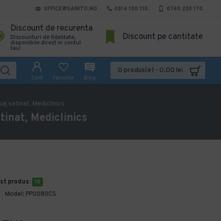
OFFICE@SANITO.RO
0314 100 110
0740 230 170
Discount de recurenta
Discount pe cantitate
Discounturi de fidelitate,
disponibile direct in contul
tau!
0 produs(e) - 0,00 lei
Cont
Favorite
Blog
saj satinat, Mediclinics
tinat, Mediclinics
est produs:
15
Model:
PP0080CS