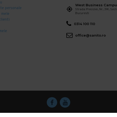
eu
West Business Campu
ate personale
Strada Preciziei, Nr, 3W, Sect
Bucuresti
 mele
clienti
0314 100 110
mele
office@sanito.ro