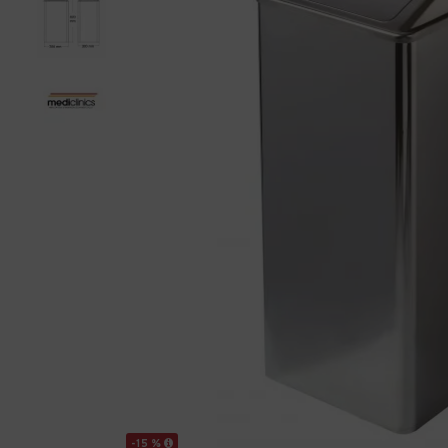
-15 %