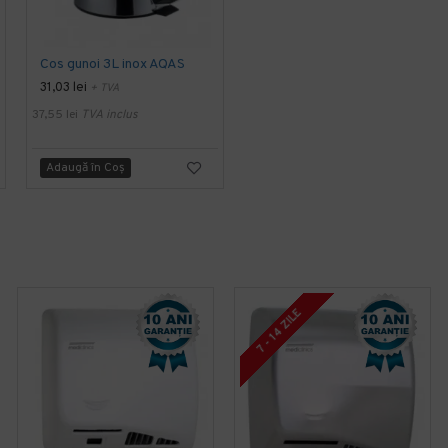
Cos gunoi 3L inox AQAS
Cos gunoi 5L inox rosu Limpio
31,03 lei
53,59 lei
+ TVA
+ TVA
37,55 lei
TVA inclus
64,84 lei
TVA inclus
Adaugă în Coş
Adaugă în Coş
7 - 14 ZILE