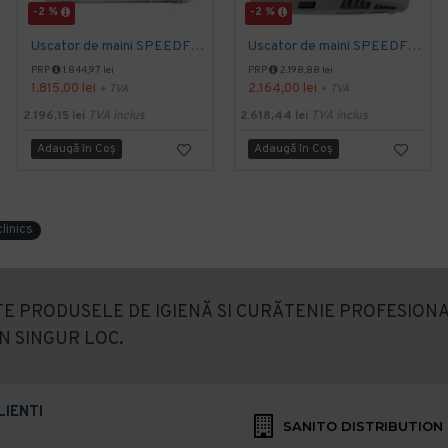
-2 %
-2 %
Uscator de maini SPEEDFLOW, gama ECO, actionare cu senzor, Mediclinics
Uscator de maini SPEEDFLOW, actionare cu senzor, Mediclinics
PRP
1.844,97 lei
PRP
2.198,88 lei
1.815,00 lei
2.164,00 lei
+ TVA
+ TVA
2.196,15 lei
TVA inclus
2.618,44 lei
TVA inclus
Adaugă în Coş
Adaugă în Coş
linics
E PRODUSELE DE IGIENĂ SI CURĂTENIE PROFESIONA
N SINGUR LOC.
LIENTI
SANITO DISTRIBUTION