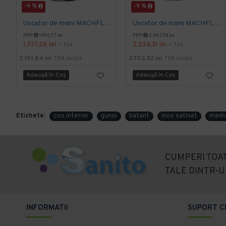
-9 %
-9 %
Uscator de maini MACHFLOW, gama Eco, actionare cu senzor, Mediclinics
Uscator de maini MACHFLOW, actionare cu senzor, gama ECO, Mediclinics
PRP
1.910,77 lei
PRP
2.457,74 lei
1.737,06 lei
2.234,31 lei
+ TVA
+ TVA
2.101,84 lei
TVA inclus
2.703,52 lei
TVA inclus
Adaugă în Coş
Adaugă în Coş
Etichete:
cos interior
gunoi
batant
inox satinat
medic
CUMPERI TOAT
TALE DINTR-U
INFORMATII
SUPORT C