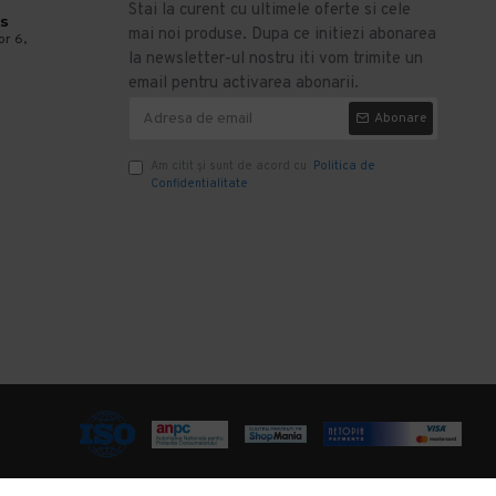
Stai la curent cu ultimele oferte si cele
s
mai noi produse. Dupa ce initiezi abonarea
or 6,
la newsletter-ul nostru iti vom trimite un
email pentru activarea abonarii.
Abonare
Am citit şi sunt de acord cu
Politica de
Confidentialitate