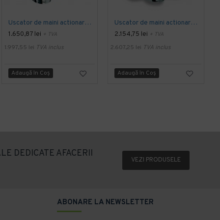
Uscator de maini actionare cu senzor, SANIFLOW Mediclinics, alb
Uscator de maini actionare cu senzor, SANIFLOW Mediclinics, din inox satinat
1.650,87 lei
2.154,75 lei
+ TVA
+ TVA
1.997,55 lei
TVA inclus
2.607,25 lei
TVA inclus
1
Adaugă în Coş
Adaugă în Coş
LE DEDICATE AFACERII
VEZI PRODUSELE
ABONARE LA NEWSLETTER