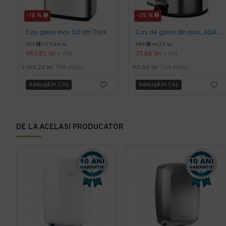
-18 %
-25 %
Cos gunoi inox 50 litri Tork
Cos de gunoi din inox, AQAS 5L
PRP
1.175,88 lei
PRP
44,25 lei
963,82 lei
33,06 lei
+ TVA
+ TVA
1.166,22 lei
TVA inclus
40,00 lei
TVA inclus
Adaugă în Coş
Adaugă în Coş
DE LA ACELASI PRODUCATOR