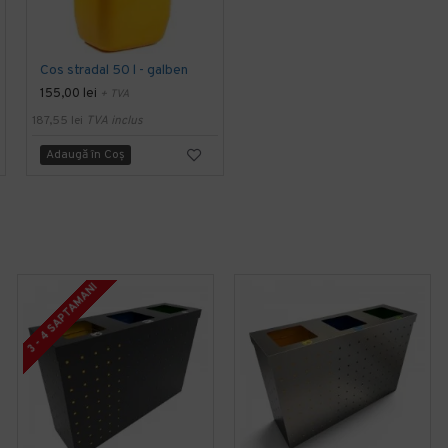
Cos stradal 50 l - galben
Cos stradal 50 l - portocaliu
155,00 lei
155,00 lei
+ TVA
+ TVA
187,55 lei
TVA inclus
187,55 lei
TVA inclus
Adaugă în Coş
Adaugă în Coş
3 - 4 SAPTAMANI