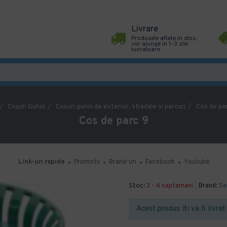
Livrare
Produsele aflate in stoc,
vor ajunge in 1-3 zile
lucratoare
Coşuri Gunoi
Cosuri gunoi de exterior, stradale si parcuri
Cos de pa
Cos de parc 9
Link-uri rapide
Promotii
Brand-uri
Facebook
Youtube
Stoc:
3 - 4 saptamani
Brand:
Sa
Acest produs iti va fi livra