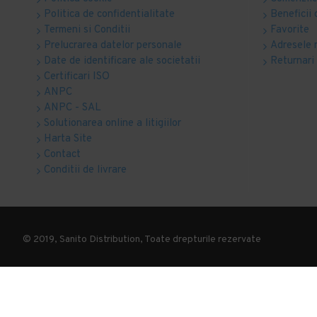
Politica de confidentialitate
Beneficii 
Termeni si Conditii
Favorite
Prelucrarea datelor personale
Adresele 
Date de identificare ale societatii
Returnari
Certificari ISO
ANPC
ANPC - SAL
Solutionarea online a litigiilor
Harta Site
Contact
Conditii de livrare
© 2019, Sanito Distribution, Toate drepturile rezervate