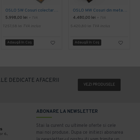
OSLO SW Cosuri colectare selectiva pentru exterior din otel + lemn
OSLO MW Cosuri din metal pentru reciclare exterioare cu mai multe compartimente, 3×50/60L: 88 x 32 x 80 cm
5.998,00 lei
4.480,00 lei
+ TVA
+ TVA
7.257,58 lei
TVA inclus
5.420,80 lei
TVA inclus
2
Adaugă în Coş
Adaugă în Coş
LE DEDICATE AFACERII
VEZI PRODUSELE
ABONARE LA NEWSLETTER
Stai la curent cu ultimele oferte si cele
s
mai noi produse. Dupa ce initiezi abonarea
or 6,
la newsletter-ul nostru iti vom trimite un