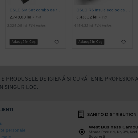
OSLO SM Set combo de reciclare din metal cu design modern
OSLO RS Insula ecologica pentru reciclare din otel inoxidabil
2.748,00 lei
3.433,32 lei
+ TVA
+ TVA
3.325,08 lei
TVA inclus
4.154,32 lei
TVA inclus
Adaugă în Coş
Adaugă în Coş
E PRODUSELE DE IGIENĂ SI CURĂTENIE PROFESIONA
N SINGUR LOC.
LIENTI
SANITO DISTRIBUTION
eu
West Business Campu
ate personale
Strada Preciziei, Nr, 3W, Sect
Bucuresti
 mele