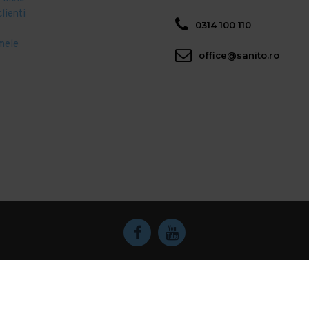
clienti
0314 100 110
mele
office@sanito.ro