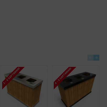
Cos dublu - verde MEVATEC, 2 x 30L
Cos dublu - mov 2x30L, MEVATEC
799,50 lei
799,50 lei
+ TVA
+ TVA
967,40 lei
TVA inclus
967,40 lei
TVA inclus
Adaugă în Coş
Adaugă în Coş
4 - 5 SAPTAMANI
3 - 4 SAPTAMANI