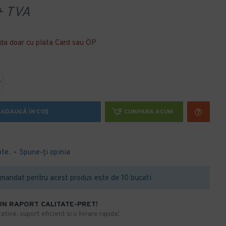
 TVA
da doar cu plata Card sau OP
ADAUGĂ ÎN COŞ
CUMPARA ACUM
ote.
-
Spune-ţi opinia
mandat pentru acest produs este de 10 bucati
UN RAPORT CALITATE-PRET!
ative, suport eficient si o livrare rapida!