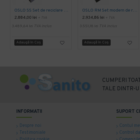
OSLO SS Set de reciclare din otel inoxidabil cu mai multe compartimente
OSLO RM Set modern de reciclare cu 3x60L compartimente, 84 x 28 x 73 cm
2.884,00 lei
2.934,86 lei
+ TVA
+ TVA
3.489,64 lei
TVA inclus
3.551,18 lei
TVA inclus
Adaugă în Coş
Adaugă în Coş
CUMPERI TOAT
TALE DINTR-U
INFORMATII
SUPORT C
Despre noi
Contul m
Testimoniale
Control d
Politica cookie
Comenzile