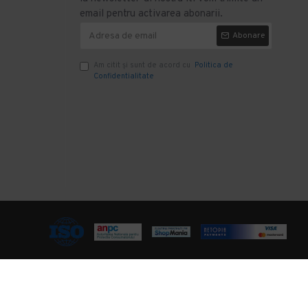
email pentru activarea abonarii.
Abonare
Am citit şi sunt de acord cu
Politica de
Confidentialitate