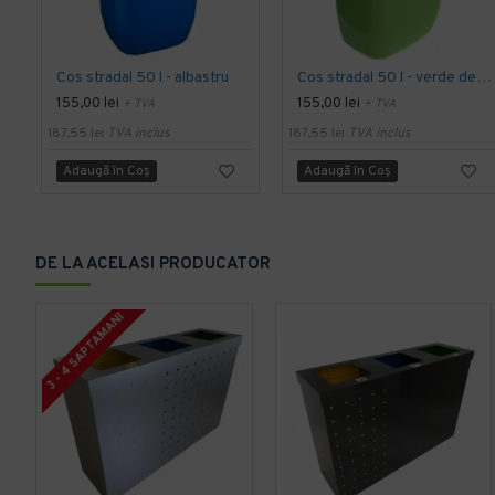
Cos stradal 50 l - albastru
Cos stradal 50 l - verde deschis
155,00 lei
155,00 lei
+ TVA
+ TVA
187,55 lei
TVA inclus
187,55 lei
TVA inclus
Adaugă în Coş
Adaugă în Coş
DE LA ACELASI PRODUCATOR
3 - 4 SAPTAMANI