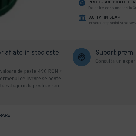
PRODUSUL POATE FI 
De catre consumatori in 30 
ACTIVI IN SEAP
Produs disponibil si pe www
r aflate in stoc este
Suport prem
Consulta un expert
u valoare de peste 490 RON +
ermenul de livrare se poate
te categorii de produse sau
VRARE