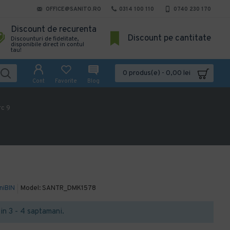
OFFICE@SANITO.RO
0314 100 110
0740 230 170
Discount de recurenta
Discount pe cantitate
Discounturi de fidelitate,
disponibile direct in contul
tau!
0 produs(e) - 0,00 lei
Cont
Favorite
Blog
rc 9
niBIN
Model:
SANTR_DMK1578
t in 3 - 4 saptamani.