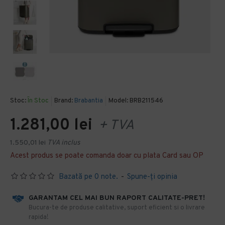
Stoc:
În Stoc
Brand:
Brabantia
Model:
BRB211546
1.281,00 lei
+ TVA
1.550,01 lei
TVA inclus
Acest produs se poate comanda doar cu plata Card sau OP
Bazată pe 0 note.
-
Spune-ţi opinia
GARANTAM CEL MAI BUN RAPORT CALITATE-PRET!
​Bucura-te de produse calitative, suport eficient si o livrare
rapida!