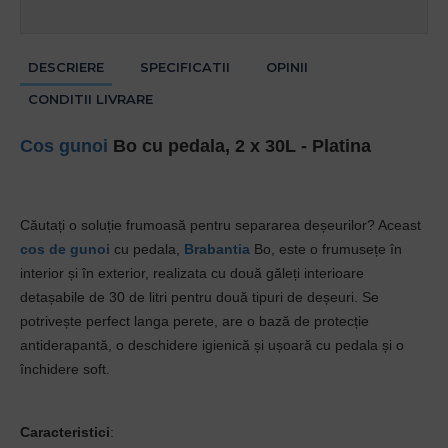
DESCRIERE
SPECIFICATII
OPINII
CONDITII LIVRARE
Cos gunoi
Bo cu pedala, 2 x 30L - Platina
Căutați o soluție frumoasă pentru separarea deșeurilor? Aceast
cos de gunoi
cu pedala,
Brabantia
Bo, este o frumusețe în
interior și în exterior, realizata cu două găleți interioare
detașabile de 30 de litri pentru două tipuri de deșeuri. Se
potrivește perfect langa perete, are o bază de protecție
antiderapantă, o deschidere igienică și ușoară cu pedala și o
închidere soft.
Caracteristici
: