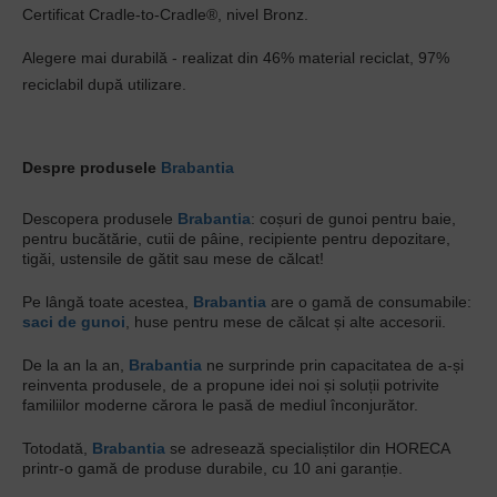
Certificat Cradle-to-Cradle®, nivel Bronz.
Alegere mai durabilă - realizat din 46% material reciclat, 97%
reciclabil după utilizare.
Despre produsele
Brabantia
Descopera produsele
Brabantia
: coșuri de gunoi pentru baie,
pentru bucătărie, cutii de pâine, recipiente pentru depozitare,
tigăi, ustensile de gătit sau mese de călcat!
Pe lângă toate acestea,
Brabantia
are o gamă de consumabile:
saci de gunoi
, huse pentru mese de călcat și alte accesorii.
De la an la an,
Brabantia
ne surprinde prin capacitatea de a-și
reinventa produsele, de a propune idei noi și soluții potrivite
familiilor moderne cărora le pasă de mediul înconjurător.
Totodată,
Brabantia
se adresează specialiștilor din HORECA
printr-o gamă de produse durabile, cu 10 ani garanție.