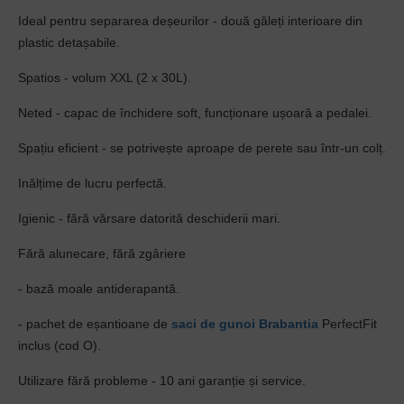
Ideal pentru separarea deșeurilor - două găleți interioare din
plastic detașabile.
Spatios - volum XXL (2 x 30L).
Neted - capac de închidere soft, funcționare ușoară a pedalei.
Spațiu eficient - se potrivește aproape de perete sau într-un colț.
Inălțime de lucru perfectă.
Igienic - fără vărsare datorită deschiderii mari.
Fără alunecare, fără zgâriere
- bază moale antiderapantă.
- pachet de eșantioane de
saci de gunoi
Brabantia
PerfectFit
inclus (cod O).
Utilizare fără probleme - 10 ani garanție și service.