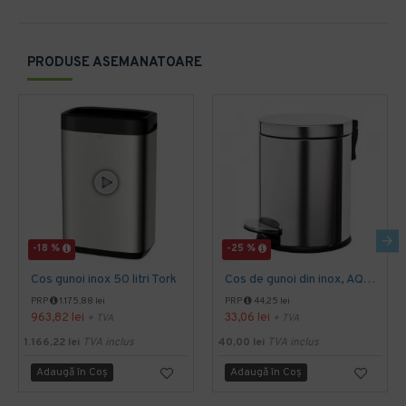
PRODUSE ASEMANATOARE
-18 %
-25 %
Cos gunoi inox 50 litri Tork
Cos de gunoi din inox, AQAS 5L
PRP
1.175,88 lei
PRP
44,25 lei
963,82 lei
33,06 lei
+ TVA
+ TVA
1.166,22 lei
TVA inclus
40,00 lei
TVA inclus
Adaugă în Coş
Adaugă în Coş