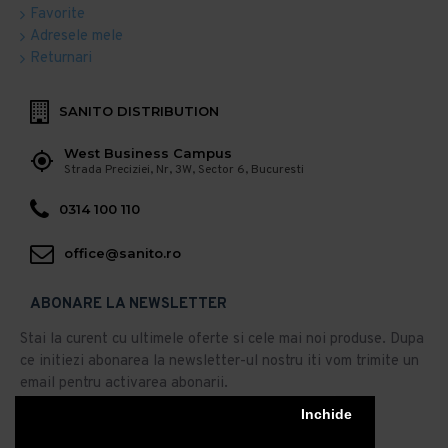
Favorite
Adresele mele
Returnari
SANITO DISTRIBUTION
West Business Campus
Strada Preciziei, Nr, 3W, Sector 6, Bucuresti
0314 100 110
office@sanito.ro
ABONARE LA NEWSLETTER
Stai la curent cu ultimele oferte si cele mai noi produse. Dupa
ce initiezi abonarea la newsletter-ul nostru iti vom trimite un
email pentru activarea abonarii.
Abonare
Inchide