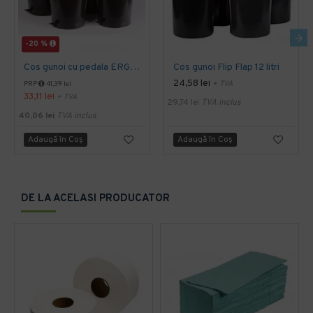
-20 %
Cos gunoi cu pedala ERGO - 10 litri
Cos gunoi Flip Flap 12 litri
24,58 lei
+ TVA
PRP
41,39 lei
33,11 lei
+ TVA
29,74 lei
TVA inclus
40,06 lei
TVA inclus
Adaugă în Coş
Adaugă în Coş
DE LA ACELASI PRODUCATOR