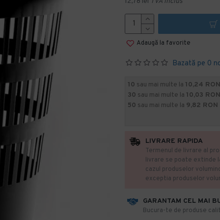
12,78 lei
TVA inclus
Adaugă la favorite
Bazată pe 0 n
10
sau mai multe la
10,24 RON
30
sau mai multe la
10,03 RON
50
sau mai multe la
9,82 RON
LIVRARE RAPIDA
Termenul de livrare al pro
livrare se poate extinde 
cazul produselor volumin
exceptia produselor vol
GARANTAM CEL MAI B
​Bucura-te de produse calit