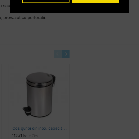
ou sau de acasa.
, prevazut cu perforatii.
Cos gunoi din inox, capacitate 30 l
Cos gunoi din inox, capacitate 40L
113,71 lei
150,81 lei
+ TVA
+ TVA