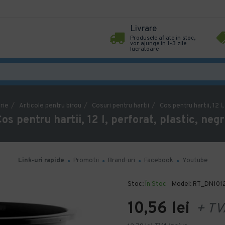
Livrare
Produsele aflate in stoc,
vor ajunge in 1-3 zile
lucratoare
rie
Articole pentru birou
Cosuri pentru hartii
Cos pentru hartii, 12 l
os pentru hartii, 12 l, perforat, plastic, neg
Link-uri rapide
Promotii
Brand-uri
Facebook
Youtube
Stoc:
În Stoc
Model:
RT_DN101
10,56 lei
+ TV