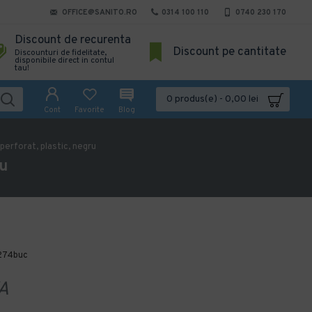
OFFICE@SANITO.RO
0314 100 110
0740 230 170
Discount de recurenta
Discount pe cantitate
Discounturi de fidelitate,
disponibile direct in contul
tau!
0 produs(e) - 0,00 lei
Cont
Favorite
Blog
, perforat, plastic, negru
ru
274buc
A