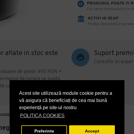
PRODUSUL POATE FI 
De catre consumatori in 30 
ACTIVI IN SEAP
Produs disponibil si pe www
r aflate in stoc este
Suport prem
Consulta un expert
u valoare de peste 490 RON +
ermenul de livrare se poate
te categorii de produse sau
Acest site utilizează module cookie pentru a
vă asigura că beneficiați de cea mai bună
experiență pe site-ul nostru
VRARE
POLITICA COOKIES
 negru
Preferinte
Accept