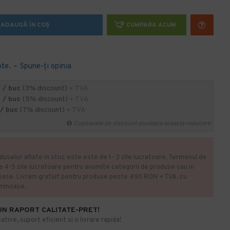
ADAUGĂ ÎN COŞ
CUMPARA ACUM
ote.
-
Spune-ţi opinia
 / buc
(3% discount)
+ TVA
 / buc
(5% discount)
+ TVA
 / buc
(7% discount)
+ TVA
Cupoanele de discount anuleaza aceasta reducere
duselor aflate in stoc este este de 1- 3 zile lucratoare. Termenul de
la 4-5 zile lucratoare pentru anumite categorii de produse sau in
oase. Livram gratuit pentru produse peste 490 RON + TVA, cu
uminoase.
UN RAPORT CALITATE-PRET!
ative, suport eficient si o livrare rapida!