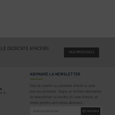
194,62 lei
407,19 lei
+ TVA
+ TVA
235,49 lei
TVA inclus
492,70 lei
TVA inclus
Adaugă în Coş
Adaugă în Coş
LE DEDICATE AFACERII
VEZI PRODUSELE
ABONARE LA NEWSLETTER
Stai la curent cu ultimele oferte si cele
s
mai noi produse. Dupa ce initiezi abonarea
or 6,
la newsletter-ul nostru iti vom trimite un
email pentru activarea abonarii.
Abonare