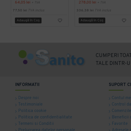
64,05 lei
278,00 lei
+ TVA
+ TVA
77,50 lei
TVA inclus
336,38 lei
TVA inclus
Adaugă în Coş
Adaugă în Coş
CUMPERI TOAT
TALE DINTR-U
INFORMATII
SUPORT C
Despre noi
Contul m
Testimoniale
Control d
Politica cookie
Comenzile
Politica de confidentialitate
Beneficii 
Termeni si Conditii
Favorite
Prelucrarea datelor personale
Adresele 