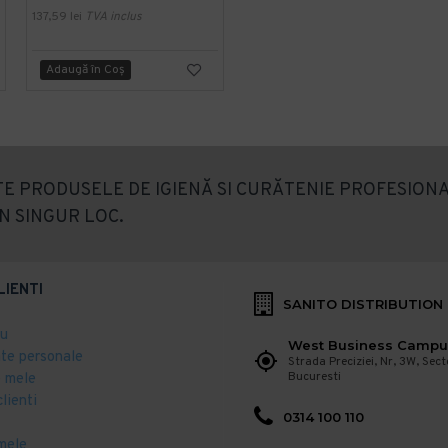
137,59 lei
TVA inclus
182,48 lei
TVA inclus
Adaugă în Coş
Adaugă în Coş
E PRODUSELE DE IGIENĂ SI CURĂTENIE PROFESIONA
N SINGUR LOC.
LIENTI
SANITO DISTRIBUTION
eu
West Business Campu
ate personale
Strada Preciziei, Nr, 3W, Sect
Bucuresti
 mele
clienti
0314 100 110
mele