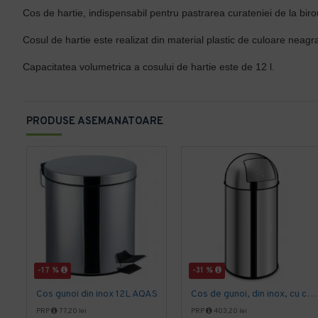
Cos de hartie, indispensabil pentru pastrarea curateniei de la bir
Cosul de hartie este realizat din material plastic de culoare neagra
Capacitatea volumetrica a cosului de hartie este de 12 l.
PRODUSE ASEMANATOARE
-17 %
-31 %
Cos gunoi din inox 12L AQAS
Cos de gunoi, din inox, cu capac batant, Limpio, 50L
PRP
77,20 lei
PRP
403,20 lei