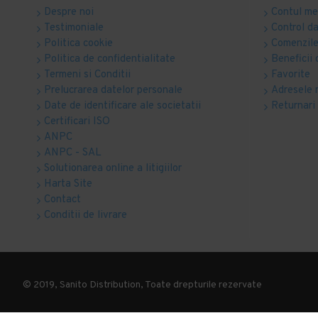
Despre noi
Contul m
Testimoniale
Control d
Politica cookie
Comenzile
Politica de confidentialitate
Beneficii 
Termeni si Conditii
Favorite
Prelucrarea datelor personale
Adresele 
Date de identificare ale societatii
Returnari
Certificari ISO
ANPC
ANPC - SAL
Solutionarea online a litigiilor
Harta Site
Contact
Conditii de livrare
© 2019, Sanito Distribution, Toate drepturile rezervate