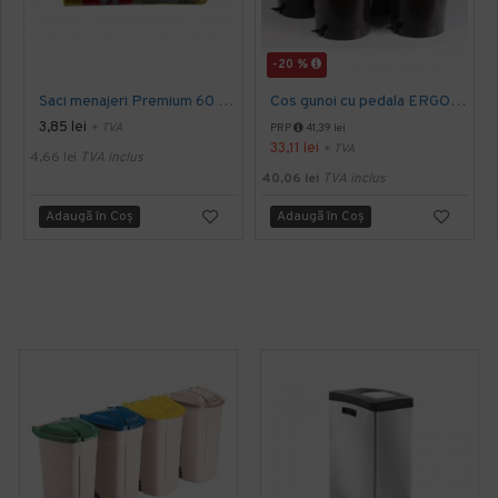
-20 %
Saci menajeri Premium 60 L, 20 buc /rola, galbeni, parfumati, Safir
Cos gunoi cu pedala ERGO - 10 litri
3,85 lei
+ TVA
PRP
41,39 lei
33,11 lei
+ TVA
4,66 lei
TVA inclus
40,06 lei
TVA inclus
Adaugă în Coş
Adaugă în Coş