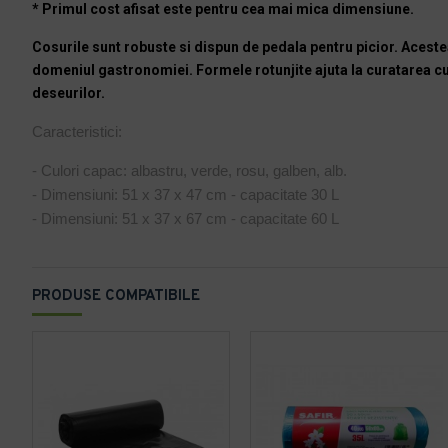
* Primul cost afisat este pentru cea mai mica dimensiune.
Cosurile sunt robuste si dispun de pedala pentru picior. Aceste
domeniul gastronomiei. Formele rotunjite ajuta la curatarea cu 
deseurilor.
Caracteristici:
- Culori capac: albastru, verde, rosu, galben, alb.
- Dimensiuni: 51 x 37 x 47 cm - capacitate 30 L
- Dimensiuni: 51 x 37 x 67 cm - capacitate 60 L
PRODUSE COMPATIBILE