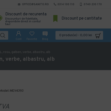
OFFICE@SANITO.RO
0314 100 110
0740 230 170
Discount de recurenta
Discount pe cantitate
Discounturi de fidelitate,
disponibile direct in contul
tau!
0 produs(e) - 0,00 lei
Cont
Favorite
Blog
, rosu, galben, verbe, albastru, alb
, verbe, albastru, alb
Model:
MEV4393
TVA