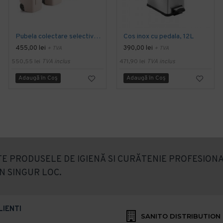
Pubela colectare selectiva deseuri, 100 L
Cos inox cu pedala, 12L
455,00 lei
390,00 lei
+ TVA
+ TVA
550,55 lei
TVA inclus
471,90 lei
TVA inclus
Adaugă în Coş
Adaugă în Coş
E PRODUSELE DE IGIENĂ SI CURĂTENIE PROFESIONA
N SINGUR LOC.
LIENTI
SANITO DISTRIBUTION