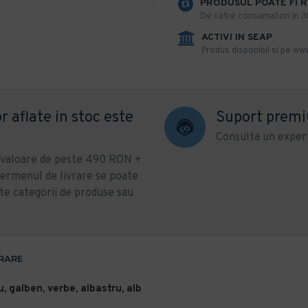
PRODUSUL POATE FI 
De catre consumatori in 30 
ACTIVI IN SEAP
Produs disponibil si pe www
r aflate in stoc este
Suport prem
Consulta un expert
u valoare de peste 490 RON +
ermenul de livrare se poate
te categorii de produse sau
VRARE
, galben, verbe, albastru, alb