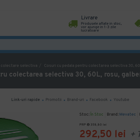
Livrare
Produsele aflate in stoc,
vor ajunge in 1-3 zile
lucratoare
 colectare selectiva
Cosuri cu pedala pentru colectarea selectiva 30, 60L
ru colectarea selectiva 30, 60L, rosu, galben
Link-uri rapide
Promotii
Brand-uri
Facebook
Youtube
Stoc:
În Stoc
Brand:
Mevatec
PRP
358,80 lei
292,50 lei
+ 