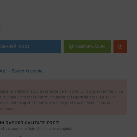
ADAUGĂ ÎN COŞ
CUMPARA ACUM
ote.
-
Spune-ţi opinia
duselor aflate in stoc este este de 1- 3 zile lucratoare. Termenul de
la 4-5 zile lucratoare pentru anumite categorii de produse sau in
oase. Livram gratuit pentru produse peste 490 RON + TVA, cu
uminoase.
UN RAPORT CALITATE-PRET!
ative, suport eficient si o livrare rapida!