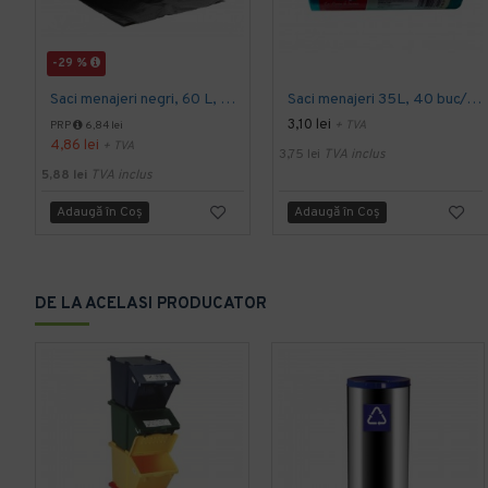
-29 %
Saci menajeri negri, 60 L, 50 buc/rola
Saci menajeri 35L, 40 buc/rola, verzi, parfumati, Safir
3,10 lei
+ TVA
PRP
6,84 lei
4,86 lei
+ TVA
3,75 lei
TVA inclus
5,88 lei
TVA inclus
Adaugă în Coş
Adaugă în Coş
DE LA ACELASI PRODUCATOR