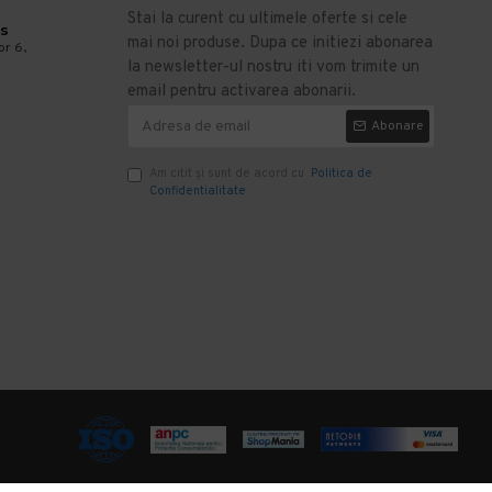
Stai la curent cu ultimele oferte si cele
s
mai noi produse. Dupa ce initiezi abonarea
or 6,
la newsletter-ul nostru iti vom trimite un
email pentru activarea abonarii.
Abonare
Am citit şi sunt de acord cu
Politica de
Confidentialitate