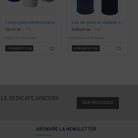
Cosuri gunoi pentru interior, metalice
Cos de gunoi cu clapeta, capacitate 55L
191,10 lei
548,60 lei
+ TVA
+ TVA
231,23 lei
TVA inclus
663,81 lei
TVA inclus
7
Adaugă în Coş
Adaugă în Coş
LE DEDICATE AFACERII
VEZI PRODUSELE
ABONARE LA NEWSLETTER