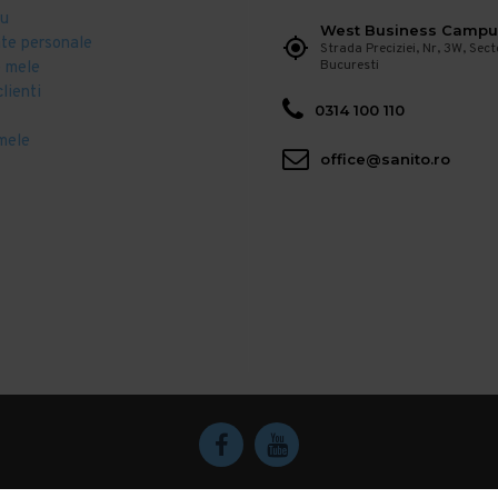
eu
West Business Campu
ate personale
Strada Preciziei, Nr, 3W, Sect
Bucuresti
 mele
clienti
0314 100 110
mele
office@sanito.ro