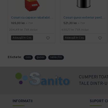
Cosuri cu capace rabatabile 45L, colectare selectiva - pret per cos
Cosuri gunoi exterior pentru reciclare, 45 L
169,00 lei
521,30 lei
+ TVA
+ TVA
204,49 lei
TVA inclus
630,77 lei
TVA inclus
Adaugă în Coş
Adaugă în Coş
Etichete:
cos
gunoi
selectiv
CUMPERI TOAT
TALE DINTR-U
INFORMATII
SUPORT C