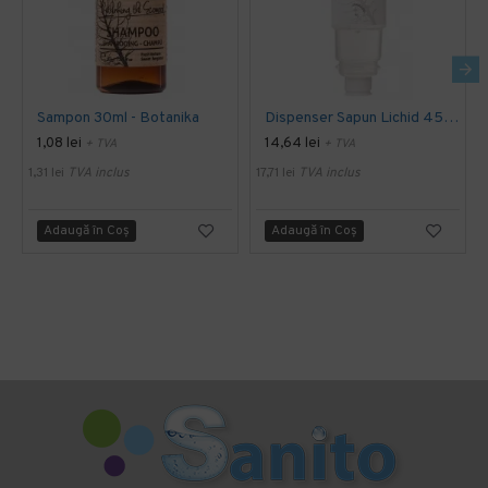
Sampon 30ml - Botanika
Dispenser Sapun Lichid 450 Ml - Botanika
1,08 lei
14,64 lei
+ TVA
+ TVA
1,31 lei
TVA inclus
17,71 lei
TVA inclus
Adaugă în Coş
Adaugă în Coş