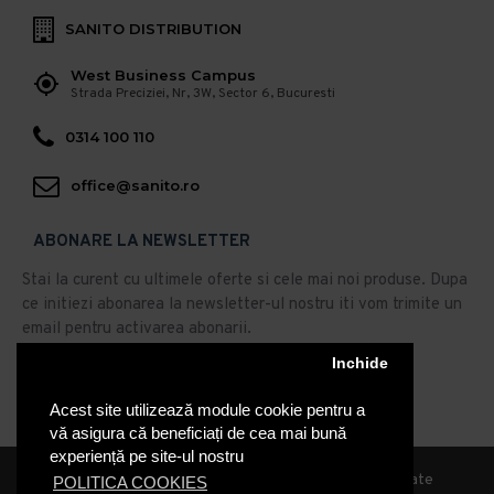
SANITO DISTRIBUTION
West Business Campus
Strada Preciziei, Nr, 3W, Sector 6, Bucuresti
0314 100 110
office@sanito.ro
ABONARE LA NEWSLETTER
Stai la curent cu ultimele oferte si cele mai noi produse. Dupa
ce initiezi abonarea la newsletter-ul nostru iti vom trimite un
email pentru activarea abonarii.
Abonare
Inchide
Acest site utilizează module cookie pentru a
Am citit şi sunt de acord cu
Politica de Confidentialitate
vă asigura că beneficiați de cea mai bună
experiență pe site-ul nostru
© 2019, Sanito Distribution, Toate drepturile rezervate
POLITICA COOKIES