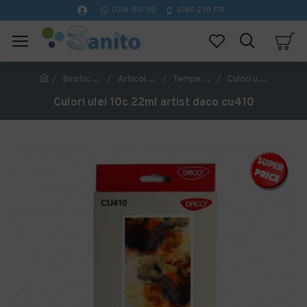
0314 100 110
0740 230 170
Birotica si papetarie
Articole si rechizite scolare
Tempera, acuarele, guasa si acril
Culori ulei 10c 22ml artist daco cu410
Culori ulei 10c 22ml artist daco cu410