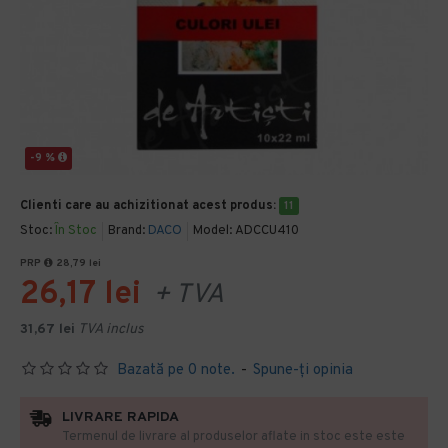
-9 %
Clienti care au achizitionat acest produs:
11
Stoc:
În Stoc
Brand:
DACO
Model:
ADCCU410
PRP
28,79 lei
26,17 lei
+ TVA
31,67 lei
TVA inclus
Bazată pe 0 note.
-
Spune-ţi opinia
LIVRARE RAPIDA
Termenul de livrare al produselor aflate in stoc este este