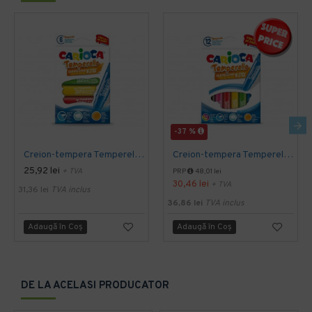
-37 %
Creion-tempera Temperello 6/set
Creion-tempera Temperello 12/set
25,92 lei
+ TVA
PRP
48,01 lei
30,46 lei
+ TVA
31,36 lei
TVA inclus
36,86 lei
TVA inclus
Adaugă în Coş
Adaugă în Coş
DE LA ACELASI PRODUCATOR