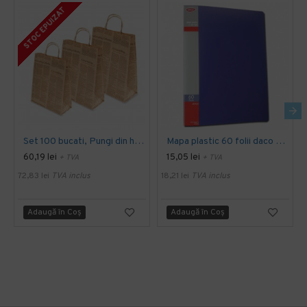
STOC EPUIZAT
Set 100 bucati, Pungi din hartie de ziar, cu maner sfoara, 25x10x30 cm
Mapa plastic 60 folii daco mp460a
60,19 lei
15,05 lei
+ TVA
+ TVA
72,83 lei
TVA inclus
18,21 lei
TVA inclus
Adaugă în Coş
Adaugă în Coş