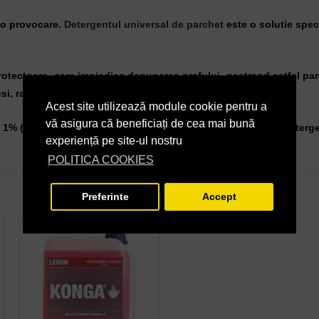
i o provocare.
Detergentul universal de parchet
este o solutie spec
otectoare, care impiedica depunerea prafului, pastrand astfel par
si, rame).
Acest site utilizează module cookie pentru a
vă asigura că beneficiați de cea mai bună
1% (doua capacele a cate 25 ml in 5 litri apa), dupa care se sterge
experiență pe site-ul nostru
POLITICA COOKIES
Preferinte
Accept