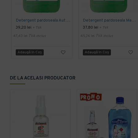
Detergent pardoseala Automat premium AQAS
Detergent pardoseala Manual premium 5L Canistra AQAS
39,20 lei
37,80 lei
+ TVA
+ TVA
47,43 lei
TVA inclus
45,74 lei
TVA inclus
Adaugă în Coş
Adaugă în Coş
DE LA ACELASI PRODUCATOR