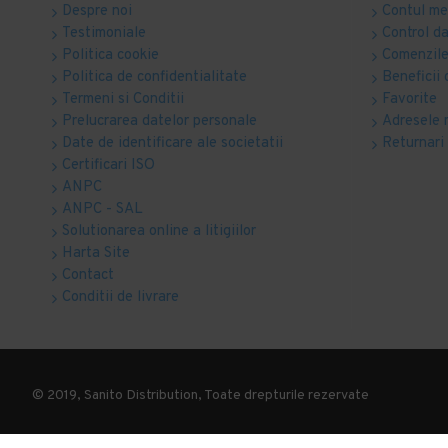
Despre noi
Contul m
Testimoniale
Control d
Politica cookie
Comenzile
Politica de confidentialitate
Beneficii 
Termeni si Conditii
Favorite
Prelucrarea datelor personale
Adresele 
Date de identificare ale societatii
Returnari
Certificari ISO
ANPC
ANPC - SAL
Solutionarea online a litigiilor
Harta Site
Contact
Conditii de livrare
© 2019, Sanito Distribution, Toate drepturile rezervate