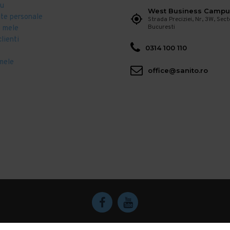
eu
West Business Campu
ate personale
Strada Preciziei, Nr, 3W, Sect
Bucuresti
 mele
clienti
0314 100 110
mele
office@sanito.ro