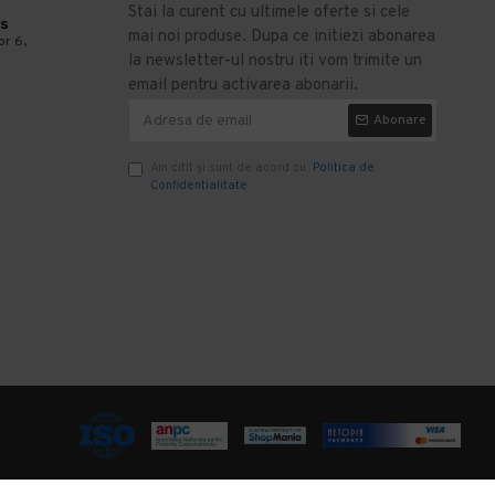
Stai la curent cu ultimele oferte si cele
s
mai noi produse. Dupa ce initiezi abonarea
or 6,
la newsletter-ul nostru iti vom trimite un
email pentru activarea abonarii.
Abonare
Am citit şi sunt de acord cu
Politica de
Confidentialitate