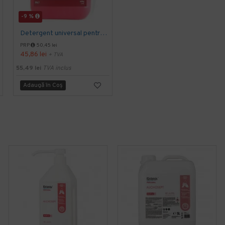
-9 %
-27 %
Detergent universal pentru suprafete, Professional Cleaner, Konga, 5 L
Detergent pentru spalarea manuala a pardoselilor, Dilutie 1:100, Floor Shine Manual, Konga, 5L
PRP
50,45 lei
PRP
58,98 lei
45,86 lei
43,02 lei
+ TVA
+ TVA
55,49 lei
TVA inclus
52,05 lei
TVA inclus
Adaugă în Coş
Adaugă în Coş