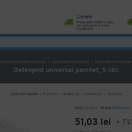
Livrare
Produsele aflate in stoc,
vor ajunge in 1-3 zile
lucratoare
nti profesionali curatenie
Detergenti pardoseli
Detergent universal p
Detergent universal parchet, 5 litri
Link-uri rapide
Promotii
Brand-uri
Facebook
Youtube
Stoc:
În Stoc
Brand:
Klintensiv
51,03 lei
+ TV