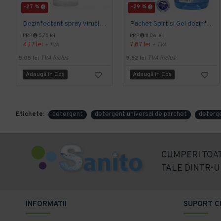
-27 %
-29 %
Dezinfectant spray Virucid pentru maini si tegumente 40 ml Alchosept
Pachet Spirt si Gel dezinfectant Alchosept
PRP
5,75 lei
PRP
11,06 lei
4,17 lei
7,87 lei
+ TVA
+ TVA
5,05 lei
TVA inclus
9,52 lei
TVA inclus
Adaugă în Coş
Adaugă în Coş
Etichete:
detergent
detergent universal de parchet
detergen
CUMPERI TOAT
TALE DINTR-U
INFORMATII
SUPORT C