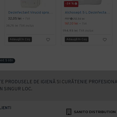
-24 %
Dezinfectant Virucid spray pentru maini si tegumente 1000 ml Alchosept Avizat MS
Alchosept 5 L Dezinfectant de maini si tegumente pe baza de alcool 85%
32,05 lei
+ TVA
PRP
212,56 lei
161,10 lei
+ TVA
38,78 lei
TVA inclus
194,93 lei
TVA inclus
Adaugă în Coş
Adaugă în Coş
t 5 litri
E PRODUSELE DE IGIENĂ SI CURĂTENIE PROFESIONA
N SINGUR LOC.
LIENTI
SANITO DISTRIBUTION