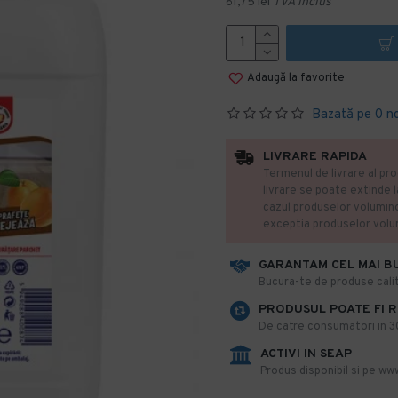
61,75 lei
TVA inclus
Adaugă la favorite
Bazată pe 0 n
LIVRARE RAPIDA
Termenul de livrare al pro
livrare se poate extinde 
cazul produselor volumin
exceptia produselor vol
GARANTAM CEL MAI B
​Bucura-te de produse calit
PRODUSUL POATE FI 
De catre consumatori in 30 
ACTIVI IN SEAP
Produs disponibil si pe www