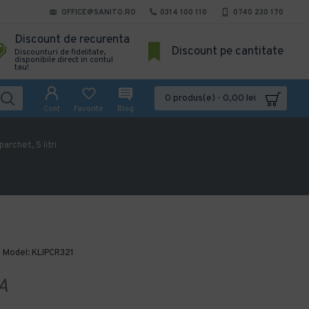
OFFICE@SANITO.RO
0314 100 110
0740 230 170
Discount de recurenta
Discount pe cantitate
Discounturi de fidelitate,
disponibile direct in contul
tau!
0 produs(e) - 0,00 lei
Cont
Favorite
Blog
archet, 5 litri
Model:
KLIPCR321
A