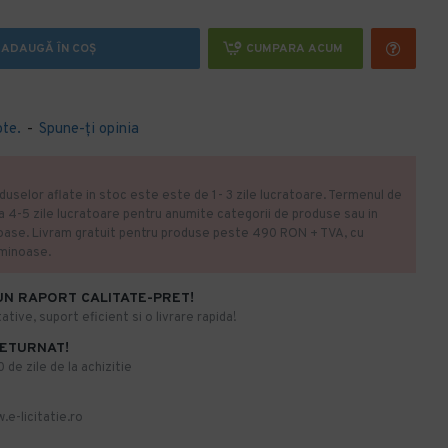
ADAUGĂ ÎN COŞ
CUMPARA ACUM
ote.
-
Spune-ţi opinia
duselor aflate in stoc este este de 1- 3 zile lucratoare. Termenul de
la 4-5 zile lucratoare pentru anumite categorii de produse sau in
oase. Livram gratuit pentru produse peste 490 RON + TVA, cu
uminoase.
UN RAPORT CALITATE-PRET!
ative, suport eficient si o livrare rapida!
RETURNAT!
de zile de la achizitie
.e-licitatie.ro