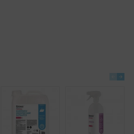
Detergent Floor Shine Automat 10 L Konga
Detergent pardoseli lemn si parchet Manual, Wood Cleaner 5 L, Konga
151,08 lei
86,55 lei
+ TVA
+ TVA
182,81 lei
TVA inclus
104,73 lei
TVA inclus
Adaugă în Coş
Adaugă în Coş