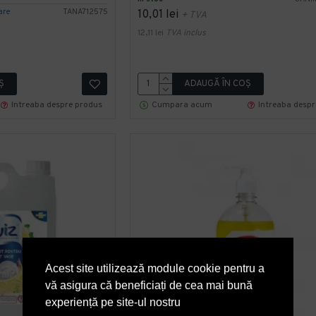
are
TANA712575
10,01 lei
+ TVA
12,11 lei
TVA inclus
Ş
ADAUGĂ ÎN COŞ
Intreaba despre produs
Cumpara acum
Intreaba desp
Acest site utilizează module cookie pentru a
vă asigura că beneficiați de cea mai bună
experiență pe site-ul nostru