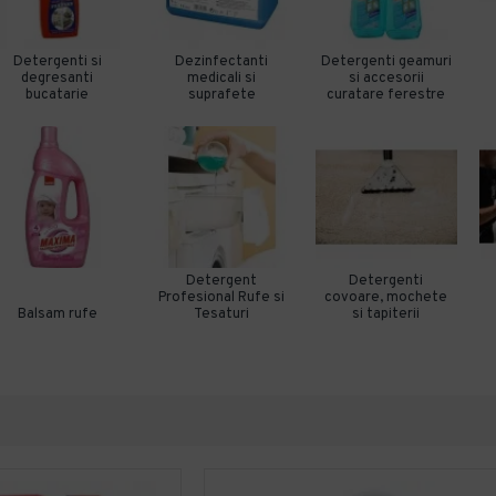
Detergenti si
Dezinfectanti
Detergenti geamuri
degresanti
medicali si
si accesorii
bucatarie
suprafete
curatare ferestre
Detergent
Detergenti
Profesional Rufe si
covoare, mochete
Balsam rufe
Tesaturi
si tapiterii