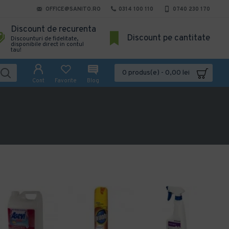
OFFICE@SANITO.RO
0314 100 110
0740 230 170
Discount de recurenta
Discount pe cantitate
Discounturi de fidelitate,
disponibile direct in contul
tau!
0 produs(e) - 0,00 lei
Cont
Favorite
Blog