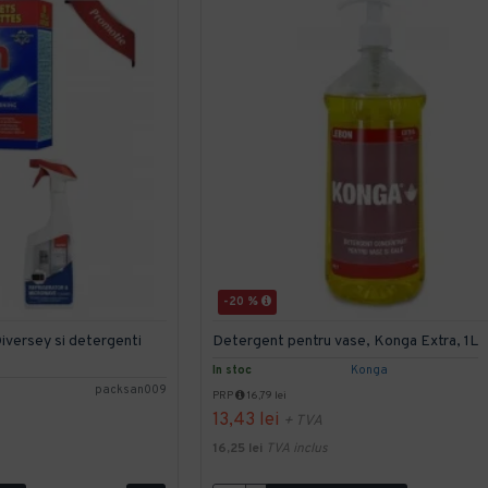
-20 %
iversey si detergenti
Detergent pentru vase, Konga Extra, 1L
In stoc
Konga
packsan009
PRP
16,79 lei
13,43 lei
+ TVA
16,25 lei
TVA inclus