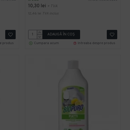
10,30 lei
+ TVA
12,46 lei
TVA inclus
ADAUGĂ ÎN COŞ
re produs
Cumpara acum
Intreaba despre produs