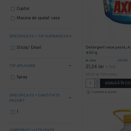
Cuptor
Masina de spalat vase
SPECIFICATII > TIP SUPRAFATA
Sticla/ Email
Detergent vase pasta, Ax
400 g
In stoc
AXION
TIP APLICARE
21,24 lei
+ TVA
25,70 lei
TVA inclus
Spray
ADAUGĂ ÎN CO
Cumpara acum
SPECIFICATII > CANTITATE
PACHET
1
CARESPOT > UTILIZATE