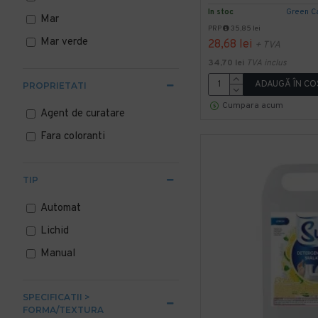
In stoc
Green C
Mar
PRP
35,85 lei
Mar verde
28,68 lei
+ TVA
34,70 lei
TVA inclus
ADAUGĂ ÎN CO
PROPRIETATI
Cumpara acum
Agent de curatare
Fara coloranti
TIP
Automat
Lichid
Manual
SPECIFICATII >
FORMA/TEXTURA