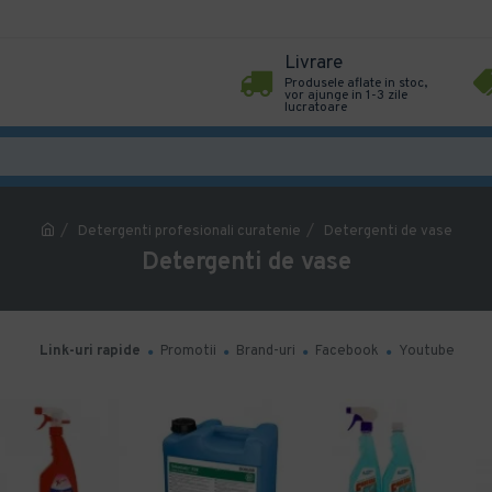
Livrare
Produsele aflate in stoc,
vor ajunge in 1-3 zile
lucratoare
Detergenti profesionali curatenie
Detergenti de vase
Detergenti de vase
Link-uri rapide
Promotii
Brand-uri
Facebook
Youtube