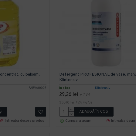
oncentrat, cu balsam,
Detergent PROFESIONAL de vase, manual,
Klintensiv
FABVA0005
In stoc
Klintensiv
29,26 lei
+ TVA
35,40 lei
TVA inclus
Ş
ADAUGĂ ÎN COŞ
Intreaba despre produs
Cumpara acum
Intreaba desp