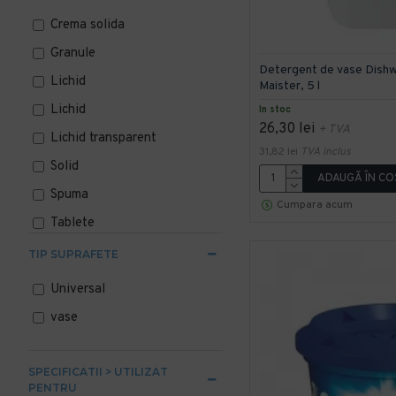
Crema solida
Granule
Detergent de vase Dishw
Lichid
Maister, 5 l
Lichid
In stoc
26,30 lei
+ TVA
Lichid transparent
31,82 lei
TVA inclus
Solid
ADAUGĂ ÎN CO
Spuma
Cumpara acum
Tablete
TIP SUPRAFETE
Universal
vase
SPECIFICATII > UTILIZAT
PENTRU