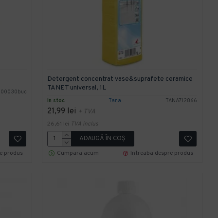
Detergent concentrat vase&suprafete ceramice
TANET universal, 1L
000030buc
In stoc
Tana
TANA712866
21,99 lei
+ TVA
26,61 lei
TVA inclus
ADAUGĂ ÎN COŞ
re produs
Cumpara acum
Intreaba despre produs