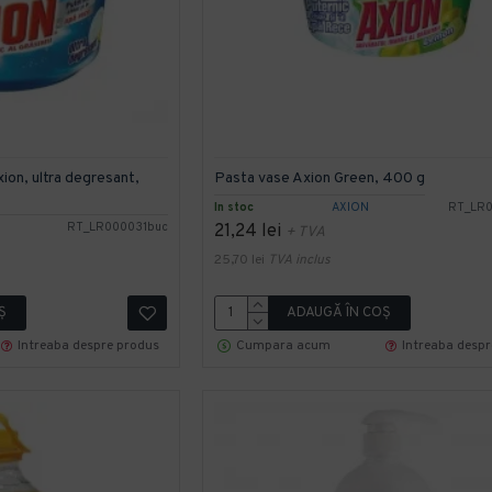
ion, ultra degresant,
Pasta vase Axion Green, 400 g
In stoc
AXION
RT_LR
RT_LR000031buc
21,24 lei
+ TVA
25,70 lei
TVA inclus
Ş
ADAUGĂ ÎN COŞ
Intreaba despre produs
Cumpara acum
Intreaba desp