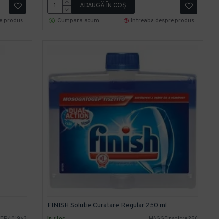
ADAUGĂ ÎN COŞ
re produs
Cumpara acum
Intreaba despre produs
FINISH Solutie Curatare Regular 250 ml
TR401963
In stoc
MAGGFinsolcre250