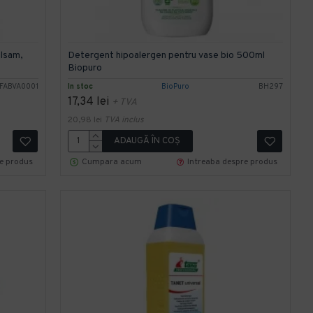
alsam,
Detergent hipoalergen pentru vase bio 500ml
Biopuro
FABVA0001
In stoc
BioPuro
BH297
17,34 lei
+ TVA
20,98 lei
TVA inclus
ADAUGĂ ÎN COŞ
re produs
Cumpara acum
Intreaba despre produs