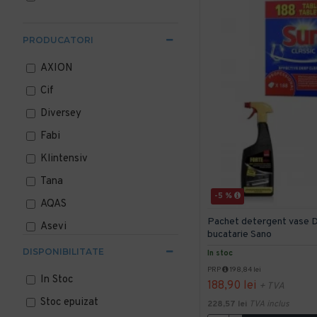
PRODUCATORI
AXION
Cif
Diversey
Fabi
Klintensiv
Tana
-5 %
AQAS
Pachet detergent vase D
Asevi
bucatarie Sano
Biolu
DISPONIBILITATE
In stoc
EcoLab
PRP
198,84 lei
In Stoc
188,90 lei
+ TVA
Fairy
Stoc epuizat
228,57 lei
TVA inclus