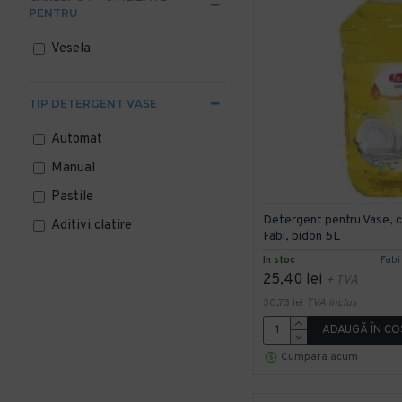
PENTRU
Vesela
TIP DETERGENT VASE
Automat
Manual
Pastile
Detergent pentru Vase, c
Aditivi clatire
Fabi, bidon 5L
In stoc
Fabi
25,40 lei
+ TVA
30,73 lei
TVA inclus
ADAUGĂ ÎN CO
Cumpara acum