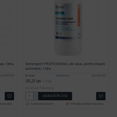
 1 litru,
Detergent PROFESIONAL de vase, pentru masini
automate, 1 litru
KLIHRC102
In stoc
Klintensiv
KLIHRC110
30,21 lei
+ TVA
36,55 lei
TVA inclus
ADAUGĂ ÎN COŞ
re produs
Cumpara acum
Intreaba despre produs