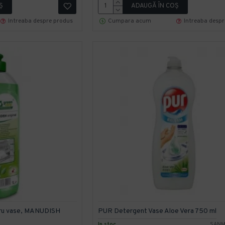
Ş
ADAUGĂ ÎN COŞ
Intreaba despre produs
Cumpara acum
Intreaba desp
tru vase, MANUDISH
PUR Detergent Vase Aloe Vera 750 ml
In stoc
SANM