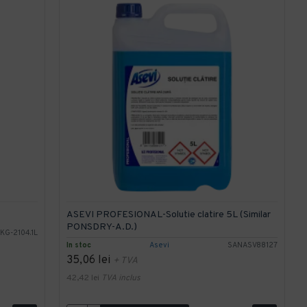
ASEVI PROFESIONAL-Solutie clatire 5L (Similar
PONSDRY-A.D.)
KG-2104.1L
In stoc
Asevi
SANASV88127
35,06 lei
+ TVA
42,42 lei
TVA inclus