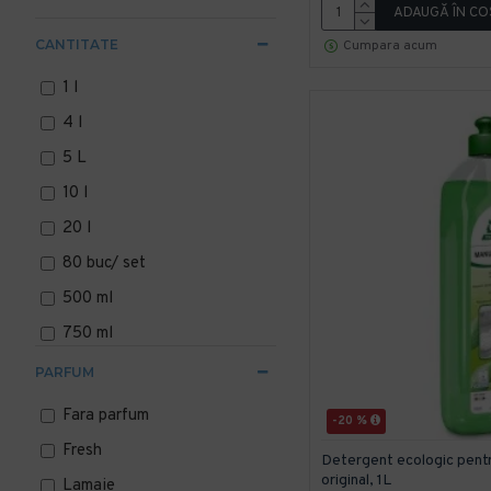
Finish
ADAUGĂ ÎN CO
Green Care
CANTITATE
Cumpara acum
Kiehl
1 l
Konga
4 l
Promo
5 L
Pur
10 l
Sano
20 l
Sodasan
80 buc/ set
Sonett
500 ml
750 ml
1000 ml
PARFUM
2000 ml
Fara parfum
-20 %
Fresh
Detergent ecologic pen
original, 1L
Lamaie