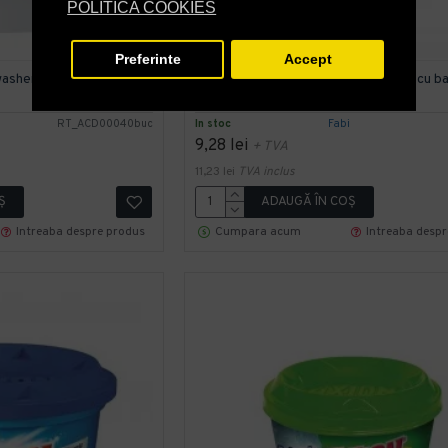
POLITICA COOKIES
Preferinte
Accept
asher Clasic Thomas
Detergent pentru Vase, concentrat, cu b
Fabi, 1L
RT_ACD00040buc
In stoc
Fabi
9,28 lei
+ TVA
11,23 lei
TVA inclus
Ş
ADAUGĂ ÎN COŞ
Intreaba despre produs
Cumpara acum
Intreaba desp