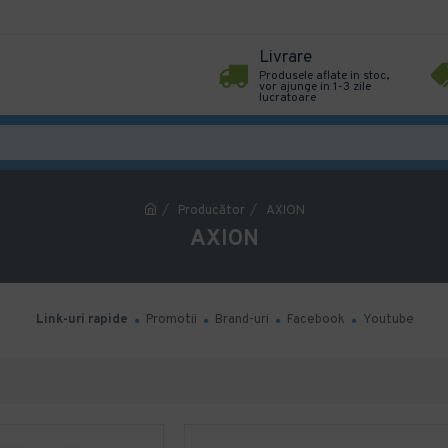
Livrare
Produsele aflate in stoc,
vor ajunge in 1-3 zile
lucratoare
Producător
AXION
AXION
Link-uri rapide
Promotii
Brand-uri
Facebook
Youtube