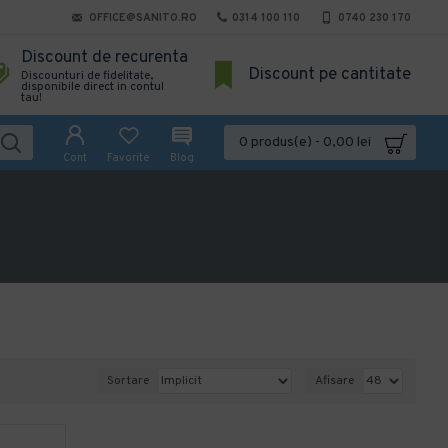
OFFICE@SANITO.RO
0314 100 110
0740 230 170
Discount de recurenta
Discount pe cantitate
Discounturi de fidelitate,
disponibile direct in contul
tau!
0 produs(e) - 0,00 lei
Cont
Favorite
Blog
Sortare
Afisare