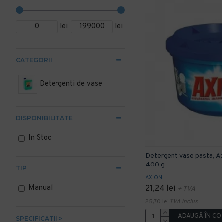
lei
lei
CATEGORII
Detergenti de vase
DISPONIBILITATE
In Stoc
Detergent vase pasta, Ax
400 g
TIP
AXION
Manual
21,24 lei
+ TVA
25,70 lei
TVA inclus
ADAUGĂ ÎN CO
SPECIFICATII >