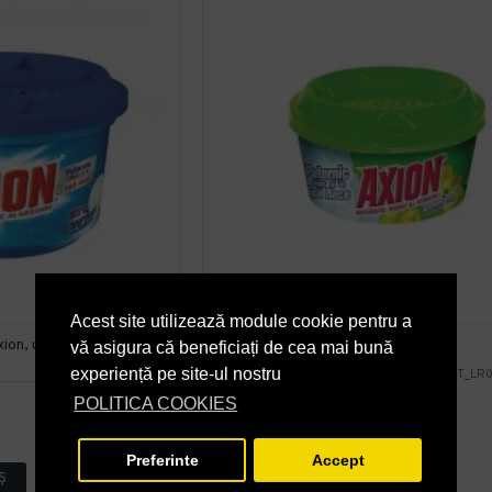
Acest site utilizează module cookie pentru a
ion, ultra degresant,
Pasta vase Axion Green, 400 g
vă asigura că beneficiați de cea mai bună
experiență pe site-ul nostru
AXION
RT_LR
RT_LR000031buc
21,24 lei
+ TVA
POLITICA COOKIES
25,70 lei
TVA inclus
Preferinte
Accept
Ş
ADAUGĂ ÎN COŞ