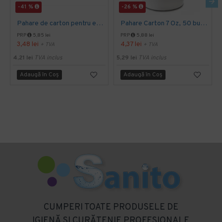
-41 %
-26 %
Pahare de carton pentru espresso, 4 Oz, 50 buc/set
Pahare Carton 7 Oz, 50 buc/set
PRP
5,85 lei
PRP
5,88 lei
3,48 lei
4,37 lei
+ TVA
+ TVA
4,21 lei
TVA inclus
5,29 lei
TVA inclus
Adaugă în Coş
Adaugă în Coş
CUMPERI TOATE PRODUSELE DE
IGIENĂ SI CURĂTENIE PROFESIONALE