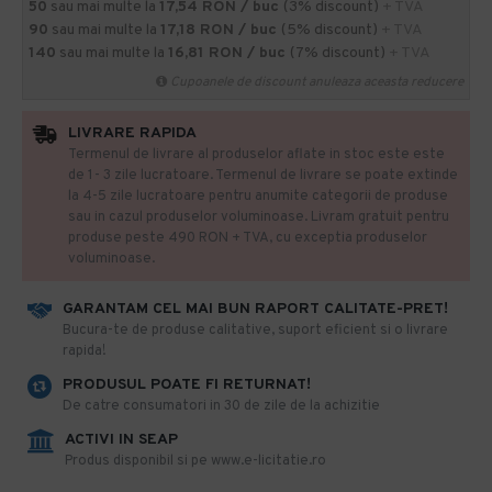
50
sau mai multe la
17,54 RON / buc
(3% discount)
+ TVA
90
sau mai multe la
17,18 RON / buc
(5% discount)
+ TVA
140
sau mai multe la
16,81 RON / buc
(7% discount)
+ TVA
Cupoanele de discount anuleaza aceasta reducere
LIVRARE RAPIDA
Termenul de livrare al produselor aflate in stoc este este
de 1- 3 zile lucratoare. Termenul de livrare se poate extinde
la 4-5 zile lucratoare pentru anumite categorii de produse
sau in cazul produselor voluminoase. Livram gratuit pentru
produse peste 490 RON + TVA, cu exceptia produselor
voluminoase.
GARANTAM CEL MAI BUN RAPORT CALITATE-PRET!
​Bucura-te de produse calitative, suport eficient si o livrare
rapida!
PRODUSUL POATE FI RETURNAT!
De catre consumatori in 30 de zile de la achizitie
ACTIVI IN SEAP
Produs disponibil si pe www.e-licitatie.ro