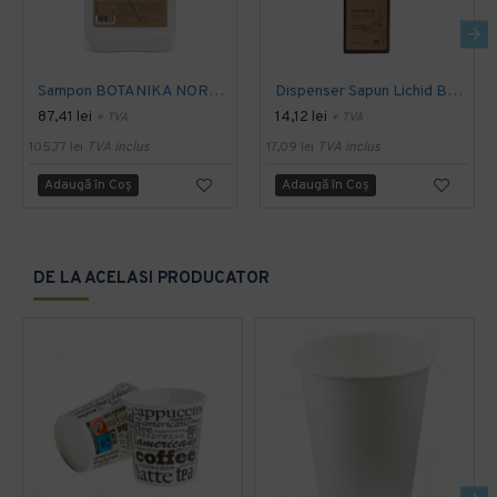
Sampon BOTANIKA NORDIC SWAN 5L -ECOLABEL -Nordic Argan
Dispenser Sapun Lichid Botanika 300ml
87,41 lei
14,12 lei
+ TVA
+ TVA
105,77 lei
TVA inclus
17,09 lei
TVA inclus
Adaugă în Coş
Adaugă în Coş
DE LA ACELASI PRODUCATOR