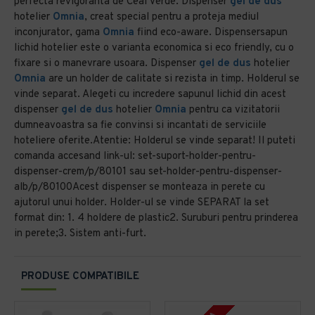
perfecta revigoranta de Ceai Verde. Dispenser
gel de dus
hotelier
Omnia
, creat special pentru a proteja mediul
inconjurator, gama
Omnia
fiind eco-aware. Dispensersapun
lichid hotelier este o varianta economica si eco friendly, cu o
fixare si o manevrare usoara. Dispenser
gel de dus
hotelier
Omnia
are un holder de calitate si rezista in timp. Holderul se
vinde separat. Alegeti cu incredere sapunul lichid din acest
dispenser
gel de dus
hotelier
Omnia
pentru ca vizitatorii
dumneavoastra sa fie convinsi si incantati de serviciile
hoteliere oferite.Atentie: Holderul se vinde separat! Il puteti
comanda accesand link-ul: set-suport-holder-pentru-
dispenser-crem/p/80101 sau set-holder-pentru-dispenser-
alb/p/80100Acest dispenser se monteaza in perete cu
ajutorul unui holder. Holder-ul se vinde SEPARAT la set
format din: 1. 4 holdere de plastic2. Suruburi pentru prinderea
in perete;3. Sistem anti-furt.
PRODUSE COMPATIBILE