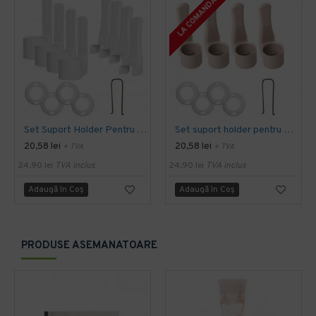
LA COMANDA
Set Suport Holder Pentru Dispenser - Alb
Set suport holder pentru dispenser - culoare crem
20,58 lei
20,58 lei
+ TVA
+ TVA
24,90 lei
TVA inclus
24,90 lei
TVA inclus
Adaugă în Coş
Adaugă în Coş
PRODUSE ASEMANATOARE