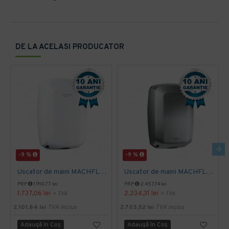
DE LA ACELASI PRODUCATOR
-9 %
-9 %
Uscator de maini MACHFLOW, gama Eco, actionare cu senzor, Mediclinics
Uscator de maini MACHFLOW, actionare cu senzor, gama ECO, Mediclinics
PRP
1.910,77 lei
PRP
2.457,74 lei
1.737,06 lei
2.234,31 lei
+ TVA
+ TVA
2.101,84 lei
TVA inclus
2.703,52 lei
TVA inclus
Adaugă în Coş
Adaugă în Coş