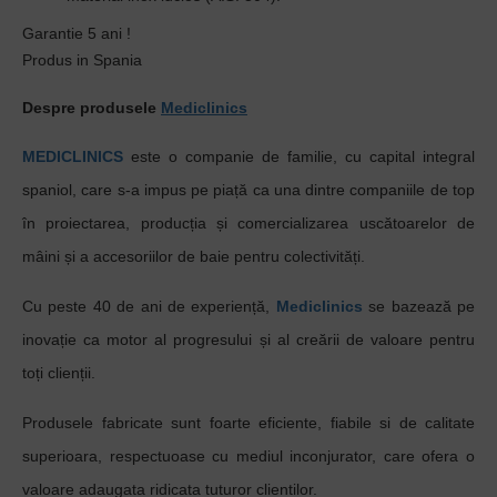
Garantie 5 ani !
Produs in Spania
Despre produsele
Mediclinics
MEDICLINICS
este o companie de familie, cu capital integral
spaniol, care s-a impus pe piață ca una dintre companiile de top
în proiectarea, producția și comercializarea uscătoarelor de
mâini și a accesoriilor de baie pentru colectivități.
Cu peste 40 de ani de experiență,
Mediclinics
se bazează pe
inovație ca motor al progresului și al creării de valoare pentru
toți clienții.
Produsele fabricate sunt foarte eficiente, fiabile si de calitate
superioara, respectuoase cu mediul inconjurator, care ofera o
valoare adaugata ridicata tuturor clientilor.