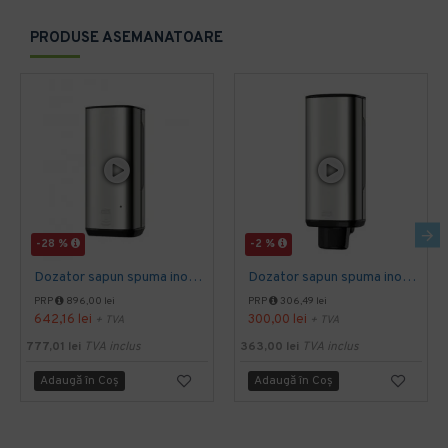
PRODUSE ASEMANATOARE
-28 %
-2 %
Dozator sapun spuma inox cu senzor, 1L, Tork
Dozator sapun spuma inox 1L, Tork
PRP
896,00 lei
PRP
306,49 lei
642,16 lei
300,00 lei
+ TVA
+ TVA
777,01 lei
TVA inclus
363,00 lei
TVA inclus
Adaugă în Coş
Adaugă în Coş