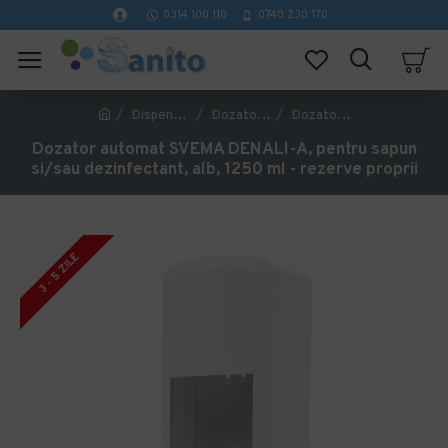
0314 100 110
0740 230 170
Dispensere hartie - Dozatoare
Dozatoare Săpun Lichid
Dozator automat SVEMA DENALI-A, pentru sapun si/sau dezinfectant, alb, 1250 ml - rezerve proprii
Dozator automat SVEMA DENALI-A, pentru sapun
si/sau dezinfectant, alb, 1250 ml - rezerve proprii
3 - 5 ZILE