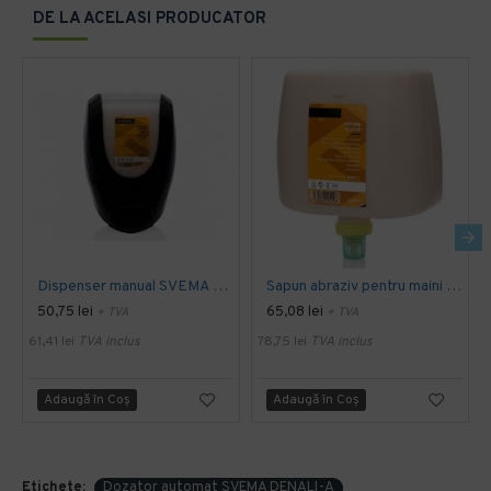
DE LA ACELASI PRODUCATOR
Dispenser manual SVEMA pentru sapun abraziv, negru, 1500 ml- rezerve proprii
Sapun abraziv pentru maini SVEMA NATURE SCRUB, rezerva de 2000 ml, rezerva pentru dozator manual SVEMA
50,75 lei
65,08 lei
+ TVA
+ TVA
61,41 lei
TVA inclus
78,75 lei
TVA inclus
Adaugă în Coş
Adaugă în Coş
Etichete:
Dozator automat SVEMA DENALI-A