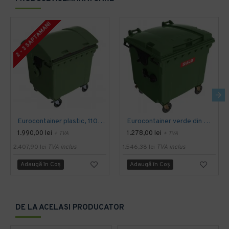
2 - 3 SAPTAMANI
Eurocontainer plastic, 1100 L, verde, capac rotund - Transport Inclus
Eurocontainer verde din material plastic, cu capac plat, SULO, 1100 l - Transport Inclus
1.990,00 lei
1.278,00 lei
+ TVA
+ TVA
2.407,90 lei
TVA inclus
1.546,38 lei
TVA inclus
Adaugă în Coş
Adaugă în Coş
DE LA ACELASI PRODUCATOR