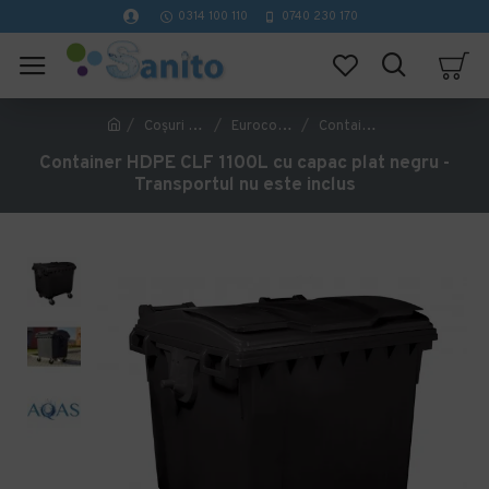
0314 100 110
0740 230 170
Coşuri Gunoi
Eurocontainere, pubele si tomberoane gunoi
Container HDPE CLF 1100L cu capac plat negru - Transportul nu este inclus
Container HDPE CLF 1100L cu capac plat negru -
Transportul nu este inclus