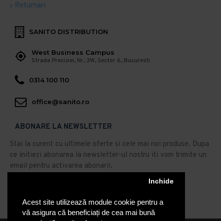
Returnari
SANITO DISTRIBUTION
West Business Campus
Strada Preciziei, Nr, 3W, Sector 6, Bucuresti
0314 100 110
office@sanito.ro
ABONARE LA NEWSLETTER
Stai la curent cu ultimele oferte si cele mai noi produse. Dupa
ce initiezi abonarea la newsletter-ul nostru iti vom trimite un
email pentru activarea abonarii.
Abonare
Inchide
Acest site utilizează module cookie pentru a
Am citit şi sunt de acord cu
Politica de Confidentialitate
vă asigura că beneficiați de cea mai bună