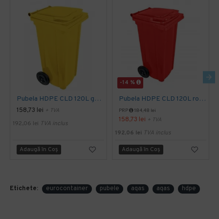
-14 %
Pubela HDPE CLD 120L galben - Transport Inclus
Pubela HDPE CLD 120L rosu - Transport Inclus
158,73 lei
+ TVA
PRP
184,48 lei
158,73 lei
+ TVA
192,06 lei
TVA inclus
192,06 lei
TVA inclus
Adaugă în Coş
Adaugă în Coş
Etichete:
eurocontainer
pubele
aqas
aqas
hdpe