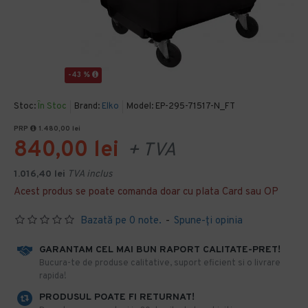
-43 %
Stoc:
În Stoc
Brand:
Elko
Model:
EP-295-71517-N_FT
PRP
1.480,00 lei
840,00 lei
+ TVA
1.016,40 lei
TVA inclus
Acest produs se poate comanda doar cu plata Card sau OP
Bazată pe 0 note.
-
Spune-ţi opinia
GARANTAM CEL MAI BUN RAPORT CALITATE-PRET!
​Bucura-te de produse calitative, suport eficient si o livrare
rapida!
PRODUSUL POATE FI RETURNAT!