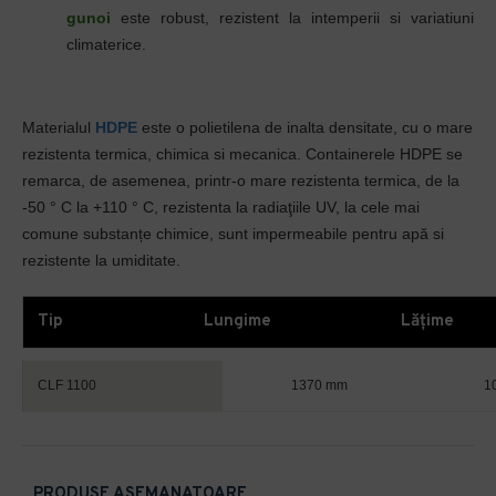
gunoi
este robust, rezistent la intemperii si variatiuni
climaterice.
Materialul
HDPE
este o
polietilena de inalta densitate, cu o
mare
rezistenta termica, chimica si mecanica. Containerele HDPE se
remarca, de asemenea, printr-o mare rezistenta termica,
de la
-50 ° C la +110 ° C, rezistenta la
radiaţiile UV,
la cele mai
comune substanțe chimice, sunt i
mpermeabile pentru apă si
rezistente la umiditate.
Tip
Lungime
Lăţime
CLF 1100
1370 mm
1
PRODUSE ASEMANATOARE