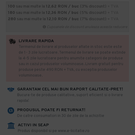
100
sau mai multe la
12,62 RON / buc
(3% discount)
+ TVA
180
sau mai multe la
12,36 RON / buc
(5% discount)
+ TVA
280
sau mai multe la
12,10 RON / buc
(7% discount)
+ TVA
Cupoanele de discount anuleaza aceasta reducere
LIVRARE RAPIDA
Termenul de livrare al produselor aflate in stoc este este
de 1- 3 zile lucratoare. Termenul de livrare se poate extinde
la 4-5 zile lucratoare pentru anumite categorii de produse
sau in cazul produselor voluminoase. Livram gratuit pentru
produse peste 490 RON + TVA, cu exceptia produselor
voluminoase.
GARANTAM CEL MAI BUN RAPORT CALITATE-PRET!
​Bucura-te de produse calitative, suport eficient si o livrare
rapida!
PRODUSUL POATE FI RETURNAT!
De catre consumatori in 30 de zile de la achizitie
ACTIVI IN SEAP
Produs disponibil si pe www.e-licitatie.ro