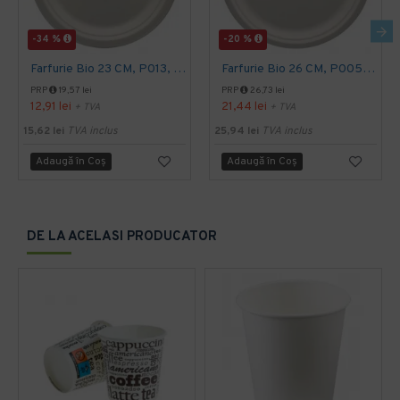
-34 %
-20 %
Farfurie Bio 23 CM, P013, 50 buc/set
Farfurie Bio 26 CM, P005, 50 buc/set
PRP
19,57 lei
PRP
26,73 lei
12,91 lei
21,44 lei
+ TVA
+ TVA
15,62 lei
TVA inclus
25,94 lei
TVA inclus
Adaugă în Coş
Adaugă în Coş
DE LA ACELASI PRODUCATOR