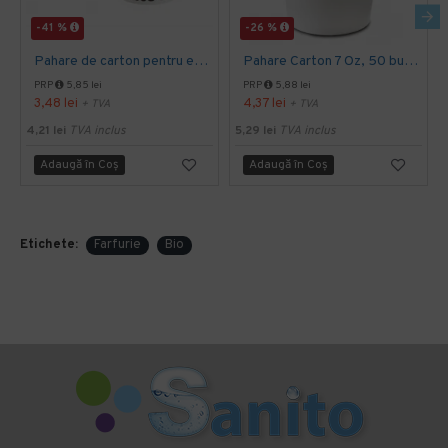
-41 %
-26 %
Pahare de carton pentru espresso, 4 Oz, 50 buc/set
Pahare Carton 7 Oz, 50 buc/set
PRP
5,85 lei
PRP
5,88 lei
3,48 lei
4,37 lei
+ TVA
+ TVA
4,21 lei
TVA inclus
5,29 lei
TVA inclus
Adaugă în Coş
Adaugă în Coş
Etichete:
Farfurie
Bio