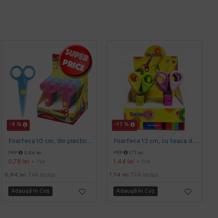
-9 %
-17 %
Foarfeca 10 cm, din plastic, KEYROAD
Foarfeca 13 cm, cu teaca de protectie si maner bicolor, KEYROAD
PRP
0,86 lei
PRP
1,73 lei
0,78 lei
1,44 lei
+ TVA
+ TVA
0,94 lei
TVA inclus
1,74 lei
TVA inclus
Adaugă în Coş
Adaugă în Coş