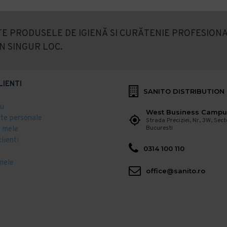
E PRODUSELE DE IGIENĂ SI CURĂTENIE PROFESIONA
N SINGUR LOC.
LIENTI
SANITO DISTRIBUTION
eu
West Business Campu
ate personale
Strada Preciziei, Nr, 3W, Sect
Bucuresti
 mele
clienti
0314 100 110
mele
office@sanito.ro