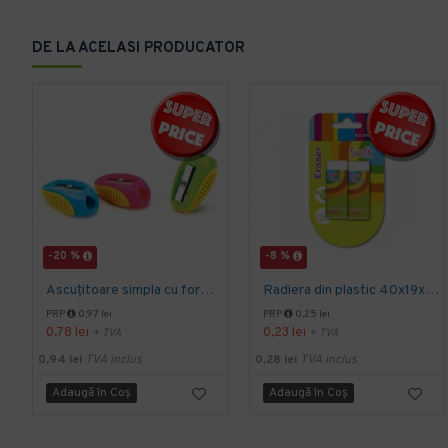
DE LA ACELASI PRODUCATOR
-20 %
-8 %
Ascuțitoare simpla cu forme rotunjite si grip,multicolore.
Radiera din plastic 40x19x13 mm, KEYROAD
PRP
0,97 lei
PRP
0,25 lei
0,78 lei
0,23 lei
+ TVA
+ TVA
0,94 lei
TVA inclus
0,28 lei
TVA inclus
Adaugă în Coş
Adaugă în Coş