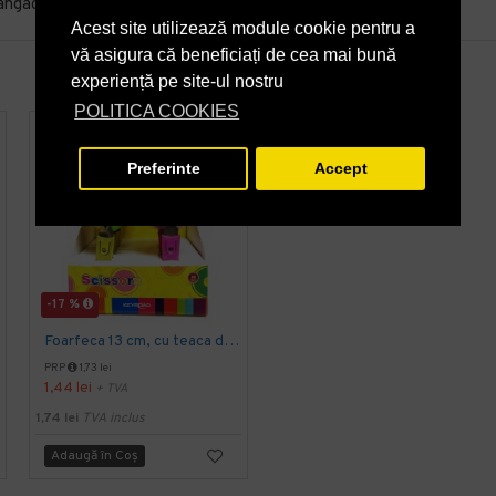
angaci.
Acest site utilizează module cookie pentru a
vă asigura că beneficiați de cea mai bună
experiență pe site-ul nostru
POLITICA COOKIES
Preferinte
Accept
-17 %
-9 %
Foarfeca 13 cm, cu teaca de protectie si maner bicolor, KEYROAD
Rezerva cutter lucru manual rz108
PRP
1,73 lei
PRP
3,92 lei
1,44 lei
3,56 lei
+ TVA
+ TVA
1,74 lei
TVA inclus
4,31 lei
TVA inclus
Adaugă în Coş
Adaugă în Coş