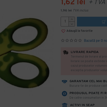
1,62 lei
+ TVA
1,96 lei
TVA inclus
Adaugă la favorite
Bazată pe 0 n
LIVRARE RAPIDA
Termenul de livrare al pro
livrare se poate extinde 
cazul produselor volumin
exceptia produselor vol
GARANTAM CEL MAI B
​Bucura-te de produse calit
PRODUSUL POATE FI 
De catre consumatori in 30 
ACTIVI IN SEAP