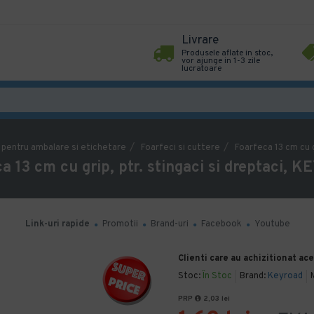
Livrare
Produsele aflate in stoc,
vor ajunge in 1-3 zile
lucratoare
pentru ambalare si etichetare
Foarfeci si cuttere
Foarfeca 13 cm cu g
a 13 cm cu grip, ptr. stingaci si dreptaci,
Link-uri rapide
Promotii
Brand-uri
Facebook
Youtube
Clienti care au achizitionat ac
Stoc:
În Stoc
Brand:
Keyroad
PRP
2,03 lei