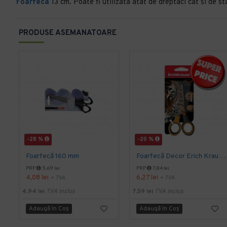
Foarfeca
13 cm. Poate fi utilizata atat de dreptaci cat si de st
PRODUSE ASEMANATOARE
-28 %
-20 %
Foarfecă 160 mm
Foarfecă Decor Erich Krause 130
PRP
5,69 lei
PRP
7,84 lei
4,08 lei
6,27 lei
+ TVA
+ TVA
4,94 lei
TVA inclus
7,59 lei
TVA inclus
Adaugă în Coş
Adaugă în Coş