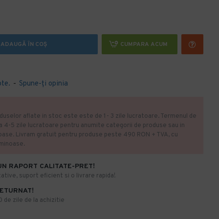
ADAUGĂ ÎN COŞ
CUMPARA ACUM
ote.
-
Spune-ţi opinia
duselor aflate in stoc este este de 1- 3 zile lucratoare. Termenul de
la 4-5 zile lucratoare pentru anumite categorii de produse sau in
oase. Livram gratuit pentru produse peste 490 RON + TVA, cu
uminoase.
UN RAPORT CALITATE-PRET!
ative, suport eficient si o livrare rapida!
RETURNAT!
de zile de la achizitie