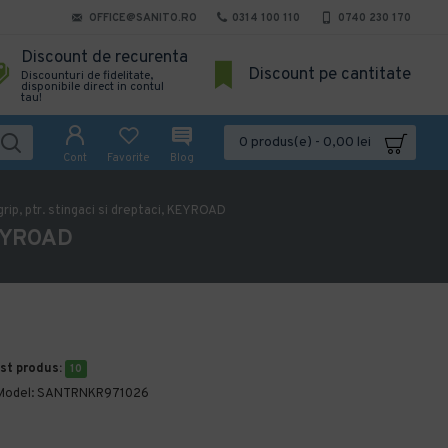
OFFICE@SANITO.RO
0314 100 110
0740 230 170
Discount de recurenta
Discount pe cantitate
Discounturi de fidelitate,
disponibile direct in contul
tau!
0 produs(e) - 0,00 lei
Cont
Favorite
Blog
rip, ptr. stingaci si dreptaci, KEYROAD
 KEYROAD
est produs:
10
Model:
SANTRNKR971026