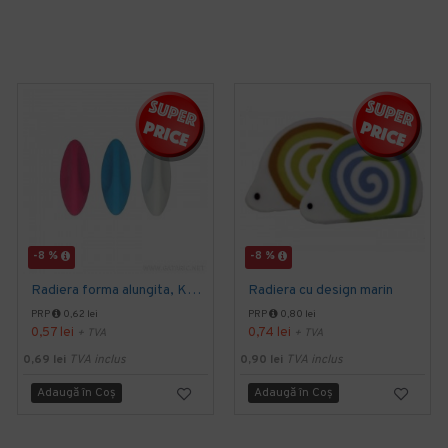
-8 %
-8 %
Radiera forma alungita, KEYROAD
Radiera cu design marin
PRP
0,62 lei
PRP
0,80 lei
0,57 lei
0,74 lei
+ TVA
+ TVA
0,69 lei
TVA inclus
0,90 lei
TVA inclus
Adaugă în Coş
Adaugă în Coş