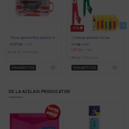
-9 %
Trusa geometrie plastic daco tg210
Compas plastic rio lux
11,97 lei
+ TVA
PRP
1,44 lei
1,31 lei
+ TVA
14,48 lei
TVA inclus
1,59 lei
TVA inclus
Adaugă în Coş
Adaugă în Coş
DE LA ACELASI PRODUCATOR