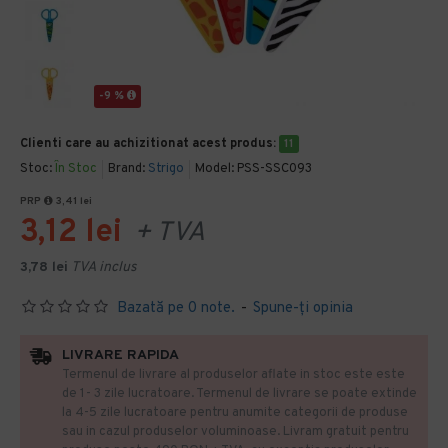
-9 %
Clienti care au achizitionat acest produs:
11
Stoc:
În Stoc
Brand:
Strigo
Model:
PSS-SSC093
PRP
3,41 lei
3,12 lei
+ TVA
3,78 lei
TVA inclus
Bazată pe 0 note.
-
Spune-ţi opinia
LIVRARE RAPIDA
Termenul de livrare al produselor aflate in stoc este este
de 1- 3 zile lucratoare. Termenul de livrare se poate extinde
la 4-5 zile lucratoare pentru anumite categorii de produse
sau in cazul produselor voluminoase. Livram gratuit pentru