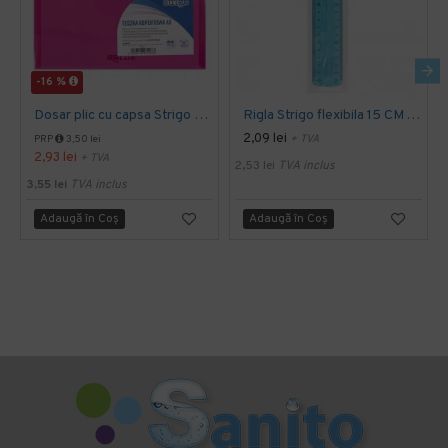
-16 %
Dosar plic cu capsa Strigo PP A5 Roz
Rigla Strigo flexibila 15 CM Albastru
2,09 lei
+ TVA
PRP
3,50 lei
2,93 lei
+ TVA
2,53 lei
TVA inclus
3,55 lei
TVA inclus
Adaugă în Coş
Adaugă în Coş