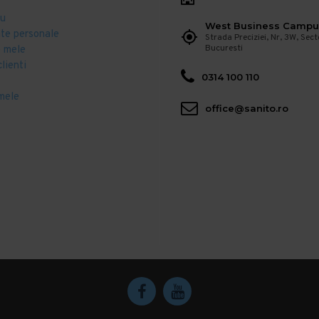
eu
West Business Campu
ate personale
Strada Preciziei, Nr, 3W, Sect
Bucuresti
 mele
clienti
0314 100 110
mele
office@sanito.ro