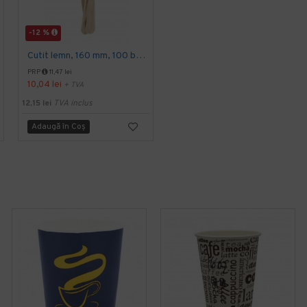
-12 %
-9 %
Cutit lemn, 160 mm, 100 buc/set
Lingurita din lemn pentru cafea sau deserturi, 110 mm, 100 buc/set
PRP
11,47 lei
PRP
10,54 lei
10,04 lei
9,59 lei
+ TVA
+ TVA
12,15 lei
TVA inclus
11,60 lei
TVA inclus
Adaugă în Coş
Adaugă în Coş