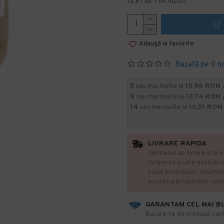
13,67 lei
TVA inclus
Adaugă la favorite
Bazată pe 0 n
5
sau mai multe la
10,96 RON 
9
sau mai multe la
10,74 RON 
14
sau mai multe la
10,51 RON
LIVRARE RAPIDA
Termenul de livrare al pro
livrare se poate extinde 
cazul produselor volumin
exceptia produselor vol
GARANTAM CEL MAI B
​Bucura-te de produse calit