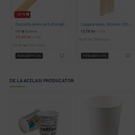
-23 %
Furculita lemn cartofi prajiti, cocktail 8.5 cm, 1000 buc/set
Lingura lemn, 160mm, 100 buc./set
13,78 lei
+ TVA
PRP
33,89 lei
25,96 lei
+ TVA
16,67 lei
TVA inclus
31,41 lei
TVA inclus
Adaugă în Coş
Adaugă în Coş
DE LA ACELASI PRODUCATOR