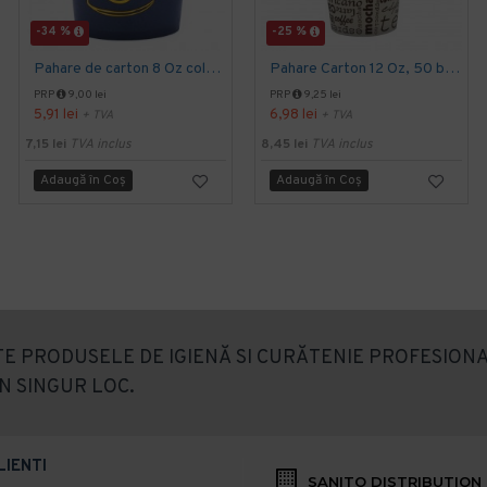
-34 %
-25 %
Pahare de carton 8 Oz color (236 ml), 50 buc/set
Pahare Carton 12 Oz, 50 buc/set
PRP
9,00 lei
PRP
9,25 lei
5,91 lei
6,98 lei
+ TVA
+ TVA
7,15 lei
TVA inclus
8,45 lei
TVA inclus
Adaugă în Coş
Adaugă în Coş
E PRODUSELE DE IGIENĂ SI CURĂTENIE PROFESIONA
N SINGUR LOC.
LIENTI
SANITO DISTRIBUTION