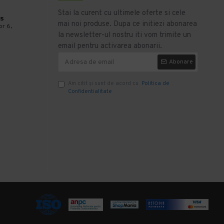
Stai la curent cu ultimele oferte si cele
s
mai noi produse. Dupa ce initiezi abonarea
or 6,
la newsletter-ul nostru iti vom trimite un
email pentru activarea abonarii.
Abonare
Am citit şi sunt de acord cu
Politica de
Confidentialitate