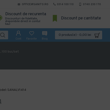
OFFICE@SANITO.RO
0314 100 110
0740 230 170
Discount de recurenta
Discount pe cantitate
Discounturi de fidelitate,
disponibile direct in contul
tau!
0 produs(e) - 0,00 lei
Cont
Favorite
Blog
, 100 buc/set
odel:
SANALV1414
A