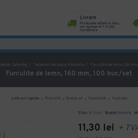
Livrare
Produsele aflate in stoc,
vor ajunge in 1-3 zile
lucratoare
abile Catering
Tacamuri de unica folosinta
Furculite de lemn, 160 mm
Furculite de lemn, 160 mm, 100 buc/set
Link-uri rapide
Promotii
Brand-uri
Facebook
Youtube
Stoc:
În Stoc
Brand:
Horeca
M
11,30 lei
+ TV