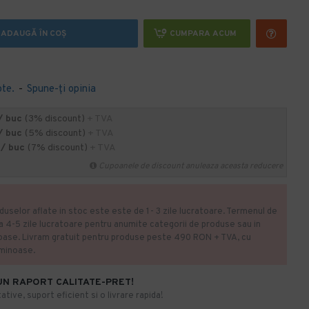
ADAUGĂ ÎN COŞ
CUMPARA ACUM
ote.
-
Spune-ţi opinia
/ buc
(3% discount)
+ TVA
/ buc
(5% discount)
+ TVA
 / buc
(7% discount)
+ TVA
Cupoanele de discount anuleaza aceasta reducere
duselor aflate in stoc este este de 1- 3 zile lucratoare. Termenul de
la 4-5 zile lucratoare pentru anumite categorii de produse sau in
oase. Livram gratuit pentru produse peste 490 RON + TVA, cu
uminoase.
UN RAPORT CALITATE-PRET!
ative, suport eficient si o livrare rapida!