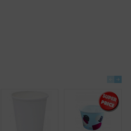
-24 %
Cutite unica folosinta biodegradabile, CPLA, 100 buc/set
Punga tacam alba ZIAR - 8 x 24cm - 2000 buc.
84,97 lei
+ TVA
PRP
17,03 lei
12,89 lei
+ TVA
102,81 lei
TVA inclus
15,60 lei
TVA inclus
Adaugă în Coş
Adaugă în Coş