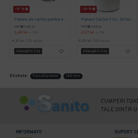
-41 %
-26 %
Pahare de carton pentru espresso, 4 Oz, 50 buc/set
Pahare Carton 7 Oz, 50 buc/set
PRP
5,85 lei
PRP
5,88 lei
3,48 lei
4,37 lei
+ TVA
+ TVA
4,21 lei
TVA inclus
5,29 lei
TVA inclus
Adaugă în Coş
Adaugă în Coş
Etichete:
Furculita lemn
160 mm
CUMPERI TOAT
TALE DINTR-U
INFORMATII
SUPORT C