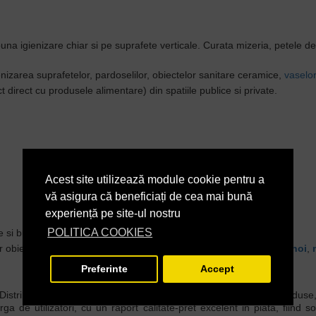
 buna igienizare chiar si pe suprafete verticale. Curata mizeria, petele 
enizarea suprafetelor, pardoselilor, obiectelor sanitare ceramice,
vaselor
ct direct cu produsele alimentare) din spatiile publice si private.
Acest site utilizează module cookie pentru a
vă asigura că beneficiați de cea mai bună
experiență pe site-ul nostru
POLITICA COOKIES
e si bucatarie, cazi de baie, canale.
or obiecte din baie si bucatarie (chiuveta, cada,
capac wc
,
cos gunoi
,
Preferinte
Accept
Distribution. Produsele
AQAS
au la baza o gama extinsa de produse, c
 de utilizatori, cu un raport calitate-pret excelent in piata, fiind so