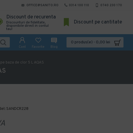
OFFICE@SANITO.RO
0314 100 110
0740 230 170
Discount de recurenta
Discount pe cantitate
Discounturi de fidelitate,
disponibile direct in contul
tau!
0 produs(e) - 0,00 lei
Cont
Favorite
Blog
l pe baza de clor 5 L AQAS
AS
el:
SANDCR228
VA