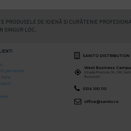
E PRODUSELE DE IGIENĂ SI CURĂTENIE PROFESIONA
N SINGUR LOC.
LIENTI
SANITO DISTRIBUTION
eu
West Business Campu
ate personale
Strada Preciziei, Nr, 3W, Sect
Bucuresti
 mele
clienti
0314 100 110
mele
office@sanito.ro