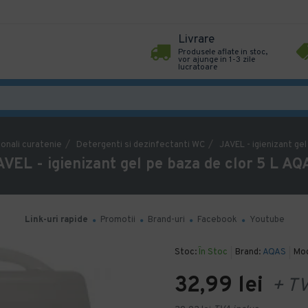
Livrare
Produsele aflate in stoc,
vor ajunge in 1-3 zile
lucratoare
onali curatenie
Detergenti si dezinfectanti WC
JAVEL - igienizant ge
AVEL - igienizant gel pe baza de clor 5 L AQ
Link-uri rapide
Promotii
Brand-uri
Facebook
Youtube
Stoc:
În Stoc
Brand:
AQAS
Mod
32,99 lei
+ T