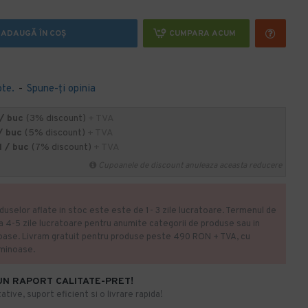
ADAUGĂ ÎN COŞ
CUMPARA ACUM
ote.
-
Spune-ţi opinia
/ buc
(3% discount)
+ TVA
/ buc
(5% discount)
+ TVA
 / buc
(7% discount)
+ TVA
Cupoanele de discount anuleaza aceasta reducere
duselor aflate in stoc este este de 1- 3 zile lucratoare. Termenul de
la 4-5 zile lucratoare pentru anumite categorii de produse sau in
oase. Livram gratuit pentru produse peste 490 RON + TVA, cu
uminoase.
UN RAPORT CALITATE-PRET!
ative, suport eficient si o livrare rapida!