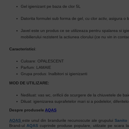
Gel igienizant pe baza de clor 5L
Datorita formulei sub forma de gel, cu clor activ, asigura o
Javel este un produs ce se utilizeaza pentru spalarea si igi
mobilierului rezistent la actiunea clorului (ce nu vin in conta
Caracteristici
:
Culoare
: OPALESCENT
Parfum
: LAMAIE
Grupa produs:
Inalbitori si igienizanti
MOD DE UTILIZARE:
Nediluat:
vas wc, orificii de scurgere de la chiuvetele de bai
Diluat:
igienizarea suprafetelor mari si a podelelor, diferitel
Despre produsele
AQAS
AQAS
este unul din brandurile recunoscute ale grupului
Sanito
Brand-ul
AQAS
cuprinde produse populare, utilzate pe scara larga