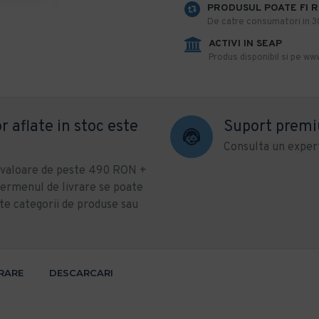
PRODUSUL POATE FI 
De catre consumatori in 30 
ACTIVI IN SEAP
Produs disponibil si pe www
r aflate in stoc este
Suport prem
Consulta un expert
u valoare de peste 490 RON +
ermenul de livrare se poate
te categorii de produse sau
VRARE
DESCARCARI