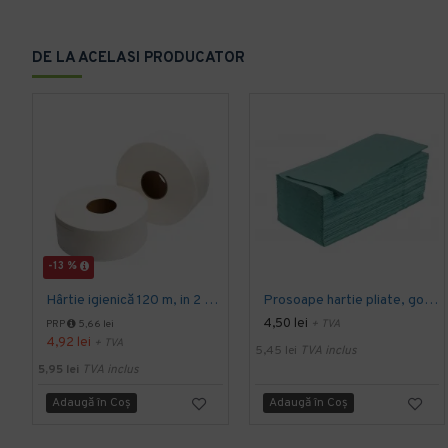
DE LA ACELASI PRODUCATOR
-13 %
Hârtie igienică 120 m, in 2 straturi, extra albă, Mini Jumbo, AQAS
Prosoape hartie pliate, gofrate, verzi, 25 x 23 cm, V fold, 1 strat, AQAS, 250 buc/pachet
4,50 lei
+ TVA
PRP
5,66 lei
4,92 lei
+ TVA
5,45 lei
TVA inclus
5,95 lei
TVA inclus
Adaugă în Coş
Adaugă în Coş