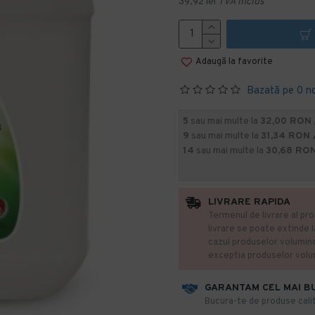
39,92 lei
TVA inclus
Adaugă la favorite
Bazată pe 0 n
5
sau mai multe la
32,00 RON 
9
sau mai multe la
31,34 RON 
14
sau mai multe la
30,68 RON
LIVRARE RAPIDA
Termenul de livrare al pro
livrare se poate extinde 
cazul produselor volumin
exceptia produselor vol
GARANTAM CEL MAI B
​Bucura-te de produse calit