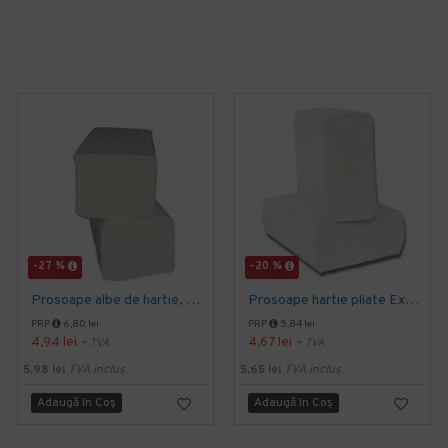
-27 %
-20 %
Prosoape albe de hartie, pliate V fold, 25 x 23 cm, in 2 straturi, 160 buc/pachet, 20 pac/bax, AQAS
Prosoape hartie pliate Expres Z fold, 160 buc / pachet, 2 straturi, 21 x 23 cm, 12 pac / bax, AQAS
PRP
6,80 lei
PRP
5,84 lei
4,94 lei
4,67 lei
+ TVA
+ TVA
5,98 lei
TVA inclus
5,65 lei
TVA inclus
Adaugă în Coş
Adaugă în Coş