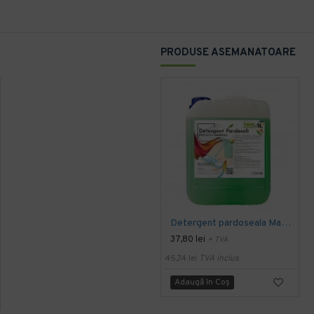
PRODUSE ASEMANATOARE
Detergent pardoseala Manual premium 5L Canistra AQAS
37,80 lei
+ TVA
45,74 lei
TVA inclus
Adaugă în Coş