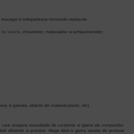
de mucegai si indeparteaza mirosurile neplacute.
 de toaleta
, chiuvetelor, materialelor si echipamentelor,
mop
si galeata, obiecte din material plastic, etc).
are acopera necesitatile de curatenie si igiena ale companiilor.
lutii eficiente si practice. Alege dintr-o gama variata de produse