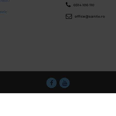
clienti
0314 100 110
mele
office@sanito.ro