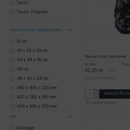
Textil
Textil/ Poliester
SPECIFICATII > DIMENSIUNI
31 cm
43 x 32 x 20 cm
Rucsac Solo Dark Army
44 x 29 x 18 cm
In stoc
Puls
48 cm
92,35 lei
+ TVA
111,74 lei
TVA inclus
48 x 30 x 24 cm
340 x 430 x 220 mm
ADAUGĂ ÎN CO
400 x 280 x 180 mm
Cumpara acum
420 x 300 x 200 mm
TIP
Ghiozdan