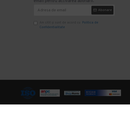
email pentru activarea abonarii.
Abonare
Am citit şi sunt de acord cu
Politica de
Confidentialitate