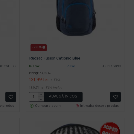
-20 %
Rucsac Fusion Cationic Blue
ADCGH579
In stoc
Pulse
APTSKG093
PRP
164,99 lei
131,99 lei
+ TVA
159,71 lei
TVA inclus
ADAUGĂ ÎN COŞ
re produs
Cumpara acum
Intreaba despre produs