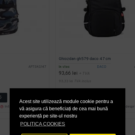
Ghiozdan gh579 daco 47 cm
e
APTSKG147
In stoc
DACO
93,66 lei
+ TVA
113,33 lei
TVA inclus
Ş
ADAUGĂ ÎN COŞ
Acest site utilizează module cookie pentru a
Intreaba despre produs
Cumpara acum
Intreaba desp
vă asigura că beneficiați de cea mai bună
experiență pe site-ul nostru
POLITICA COOKIES