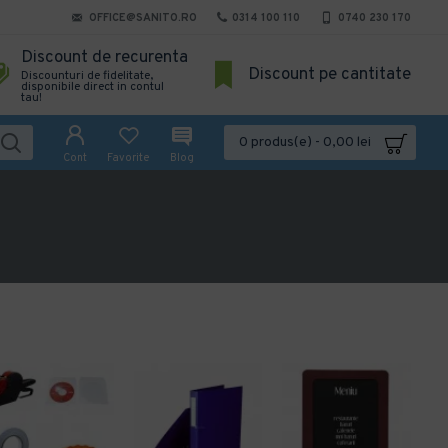
OFFICE@SANITO.RO
0314 100 110
0740 230 170
Discount de recurenta
Discount pe cantitate
Discounturi de fidelitate,
disponibile direct in contul
tau!
0 produs(e) - 0,00 lei
Cont
Favorite
Blog