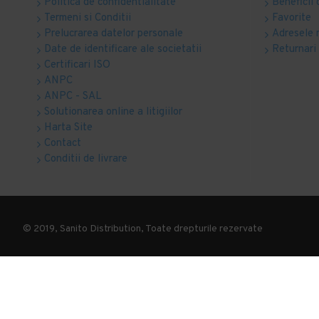
Politica de confidentialitate
Beneficii 
Termeni si Conditii
Favorite
Prelucrarea datelor personale
Adresele 
Date de identificare ale societatii
Returnari
Certificari ISO
ANPC
ANPC - SAL
Solutionarea online a litigiilor
Harta Site
Contact
Conditii de livrare
© 2019, Sanito Distribution, Toate drepturile rezervate