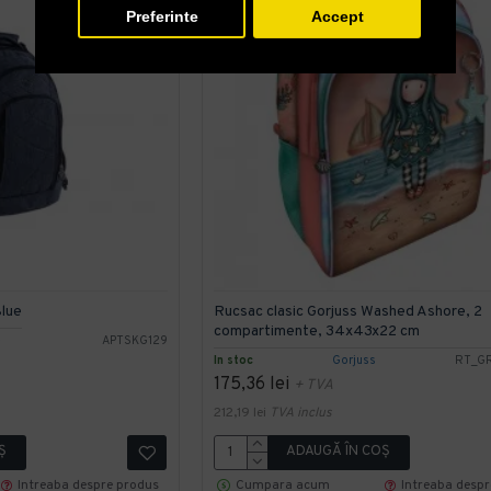
Preferinte
Accept
Blue
Rucsac clasic Gorjuss Washed Ashore, 2
compartimente, 34x43x22 cm
e
APTSKG129
In stoc
Gorjuss
RT_GR
175,36 lei
+ TVA
212,19 lei
TVA inclus
Ş
ADAUGĂ ÎN COŞ
Intreaba despre produs
Cumpara acum
Intreaba desp