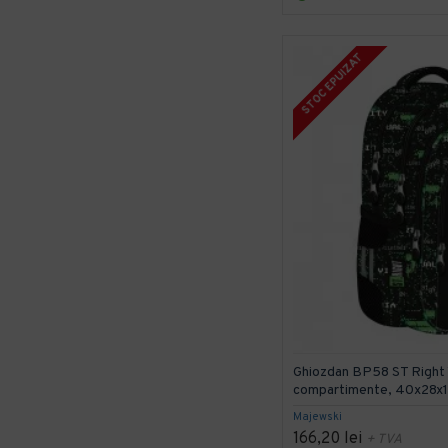
STOC EPUIZAT
Ghiozdan BP58 ST Right
compartimente, 40x28x
Majewski
166,20 lei
+ TVA