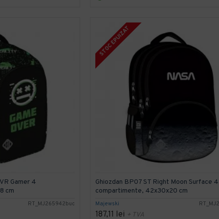
STOC EPUIZAT
 VR Gamer 4
Ghiozdan BP07 ST Right Moon Surface 4
18 cm
compartimente, 42x30x20 cm
RT_MJ265942buc
Majewski
RT_MJ
187,11 lei
+ TVA