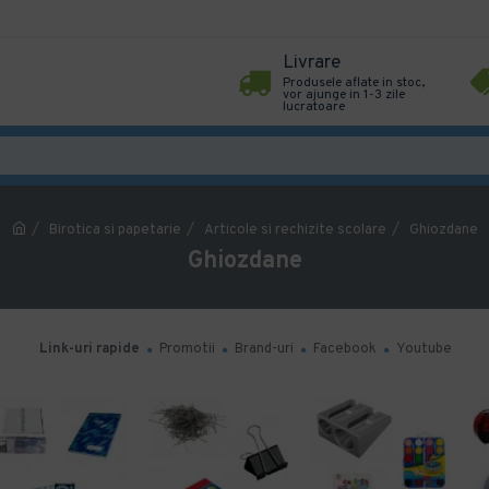
Livrare
Produsele aflate in stoc,
vor ajunge in 1-3 zile
lucratoare
Birotica si papetarie
Articole si rechizite scolare
Ghiozdane
Ghiozdane
Link-uri rapide
Promotii
Brand-uri
Facebook
Youtube