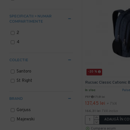
SPECIFICATII > NUMAR
COMPARTIMENTE
2
4
COLECTIE
Santoro
-20 %
St Right
Rucsac Classic Cationic 
In stoc
Puls
PRP
171,81 lei
BRAND
137,45 lei
+ TVA
Gorjuss
166,31 lei
TVA inclus
Majewski
ADAUGĂ ÎN CO
Cumpara acum