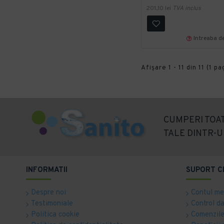
201,10 lei
TVA inclus
Intreaba d
Afişare 1 - 11 din 11 (1 pa
CUMPERI TOAT
TALE DINTR-U
INFORMATII
SUPORT C
Despre noi
Contul m
Testimoniale
Control d
Politica cookie
Comenzile