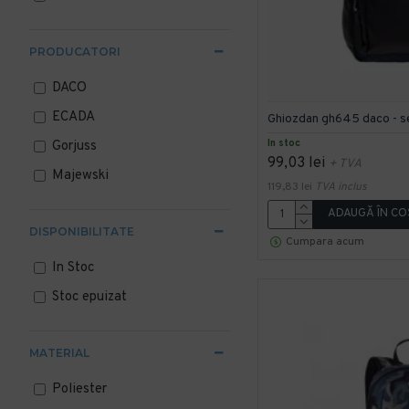
PRODUCATORI
DACO
ECADA
Ghiozdan gh645 daco - s
In stoc
Gorjuss
99,03 lei
+ TVA
Majewski
119,83 lei
TVA inclus
ADAUGĂ ÎN CO
DISPONIBILITATE
Cumpara acum
In Stoc
Stoc epuizat
MATERIAL
Poliester