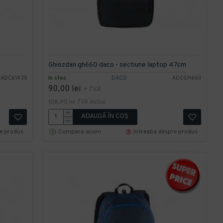
Ghiozdan gh660 daco - sectiune laptop 47cm
ADC61435
In stoc
DACO
ADCGH660
90,00 lei
+ TVA
108,90 lei
TVA inclus
ADAUGĂ ÎN COŞ
re produs
Cumpara acum
Intreaba despre produs