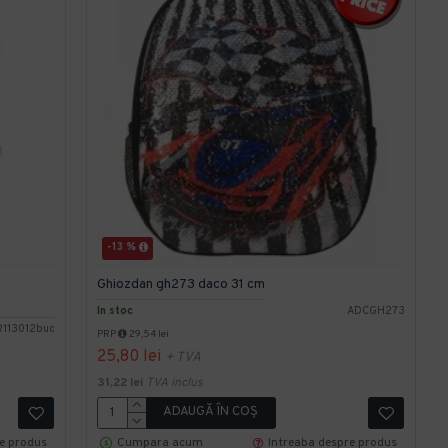
-13 %
Ghiozdan gh273 daco 31 cm
In stoc
ADCGH273
113012buc
PRP
29,54 lei
25,80 lei
+ TVA
31,22 lei
TVA inclus
ADAUGĂ ÎN COŞ
re produs
Cumpara acum
Intreaba despre produs