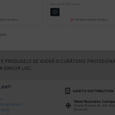
226,40 lei
TVA inclus
espre produs
Intreaba despre produs
gini)
E PRODUSELE DE IGIENĂ SI CURĂTENIE PROFESIONA
N SINGUR LOC.
LIENTI
SANITO DISTRIBUTION
eu
West Business Campu
ate personale
Strada Preciziei, Nr, 3W, Sect
Bucuresti
 mele